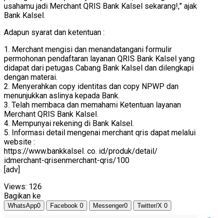
usahamu jadi Merchant QRIS Bank Kalsel sekarang!,” ajak
Bank Kalsel.
Adapun syarat dan ketentuan :
1. Merchant mengisi dan menandatangani formulir
permohonan pendaftaran layanan QRIS Bank Kalsel yang
didapat dari petugas Cabang Bank Kalsel dan dilengkapi
dengan materai.
2. Menyerahkan copy identitas dan copy NPWP dan
menunjukkan aslinya kepada Bank.
3. Telah membaca dan memahami Ketentuan layanan
Merchant QRIS Bank Kalsel.
4. Mempunyai rekening di Bank Kalsel.
5. Informasi detail mengenai merchant qris dapat melalui
website :
https://www.bankkalsel. co. id/produk/detail/
idmerchant-qrisenmerchant-qris/100
[adv]
Views:
126
Bagikan ke
WhatsApp
0
Facebook
0
Messenger
0
Twitter/X
0