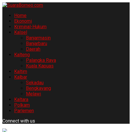
Home
Ekonomi
Kriminal-Hukum
Kalsel
Banjarmasin
Banjarbaru
Daerah
Kalteng
Palangka Raya
Kuala Kapuas
Kaltim
Kalbar
Sekadau
Bengkayang
Melawi
Kaltara
Polkam
Parlemen
Connect with us