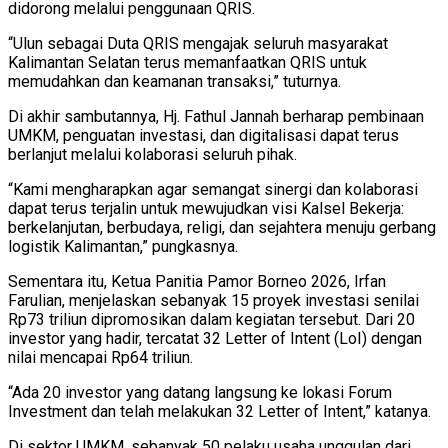
didorong melalui penggunaan QRIS.
“Ulun sebagai Duta QRIS mengajak seluruh masyarakat
Kalimantan Selatan terus memanfaatkan QRIS untuk
memudahkan dan keamanan transaksi,” tuturnya.
Di akhir sambutannya, Hj. Fathul Jannah berharap pembinaan
UMKM, penguatan investasi, dan digitalisasi dapat terus
berlanjut melalui kolaborasi seluruh pihak.
“Kami mengharapkan agar semangat sinergi dan kolaborasi
dapat terus terjalin untuk mewujudkan visi Kalsel Bekerja:
berkelanjutan, berbudaya, religi, dan sejahtera menuju gerbang
logistik Kalimantan,” pungkasnya.
Sementara itu, Ketua Panitia Pamor Borneo 2026, Irfan
Farulian, menjelaskan sebanyak 15 proyek investasi senilai
Rp73 triliun dipromosikan dalam kegiatan tersebut. Dari 20
investor yang hadir, tercatat 32 Letter of Intent (LoI) dengan
nilai mencapai Rp64 triliun.
“Ada 20 investor yang datang langsung ke lokasi Forum
Investment dan telah melakukan 32 Letter of Intent,” katanya.
Di sektor UMKM, sebanyak 50 pelaku usaha unggulan dari