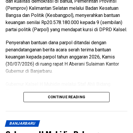
dan kualitas demokrasi di Banua, Pemerintah Provinsi
(Pemprov) Kalimantan Selatan melalui Badan Kesatuan
Bangsa dan Politik (Kesbangpol), menyerahkan bantuan
keuangan senilai Rp20.578.180.000 kepada 9 (sembilan)
partai politik (Parpol) yang mendapat kursi di DPRD Kalsel.
Penyerahan bantuan dana parpol ditandai dengan
penandatanganan berita acara serah terima bantuan
keuangan kepada parpol tahun anggaran 2026, Kamis
(30/07/2026) di ruang rapat H Aberani Sulaiman Kantor
Gubernur di Banjarbaru.
Gubernur Kalsel H Muhidin melalui Staf Ahli Bidang
Pemerintah Hukum dan Politik, Adi Santoso, diharapkan
CONTINUE READING
dana bantuan ini dioptimalkan dan dimanfaatkan sesuai
ketentuan yakni minimal 60 persen untuk kegiatan yang
berkaitan dengan masyarakat seperti pendidikan politik
dan pangkaderan, selebihnya untuk operasional partai.
BANJARBARU
“Agar kemanfaatannya bisa benar-benar dirasakan