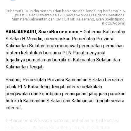
Menurut Gubernur H. Muhidin, gerakan tersebut harus
dibarengi dengan budaya menjaga kebersihan, dimulai dari
Gubernur H Muhidin bertemu dan berkoordinasi langsung bersama PLN
pusat, Saleh Siswanto selaku Executive Vice President Operational
lingkungan masing masing.
Sumatera Kalimantan dan GM PLN UID Kalselteng, Iwan Soelistijono.
(Foto/Adpim)
“Program tukar sampah dengan sembako harus menjadi
BANJARBARU, SuaraBorneo.com
– Gubernur Kalimantan
budaya. Kebersihan harus dimulai dari lingkungan masing-
Selatan H Muhidin, menegaskan Pemerintah Provinsi
masing.”
Kalimantan Selatan terus mengawal percepatan pemulihan
sistem kelistrikan bersama PLN Pusat menyusul
Lebih lanjut, Gubernur H. Muhidin juga mendorong
terjadinya pemadaman bergilir di Kalimantan Selatan dan
rehabilitasi hutan melalui penanaman tanaman produktif
Kalimantan Tengah.
yang dapat memberikan manfaat ekonomi bagi masyarakat
sekitar.
Saat ini, Pemerintah Provinsi Kalimantan Selatan bersama
pihak PLN Kalselteng, tengah intens melakukan
“Hutan harus memberi manfaat bagi masyarakat melalui
pengawalan dan koordinasi penanganan gangguan pasokan
tanaman produktif seperti durian, manggis, rambutan,
listrik di Kalimantan Selatan dan Kalimantan Tengah secara
langsat, dan lainnya.”ujarnya.
intensif.
Selain itu, Gubernur H. Muhidin menilai potensi jutaan
Sebagai bentuk keseriusan dan perhatian terkait kondisi
hektare hutan di Kalsel perlu dioptimalkan, termasuk
kelistrikan di wilayah Kalselteng tersebut, Gubernur