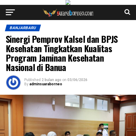
BANJARBARU
Sinergi Pemprov Kalsel dan BPJS
Kesehatan Tingkatkan Kualitas
Program Jaminan Kesehatan
Nasional di Banua
Published
2 bulan ago
on
03/06/2026
By
adminsuaraborneo