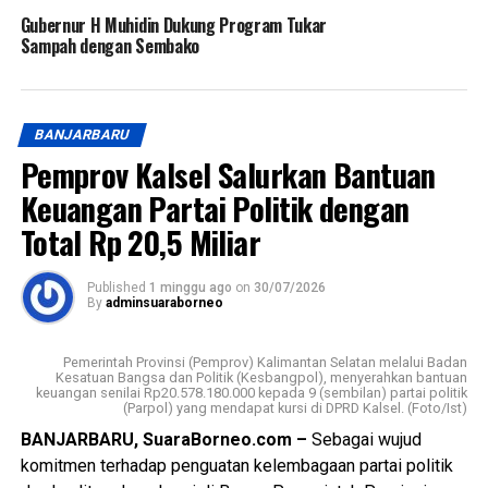
Gubernur H Muhidin Dukung Program Tukar
Sampah dengan Sembako
BANJARBARU
Pemprov Kalsel Salurkan Bantuan
Keuangan Partai Politik dengan
Total Rp 20,5 Miliar
Published
1 minggu ago
on
30/07/2026
By
adminsuaraborneo
Pemerintah Provinsi (Pemprov) Kalimantan Selatan melalui Badan
Kesatuan Bangsa dan Politik (Kesbangpol), menyerahkan bantuan
keuangan senilai Rp20.578.180.000 kepada 9 (sembilan) partai politik
(Parpol) yang mendapat kursi di DPRD Kalsel. (Foto/Ist)
BANJARBARU, SuaraBorneo.com –
Sebagai wujud
komitmen terhadap penguatan kelembagaan partai politik