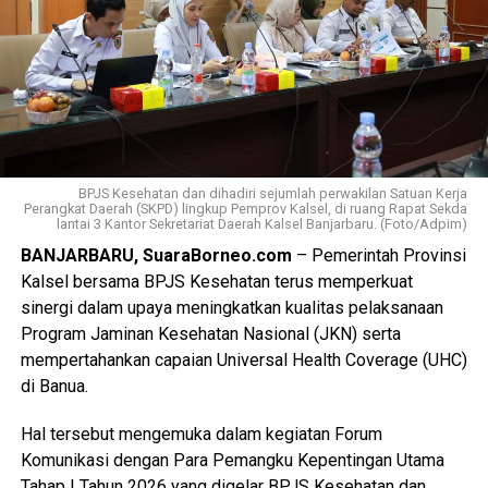
BPJS Kesehatan dan dihadiri sejumlah perwakilan Satuan Kerja
Perangkat Daerah (SKPD) lingkup Pemprov Kalsel, di ruang Rapat Sekda
lantai 3 Kantor Sekretariat Daerah Kalsel Banjarbaru. (Foto/Adpim)
BANJARBARU, SuaraBorneo.com
– Pemerintah Provinsi
Kalsel bersama BPJS Kesehatan terus memperkuat
sinergi dalam upaya meningkatkan kualitas pelaksanaan
Program Jaminan Kesehatan Nasional (JKN) serta
mempertahankan capaian Universal Health Coverage (UHC)
di Banua.
Hal tersebut mengemuka dalam kegiatan Forum
Komunikasi dengan Para Pemangku Kepentingan Utama
Tahap I Tahun 2026 yang digelar BPJS Kesehatan dan