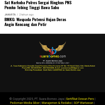
Sat Narkoba Polres Sergai Ringkus PNS
Pemko Tebing Tinggi Bawa Sabu
JAKARTA
2 tahun ago
BMKG: Waspada Potensi Hujan Deras
Angin Kencang dan Petir
© Copyright 2025, PT. Suara Borneo Jaya |
Sertifikat Dewan Pers
|
Pedoman Media Siber
|
Manajemen & Redaksi
|
SOP Wartawan
|