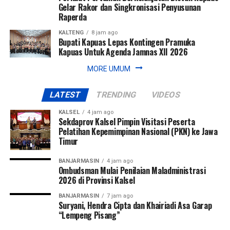
Gelar Rakor dan Singkronisasi Penyusunan
Raperda
KALTENG
8 jam ago
Bupati Kapuas Lepas Kontingen Pramuka
Kapuas Untuk Agenda Jamnas XII 2026
MORE UMUM
LATEST
TRENDING
VIDEOS
KALSEL
4 jam ago
Sekdaprov Kalsel Pimpin Visitasi Peserta
Pelatihan Kepemimpinan Nasional (PKN) ke Jawa
Timur
BANJARMASIN
4 jam ago
Ombudsman Mulai Penilaian Maladministrasi
2026 di Provinsi Kalsel
BANJARMASIN
7 jam ago
Suryani, Hendra Cipta dan Khairiadi Asa Garap
“Lempeng Pisang”