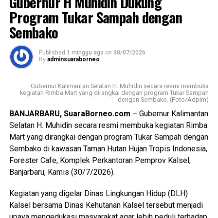
Gubernur H Muhidin Dukung
masyarakat Banua di Kalimantan Selatan, itu pesan beliau
Program Tukar Sampah dengan
(Gubernur H Muhidin,red), ” ujar Adi kepada wartawan, usai
Sembako
kegiatan.
Published
1 minggu ago
on
30/07/2026
Pada kesempatan itu, Adi juga menyampaikan apresiasi
By
adminsuaraborneo
Gubernur H Muhidin kepada Badan Kebangpol dan 9 partai
politik yang mendapatkan kursi di DPRD Kalsel atas
Gubernur Kalimantan Selatan H. Muhidin secara resmi membuka
komitmen bersama yang terjakin. Gubernur juga mengajak
kegiatan Rimba Mart yang dirangkai dengan program Tukar Sampah
dengan Sembako. (Foto/Adpim)
kalangan parpol untuk menjadikan penyaluran bantuan ini
BANJARBARU, SuaraBorneo.com
– Gubernur Kalimantan
sebagai langkah nyata untuk memperkuat pendidikan
Selatan H. Muhidin secara resmi membuka kegiatan Rimba
politik bagi masyarakat.
Mart yang dirangkai dengan program Tukar Sampah dengan
Sementara itu, Kapala Sub Bidang Fasilitasi, Kelembaban,
Sembako di kawasan Taman Hutan Hujan Tropis Indonesia,
Pemerintahan, Perwakilan, Partai Politik, Badan
Forester Cafe, Komplek Perkantoran Pemprov Kalsel,
Kesbangpol Provinsi Kalsel, Harry Widiyatmoko
Banjarbaru, Kamis (30/7/2026).
mengatakan, dana bantuan diberikan kepada sembilan
Kegiatan yang digelar Dinas Lingkungan Hidup (DLH)
parpol tahun ini mengalami kenaikan dari Rp7.500 menjadi
Kalsel bersama Dinas Kehutanan Kalsel tersebut menjadi
Rp10.000 per suara perolehan Pemilu Legislatif 2024.
upaya mengedukasi masyarakat agar lebih peduli terhadap
[adv/adpim]