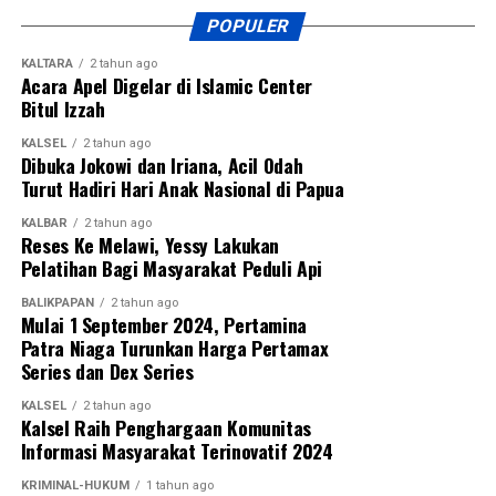
POPULER
KALTARA
2 tahun ago
Acara Apel Digelar di Islamic Center
Bitul Izzah
KALSEL
2 tahun ago
Dibuka Jokowi dan Iriana, Acil Odah
Turut Hadiri Hari Anak Nasional di Papua
KALBAR
2 tahun ago
Reses Ke Melawi, Yessy Lakukan
Pelatihan Bagi Masyarakat Peduli Api
BALIKPAPAN
2 tahun ago
Mulai 1 September 2024, Pertamina
Patra Niaga Turunkan Harga Pertamax
Series dan Dex Series
KALSEL
2 tahun ago
Kalsel Raih Penghargaan Komunitas
Informasi Masyarakat Terinovatif 2024
KRIMINAL-HUKUM
1 tahun ago