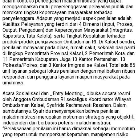
dalam konteks pencegahan maladministrasi yang dapat
menggambarkan mutu penyelenggaraan pelayanan publik dan
merekam tingkat kepercayaan masyarakat terhadap
penyelenggara. Adapun yang menjadi aspek penilaian adalah
Kualitas Pelayanan yang terdiri dari 4 Dimensi (Input, Proses,
Output, Pengaduan) dan Kepercayaan Masyarakat (Integritas,
Kapasitas, Tata Kelola), serta Tingkat Kepatuhan terhadap
produk-produk pengawasan Ombudsman RI. Di Kalsel sendiri,
penilaian menyasar pada dinas, rumah sakit, sekolah dan panti
di lingkup Pemerintah Provinsi Kalsel, 2 Pemerintah Kota, dan
11 Pemerintah Kabupaten. Juga 13 Kantor Pertanahan, 13
Polresta/Polres, dan 3 Kantor Imigrasi se Kalsel. Total ada 85
unit layanan sebagai lokus penilaian dengan melibatkan ribuan
responden dari pengguna layanan maupun masyarakat pada
umumnya.
Acara Sosialisasi dan _Entry Meeting_ dibuka secara resmi
oleh Anggota Ombudsman RI sekaligus Koordinator Wilayah
Ombudsman Kalsel, Syafrida Rachmawati Rasahan. Dalam
sambutannya, Syafrida menyampaikan bahwa penilaian
maladministrasi merupakan instrumen strategis yang objektif,
independen dan berbasis potensi maladministrasi.
“Pelaksanaan penilaian ini harus dimaknai sebagai momentum
yang tepat untuk memperkuat kepatuhan, manajemen risiko