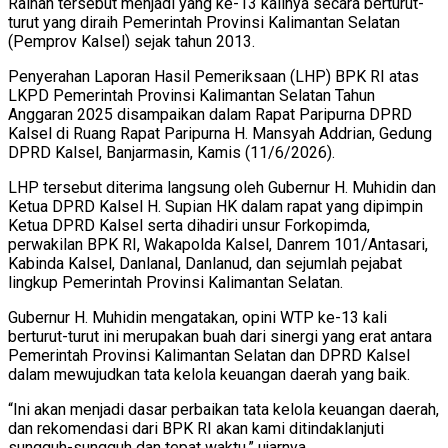
Raihan tersebut menjadi yang ke-13 kalinya secara berturut-
turut yang diraih Pemerintah Provinsi Kalimantan Selatan
(Pemprov Kalsel) sejak tahun 2013.
Penyerahan Laporan Hasil Pemeriksaan (LHP) BPK RI atas
LKPD Pemerintah Provinsi Kalimantan Selatan Tahun
Anggaran 2025 disampaikan dalam Rapat Paripurna DPRD
Kalsel di Ruang Rapat Paripurna H. Mansyah Addrian, Gedung
DPRD Kalsel, Banjarmasin, Kamis (11/6/2026).
LHP tersebut diterima langsung oleh Gubernur H. Muhidin dan
Ketua DPRD Kalsel H. Supian HK dalam rapat yang dipimpin
Ketua DPRD Kalsel serta dihadiri unsur Forkopimda,
perwakilan BPK RI, Wakapolda Kalsel, Danrem 101/Antasari,
Kabinda Kalsel, Danlanal, Danlanud, dan sejumlah pejabat
lingkup Pemerintah Provinsi Kalimantan Selatan.
Gubernur H. Muhidin mengatakan, opini WTP ke-13 kali
berturut-turut ini merupakan buah dari sinergi yang erat antara
Pemerintah Provinsi Kalimantan Selatan dan DPRD Kalsel
dalam mewujudkan tata kelola keuangan daerah yang baik.
“Ini akan menjadi dasar perbaikan tata kelola keuangan daerah,
dan rekomendasi dari BPK RI akan kami ditindaklanjuti
sungguh-sungguh dan tepat waktu,” ujarnya.