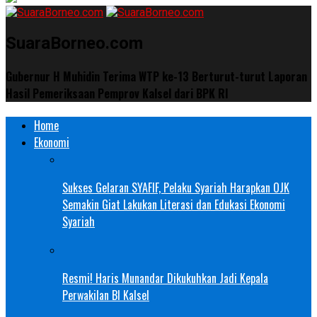
SuaraBorneo.com
Gubernur H Muhidin Terima WTP ke-13 Berturut-turut Laporan
Hasil Pemeriksaan Pemprov Kalsel dari BPK RI
Home
Ekonomi
Sukses Gelaran SYAFIF, Pelaku Syariah Harapkan OJK
Semakin Giat Lakukan Literasi dan Edukasi Ekonomi
Syariah
Resmi! Haris Munandar Dikukuhkan Jadi Kepala
Perwakilan BI Kalsel