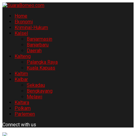
Home
Ekonomi
Kriminal-Hukum
Kalsel
Banjarmasin
Banjarbaru
Daerah
Kalteng
Palangka Raya
Kuala Kapuas
Kaltim
Kalbar
Sekadau
Bengkayang
Melawi
Kaltara
Polkam
Parlemen
Connect with us