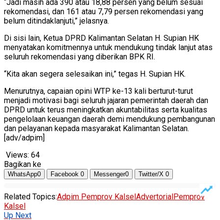
“Jadi masih ada 390 atau 18,88 persen yang belum sesuai
rekomendasi, dan 161 atau 7,79 persen rekomendasi yang
belum ditindaklanjuti,” jelasnya.
Di sisi lain, Ketua DPRD Kalimantan Selatan H. Supian HK
menyatakan komitmennya untuk mendukung tindak lanjut atas
seluruh rekomendasi yang diberikan BPK RI.
“Kita akan segera selesaikan ini,” tegas H. Supian HK.
Menurutnya, capaian opini WTP ke-13 kali berturut-turut
menjadi motivasi bagi seluruh jajaran pemerintah daerah dan
DPRD untuk terus meningkatkan akuntabilitas serta kualitas
pengelolaan keuangan daerah demi mendukung pembangunan
dan pelayanan kepada masyarakat Kalimantan Selatan.
[adv/adpim]
Views:
64
Bagikan ke
WhatsApp
0
Facebook
0
Messenger
0
Twitter/X
0
Related Topics:
Adpim Pemprov Kalsel
Advertorial
Pemprov
Kalsel
Up Next