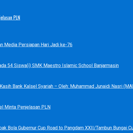
jelasan PLN
an Media Persiapan Hari Jadi ke-76
ada 54 Siswa(i) SMK Maestro Islamic School Banjarmasin
a Kasih Bank Kalsel Syariah – Oleh: Muhammad Junaidi Nasri (
el Minta Penjelasan PLN
pak Bola Gubernur Cup Road to Pangdam XXII/Tambun Bungai C