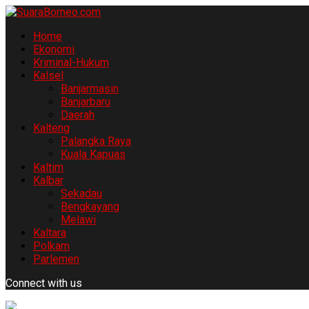
Home
Ekonomi
Kriminal-Hukum
Kalsel
Banjarmasin
Banjarbaru
Daerah
Kalteng
Palangka Raya
Kuala Kapuas
Kaltim
Kalbar
Sekadau
Bengkayang
Melawi
Kaltara
Polkam
Parlemen
Connect with us