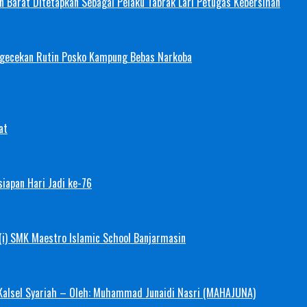
 Barat Ditetapkan Sebagai Pelaku Tabrak Lari Petugas Kebersihan
ngecekan Rutin Posko Kampung Bebas Narkoba
at
iapan Hari Jadi ke-76
(i) SMK Maestro Islamic School Banjarmasin
 Kalsel Syariah – Oleh: Muhammad Junaidi Nasri (MAHAJUNA)