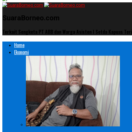
SuaraBorneo.com
Terkait Sengketa PT ABB dan Warga Asisten I Setda Kapuas Teri
Home
Ekonomi