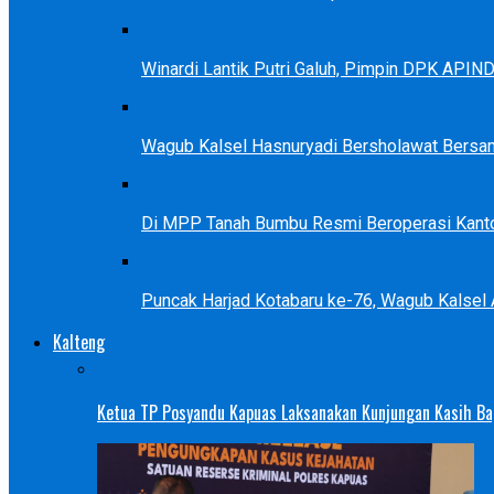
Winardi Lantik Putri Galuh, Pimpin DPK APIN
Wagub Kalsel Hasnuryadi Bersholawat Bersa
Di MPP Tanah Bumbu Resmi Beroperasi Kanto
Puncak Harjad Kotabaru ke-76, Wagub Kalsel
Kalteng
Ketua TP Posyandu Kapuas Laksanakan Kunjungan Kasih Bag