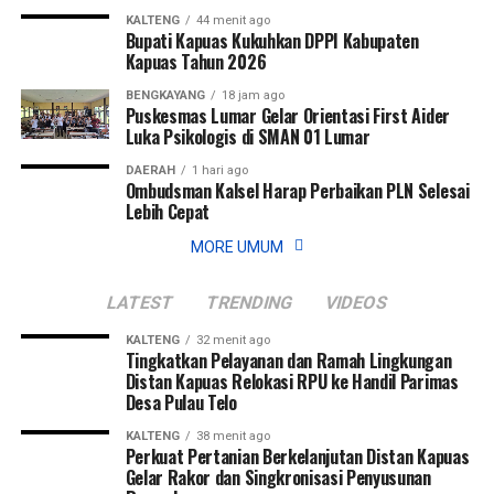
KALTENG
44 menit ago
Bupati Kapuas Kukuhkan DPPI Kabupaten
Kapuas Tahun 2026
BENGKAYANG
18 jam ago
Puskesmas Lumar Gelar Orientasi First Aider
Luka Psikologis di SMAN 01 Lumar
DAERAH
1 hari ago
Ombudsman Kalsel Harap Perbaikan PLN Selesai
Lebih Cepat
MORE UMUM
LATEST
TRENDING
VIDEOS
KALTENG
32 menit ago
Tingkatkan Pelayanan dan Ramah Lingkungan
Distan Kapuas Relokasi RPU ke Handil Parimas
Desa Pulau Telo
KALTENG
38 menit ago
Perkuat Pertanian Berkelanjutan Distan Kapuas
Gelar Rakor dan Singkronisasi Penyusunan