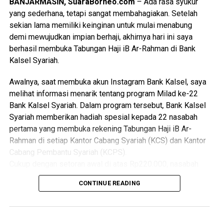
BANJARMASIN, SuaraBorneo.com
– Ada rasa syukur
keagamaan,” ungkapnya.
yang sederhana, tetapi sangat membahagiakan. Setelah
sekian lama memiliki keinginan untuk mulai menabung
Bantuan kepada 54 siswa SMK Maestro Islamic School
demi mewujudkan impian berhaji, akhirnya hari ini saya
Banjarmasin ini menjadi salah satu wujud nyata sinergi dan
berhasil membuka Tabungan Haji iB Ar-Rahman di Bank
kepedulian Bank Kalsel terhadap masyarakat Banua,
Kalsel Syariah.
khususnya dalam membantu anak-anak dari keluarga
prasejahtera agar tetap memiliki kesempatan untuk
Awalnya, saat membuka akun Instagram Bank Kalsel, saya
melanjutkan pendidikan dan meraih cita-cita.
melihat informasi menarik tentang program Milad ke-22
Bank Kalsel Syariah. Dalam program tersebut, Bank Kalsel
Melalui semangat berbagi dan kepedulian tersebut, Bank
Syariah memberikan hadiah spesial kepada 22 nasabah
Kalsel melalui UPZ Bank Kalsel berharap bantuan yang
pertama yang membuka rekening Tabungan Haji iB Ar-
diberikan tidak hanya dapat meringankan kebutuhan biaya
Rahman di setiap Kantor Cabang Syariah (KCS) dan Kantor
pendidikan, tetapi juga menjadi penyemangat bagi para
Cabang Pembantu Syariah (KCPS).
siswa untuk terus belajar, berprestasi, dan mempersiapkan
Cukup dengan setoran awal di atas Rp220.000, nasabah
masa depan yang lebih baik.
berkesempatan memperoleh voucher belanja senilai
CONTINUE READING
Bagi Donatur dan Sahabat Bank Kalsel yang ingin
Rp50.000. Program ini berlangsung pada 1 hingga 31
menyisihkan sebagian hartanya untuk membantu saudara
Agustus 2026 di 13 Kantor Cabang Syariah dan Kantor
kita yang membutuhkan, kamu bisa ikut berpartisipasi
Cabang Pembantu Syariah Bank Kalsel Syariah yang