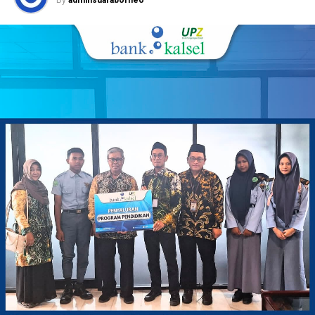
By
adminsuaraborneo
menjadi agenda istimewa dalam rangkaian peringatan
tahun ini agak sedikit berbeda,” ujarnya.
“Tempat ibadah megah tersebut siap difungsikan langsung
untuk pelaksanaan salat Jumat berjemaah setelah
diresmikan hari Kamis, “ ucapnya.
“Kehadiran ikon religi baru ini sekaligus menambah
destinasi wisata spiritual bagi masyarakat di kawasan
perkantoran pemerintah, “ jelasnya.
Langkah tersebut membuktikan komitmen pemerintah
dalam merawat nilai keagamaan dan kebudayaan daerah.
Pada sektor ekonomi rakyat turut digenjot melalui gelaran
Kalsel Expo dengan memprioritaskan lapak bagi pelaku
usaha kecil.
Produk halal khas daerah bakal dipajang untuk memicu