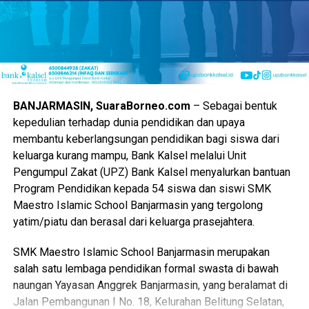
perputaran uang dan membuka jalan kerja sama dagang.
Selain itu, pemerintah provinsi mengharapkan perputaran
modal di area pameran kali ini mampu melampaui capaian
tahun sebelumnya.
“Nilai transaksi dipacu agar pendapatan para pedagang
BANJARMASIN, SuaraBorneo.com
– Sebagai bentuk
kecil meningkat drastis selama kegiatan berlangsung,”
kepedulian terhadap dunia pendidikan dan upaya
pungkasnya.
membantu keberlangsungan pendidikan bagi siswa dari
keluarga kurang mampu, Bank Kalsel melalui Unit
Tamu undangan dari jajaran kementerian hingga perwakilan
Pengumpul Zakat (UPZ) Bank Kalsel menyalurkan bantuan
dewan pusat juga dijadwalkan hadir memeriahkan suasana.
Program Pendidikan kepada 54 siswa dan siswi SMK
Maestro Islamic School Banjarmasin yang tergolong
Partisipasi dari berbagai pihak luar daerah diharapkan
yatim/piatu dan berasal dari keluarga prasejahtera.
makin memperkuat jejaring kemitraan Kalimantan Selatan.
SMK Maestro Islamic School Banjarmasin merupakan
Keterbukaan informasi ini memastikan seluruh capaian
salah satu lembaga pendidikan formal swasta di bawah
kinerja Gubernur benar-benar dapat dipantau dan dirasakan
naungan Yayasan Anggrek Banjarmasin, yang beralamat di
langsung oleh masyarakat.
Jalan Pembangunan I No. 18, Kelurahan Belitung Selatan,