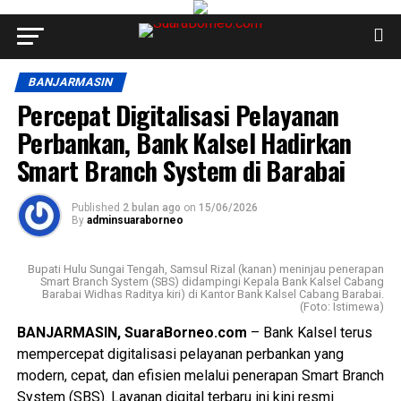
BANJARMASIN
Percepat Digitalisasi Pelayanan
Perbankan, Bank Kalsel Hadirkan
Smart Branch System di Barabai
Published
2 bulan ago
on
15/06/2026
By
adminsuaraborneo
Bupati Hulu Sungai Tengah, Samsul Rizal (kanan) meninjau penerapan
Smart Branch System (SBS) didampingi Kepala Bank Kalsel Cabang
Barabai Widhas Raditya kiri) di Kantor Bank Kalsel Cabang Barabai.
(Foto: Istimewa)
BANJARMASIN, SuaraBorneo.com
– Bank Kalsel terus
mempercepat digitalisasi pelayanan perbankan yang
modern, cepat, dan efisien melalui penerapan Smart Branch
System (SBS). Layanan digital terbaru ini kini resmi