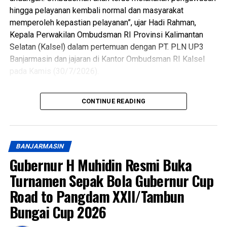
hingga pelayanan kembali normal dan masyarakat
memperoleh kepastian pelayanan”, ujar Hadi Rahman,
Kepala Perwakilan Ombudsman RI Provinsi Kalimantan
Selatan (Kalsel) dalam pertemuan dengan PT. PLN UP3
Banjarmasin dan jajaran di Kantor Ombudsman RI Kalsel
pada Kamis (30/7/2026).
Perwakilan Ombudsman RI Kalsel meminta penjelasan dari
CONTINUE READING
PT. PLN UP3 Banjarmasin, PT. PLN ULP Lambung
Mangkurat, PT. PLN ULP Ahmad Yani, dan PT. PLN ULP
Banjarbaru setelah menerima banyak keluhan atau laporan
masyarakat terkait pemadaman listrik bergilir yang terjadi
BANJARMASIN
di berbagai wilayah Kalsel dalam beberapa waktu terakhir.
Gubernur H Muhidin Resmi Buka
Hal ini terutama berasal dari wilayah Kota Banjarmasin,
Turnamen Sepak Bola Gubernur Cup
Kota Banjarbaru, Kabupaten Banjar, dan Kabupaten Barito
Road to Pangdam XXII/Tambun
Kuala. Hal tersebut dilakukan sebagai bentuk tanggung
jawab Ombudsman sebagai lembaga pengawas
Bungai Cup 2026
penyelenggaraan pelayanan publik, dengan melaksanakan