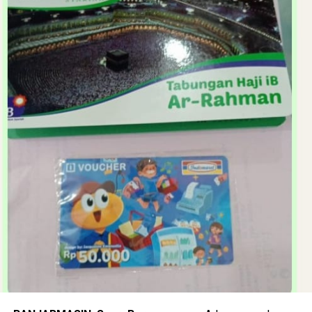
UPZ Bank Kalsel dalam Program Pendidikan, sebagai
salah satu bentuk pendayagunaan dana zakat, infak, dan
sedekah yang diarahkan untuk memberikan manfaat nyata
kepada masyarakat yang membutuhkan, khususnya dalam
mendukung peningkatan akses terhadap pendidikan.
“Melalui bantuan tersebut, para siswa(i) penerima manfaat
diharapkan dapat lebih fokus mengikuti proses
pembelajaran tanpa harus terlalu terbebani oleh
keterbatasan ekonomi keluarga. Pendidikan menjadi salah
satu instrumen penting dalam meningkatkan kualitas
sumber daya manusia sekaligus membuka peluang bagi
generasi muda untuk memiliki masa depan yang lebih baik.
Bank Kalsel melalui UPZ Bank Kalsel juga terus berupaya
agar dana zakat yang dipercayakan oleh para muzaki dapat
disalurkan secara tepat sasaran kepada para mustahik
melalui berbagai program, baik di bidang pendidikan,
sosial kemanusiaan, kesehatan, ekonomi, maupun