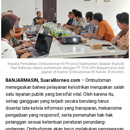
mendekatkan diri pada impian besar, yaitu memenuhi
WhatsApp
0
Facebook
0
panggilan Allah SWT ke Tanah Suci.
Messenger
0
Twitter/X
0
Terima kasih kepada Bank Kalsel Syariah atas pelayanan
yang baik serta program yang mendorong masyarakat
untuk mulai mempersiapkan ibadah haji sejak dini. Semoga
langkah kecil ini menjadi awal yang diberkahi dan
membawa saya menuju kesempatan menunaikan ibadah
haji pada waktu yang telah Allah tetapkan. Aamiin. [adv]
Kepala Perwakilan Ombudsman RI Provinsi Kalimantan Selatan (Kalsel)
Hari Rahman dalam pertemuan dengan PT. PLN UP3 Banjarmasin dan
Views:
21
jajaran di Kantor Ombudsman RI Kalsel. (Foto/Ist)
Bagikan ke
BANJARMASIN, SuaraBorneo.com
– Ombudsman
menegaskan bahwa pelayanan kelistrikan merupakan salah
WhatsApp
0
Facebook
0
satu layanan publik yang bersifat vital. Oleh karena itu,
setiap gangguan yang terjadi secara berulang harus
Messenger
0
Twitter/X
0
disertai tata kelola informasi yang transparan, mekanisme
pengaduan yang responsif, serta pemenuhan hak-hak
pelanggan sesuai ketentuan peraturan perundang-
undangan. Ombudsman akan terus melakukan pengawasan