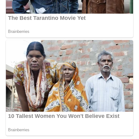
melawan Kabupaten Hulu Sungai Utara (HSU). Kegiatan ini
juga mendapat dukungan penuh dari PSSI Kalimantan
Selatan, KONI Kalimantan Selatan, serta berbagai
organisasi olahraga lainnya sebagai bentuk komitmen
bersama dalam memajukan sepak bola dan melahirkan
generasi atlet berprestasi di Banua. [adv/adpim]
Views:
15
Bagikan ke
WhatsApp
0
Facebook
0
Messenger
0
Twitter/X
0