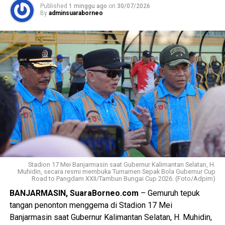
langkah-langkah tindak lanjut sesuai kewenangan pada
Published
1 minggu ago
on
30/07/2026
Undang-Undang (UU) Nomor 37 Tahun 2008 Tentang
By
adminsuaraborneo
Ombudsman Republik Indonesia.
Hadi melanjutkan bahwa substansi laporan terkait
“intensitas pemadaman yang semakin sering sejak bulan
Juni 2026, hampir setiap hari, waktunya lama minimal
antara 4 hingga 5 jam, dan terjadi di wilayah tertentu saja,
sehingga masyarakat menyebutnya bukan pemadaman
bergilir tetapi menyala bergilir”. Sering pula pemadaman
tanpa pemberitahuan terlebih dahulu, kalaupun ada
informasinya tidak akurat atau berbeda dengan
penyampaian melalui media sosial atau kanal resmi PLN.
Ditambahkan oleh Hadi, bahwa masyarakat juga sudah
Stadion 17 Mei Banjarmasin saat Gubernur Kalimantan Selatan, H.
Muhidin, secara resmi membuka Turnamen Sepak Bola Gubernur Cup
berupaya menyampaikan keluhan atau pengaduan melalui
Road to Pangdam XXII/Tambun Bungai Cup 2026. (Foto/Adpim)
aplikasi PLN Mobile namun tidak mendapat tindak lanjut
BANJARMASIN, SuaraBorneo.com
– Gemuruh tepuk
yang patut dan secara substansi tidak selesai.
tangan penonton menggema di Stadion 17 Mei
Pemadaman terus terjadi berulang tanpa ada penjelasan
Banjarmasin saat Gubernur Kalimantan Selatan, H. Muhidin,