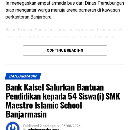
Ia menegaskan empat armada bus dari Dinas Perhubungan
siap mengantar warga menuju arena pameran di kawasan
perkantoran Banjarbaru.
Ajang Bincang Santai bersama insan pers ini diinisiasi oleh
Dinas Komunikasi dan Informatika Provinsi Kalimantan
Selatan.
CONTINUE READING
Pertemuan hangat ini dikemas penuh keakraban untuk
menyampaikan keterbukaan informasi pembangunan
daerah.
BANJARMASIN
Puncak perayaan tahun ini dibuat lebih berkesan agar
Bank Kalsel Salurkan Bantuan
masyarakat bisa datang menikmati hiburan murah meriah.
Pendidikan kepada 54 Siswa(i) SMK
Maestro Islamic School
Seluruh jajaran satuan kerja perangkat daerah dikerahkan
sesuai tugas masing-masing demi melayani keperluan
Banjarmasin
warga Banua.
Published
2 hari ago
on
05/08/2026
“Peresmian Masjid Syekh Muhammad Arsyad Al-Banjari