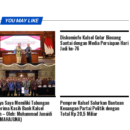
YOU MAY LIKE
Diskominfo Kalsel Gelar Bincang
Santai dengan Media Persiapan Hari
Jadi ke-76
ya Saya Memiliki Tabungan
Pemprov Kalsel Salurkan Bantuan
rov Kalsel Pimpin Visitasi
Terima Kasih Bank Kalsel
Keuangan Partai Politik dengan
a Pelatihan Kepemimpinan
h – Oleh: Muhammad Junaidi
Total Rp 20,5 Miliar
al (PKN) ke Jawa Timur
 (MAHAJUNA)