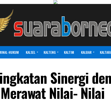
MINAL-HUKUM
KALSEL
KALTENG
KALTIM
KALBAR
KALTAR
ingkatan Sinergi de
Merawat Nilai- Nilai