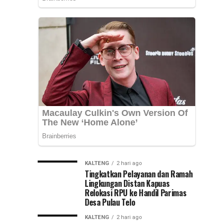
Provinsi
Kepemimpinan
Kalsel,
Muhammad
Nasional
Syarifuddin
mendampingi
(PKN)
para
peserta
ke
Pelatihan
Kepemimpinan...
Jawa
Timur
KALTENG
2 hari ago
Tingkatkan Pelayanan dan Ramah
Lingkungan Distan Kapuas
Relokasi RPU ke Handil Parimas
Desa Pulau Telo
KALTENG
2 hari ago