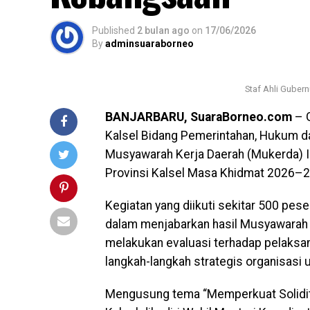
Published
2 bulan ago
on
17/06/2026
By
adminsuaraborneo
Staf Ahli Guber
BANJARBARU, SuaraBorneo.com
– G
Kalsel Bidang Pemerintahan, Hukum d
Musyawarah Kerja Daerah (Mukerda) I
Provinsi Kalsel Masa Khidmat 2026–20
Kegiatan yang diikuti sekitar 500 pes
dalam menjabarkan hasil Musyawarah D
melakukan evaluasi terhadap pelaksan
langkah-langkah strategis organisasi
Mengusung tema “Memperkuat Solidit