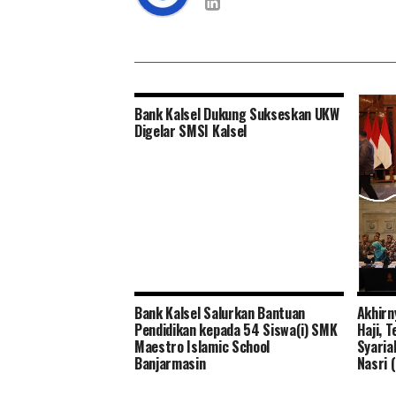
Bank Kalsel Dukung Sukseskan UKW
Digelar SMSI Kalsel
Bank Kalsel Salurkan Bantuan
Akhirn
Sekdap
Pendidikan kepada 54 Siswa(i) SMK
Haji, 
Pesert
Maestro Islamic School
Syaria
Nasion
Banjarmasin
Nasri