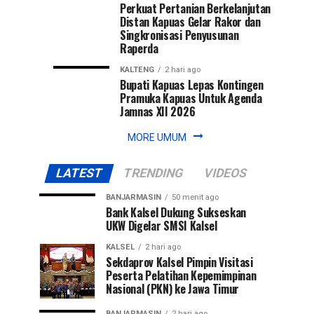
Perkuat Pertanian Berkelanjutan
Distan Kapuas Gelar Rakor dan
Singkronisasi Penyusunan
Raperda
KALTENG
2 hari ago
Bupati Kapuas Lepas Kontingen
Pramuka Kapuas Untuk Agenda
Jamnas XII 2026
MORE UMUM
LATEST
TRENDING
VIDEOS
BANJARMASIN
50 menit ago
Bank Kalsel Dukung Sukseskan
UKW Digelar SMSI Kalsel
KALSEL
2 hari ago
Sekdaprov Kalsel Pimpin Visitasi
Peserta Pelatihan Kepemimpinan
Nasional (PKN) ke Jawa Timur
BANJARMASIN
2 hari ago