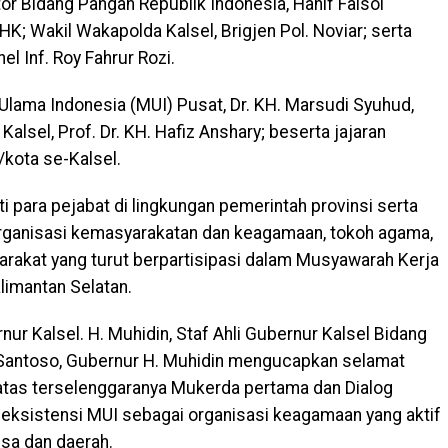
tor Bidang Pangan Republik Indonesia, Hanif Faisol
HK; Wakil Wakapolda Kalsel, Brigjen Pol. Noviar; serta
l Inf. Roy Fahrur Rozi.
Ulama Indonesia (MUI) Pusat, Dr. KH. Marsudi Syuhud,
lsel, Prof. Dr. KH. Hafiz Anshary; beserta jajaran
kota se-Kalsel.
uti para pejabat di lingkungan pemerintah provinsi serta
organisasi kemasyarakatan dan keagamaan, tokoh agama,
arakat yang turut berpartisipasi dalam Musyawarah Kerja
limantan Selatan.
r Kalsel. H. Muhidin, Staf Ahli Gubernur Kalsel Bidang
i Santoso, Gubernur H. Muhidin mengucapkan selamat
atas terselenggaranya Mukerda pertama dan Dialog
i eksistensi MUI sebagai organisasi keagamaan yang aktif
sa dan daerah.