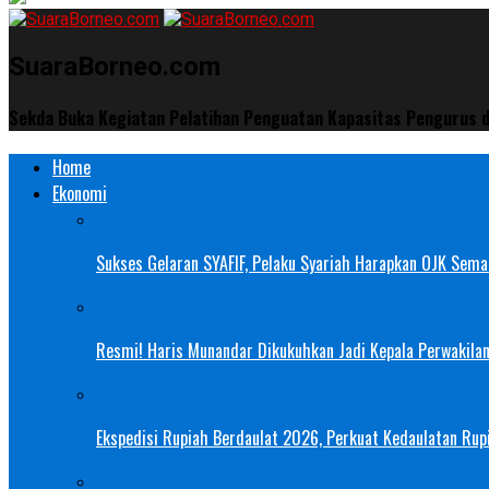
SuaraBorneo.com
Sekda Buka Kegiatan Pelatihan Penguatan Kapasitas Pengurus 
Home
Ekonomi
Sukses Gelaran SYAFIF, Pelaku Syariah Harapkan OJK Semak
Resmi! Haris Munandar Dikukuhkan Jadi Kepala Perwakilan
Ekspedisi Rupiah Berdaulat 2026, Perkuat Kedaulatan Rupi