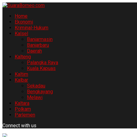
Home
Ekonomi
Kriminal-Hukum
Kalsel
Banjarmasin
Banjarbaru
Daerah
Kalteng
Palangka Raya
Kuala Kapuas
Kaltim
Kalbar
Sekadau
Bengkayang
Melawi
Kaltara
Polkam
Parlemen
Connect with us