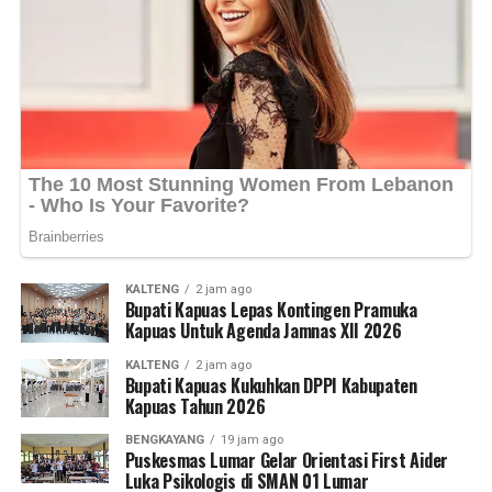
kendaraan serta segera melapor apabila mengetahui
berkelanjutan di Kabupaten Kapuas maupun Kalimantan
adanya tindak kejahatan di lingkungan sekitar. (Ujg/SB)
Tengah,” ujarnya. (Ujg/SB)
Views:
Views:
22
29
Bagikan ke
Bagikan ke
WhatsApp
WhatsApp
0
0
Facebook
Facebook
0
0
Messenger
Messenger
0
0
Twitter/X
Twitter/X
0
0
KALTENG
2 jam ago
Bupati Kapuas Lepas Kontingen Pramuka
Kapuas Untuk Agenda Jamnas XII 2026
KALTENG
2 jam ago
Bupati Kapuas Kukuhkan DPPI Kabupaten
Kapuas Tahun 2026
BENGKAYANG
19 jam ago
Puskesmas Lumar Gelar Orientasi First Aider
Luka Psikologis di SMAN 01 Lumar