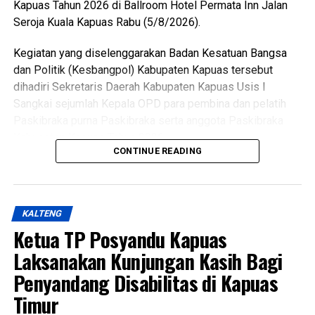
Kapuas Tahun 2026 di Ballroom Hotel Permata Inn Jalan
Messenger
0
Twitter/X
0
Seroja Kuala Kapuas Rabu (5/8/2026).
Kegiatan yang diselenggarakan Badan Kesatuan Bangsa
dan Politik (Kesbangpol) Kabupaten Kapuas tersebut
dihadiri Sekretaris Daerah Kabupaten Kapuas Usis I
Sangkai sejumlah Kepala OPD para pembina dan pelatih
Paskibraka purna Paskibraka serta anggota Paskibraka
Kabupaten Kapuas Tahun 2026.
CONTINUE READING
Bupati HM Wiyatno menegaskan bahwa Pemerintah
Kabupaten Kapuas berkomitmen mewujudkan
pembangunan yang berorientasi pada peningkatan kualitas
KALTENG
sumber daya manusia sebagai bagian dari visi daerah,
Ketua TP Posyandu Kapuas
yakni mewujudkan masyarakat Kabupaten Kapuas yang
berdaya saing, sejahtera indah aman dan religius.
Laksanakan Kunjungan Kasih Bagi
Penyandang Disabilitas di Kapuas
Ia mengatakan keberhasilan pembangunan tidak hanya
Timur
diukur dari kemajuan fisik dan ekonomi tetapi juga dari