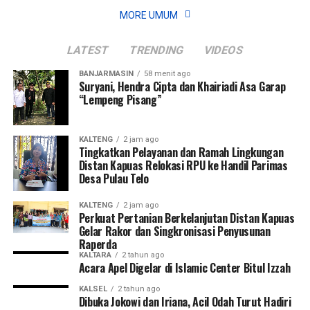
MORE UMUM
LATEST
TRENDING
VIDEOS
BANJARMASIN
58 menit ago
Suryani, Hendra Cipta dan Khairiadi Asa Garap
“Lempeng Pisang”
KALTENG
2 jam ago
Tingkatkan Pelayanan dan Ramah Lingkungan
Distan Kapuas Relokasi RPU ke Handil Parimas
Desa Pulau Telo
KALTENG
2 jam ago
Perkuat Pertanian Berkelanjutan Distan Kapuas
Gelar Rakor dan Singkronisasi Penyusunan
Raperda
KALTARA
2 tahun ago
Acara Apel Digelar di Islamic Center Bitul Izzah
KALSEL
2 tahun ago
Dibuka Jokowi dan Iriana, Acil Odah Turut Hadiri