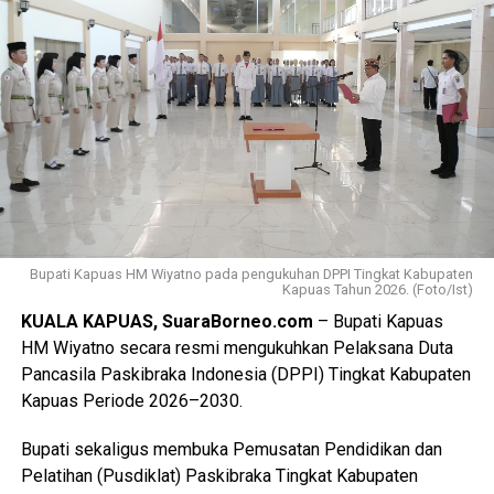
serangkaian ujian ketat.
Ia menyebutkan ada sebanyak 47 anggota kontingen yang
terdiri dari peserta, pembina, dan pendamping
diberangkatkan menuju Bumi Perkemahan dan Graha
Wisata (Buperta) Cibubur Jakarta, untuk mengikuti agenda
Jamnas pada 13–23 Agustus 2026.
“Mereka akan bergabung dengan Pramuka Penggalang se-
Indonesia menurut informasi juga hadir Pramuka se-Asia
Tenggara. Ini merupakan hal positif bagi perkembangan
Bupati Kapuas HM Wiyatno pada pengukuhan DPPI Tingkat Kabupaten
Kapuas Tahun 2026. (Foto/Ist)
anak-anak terutama duta Pramuka Kabupaten Kapuas,”
KUALA KAPUAS, SuaraBorneo.com
– Bupati Kapuas
ujarnya. (Ujg/SB)
HM Wiyatno secara resmi mengukuhkan Pelaksana Duta
Pancasila Paskibraka Indonesia (DPPI) Tingkat Kabupaten
Views:
6
Kapuas Periode 2026–2030.
Bagikan ke
Bupati sekaligus membuka Pemusatan Pendidikan dan
WhatsApp
0
Facebook
0
Pelatihan (Pusdiklat) Paskibraka Tingkat Kabupaten