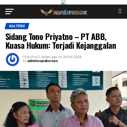
KALTENG
Sidang Tono Priyatno – PT ABB,
Kuasa Hukum: Terjadi Kejanggalan
Published
1 bulan ago
on
24/06/2026
By
adminsuaraborneo