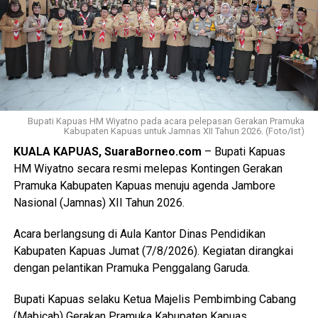
penggunaan lahan singkronisasi dengan RTRW dan RDTR.
“Oleh karena itu terkait hal tersebut kami menyepakati data
final LP2B data LCP2B menyempurnakan Raperda melalui
proses harmonisasi dan pembahasan DPRD,” ujarnya.
(Ujg/SB)
Bupati Kapuas HM Wiyatno pada acara pelepasan Gerakan Pramuka
Views:
5
Kabupaten Kapuas untuk Jamnas XII Tahun 2026. (Foto/Ist)
Bagikan ke
KUALA KAPUAS, SuaraBorneo.com
– Bupati Kapuas
HM Wiyatno secara resmi melepas Kontingen Gerakan
Pramuka Kabupaten Kapuas menuju agenda Jambore
WhatsApp
0
Facebook
0
Nasional (Jamnas) XII Tahun 2026.
Messenger
0
Twitter/X
0
Acara berlangsung di Aula Kantor Dinas Pendidikan
Kabupaten Kapuas Jumat (7/8/2026). Kegiatan dirangkai
dengan pelantikan Pramuka Penggalang Garuda.
Bupati Kapuas selaku Ketua Majelis Pembimbing Cabang
(Mabicab) Gerakan Pramuka Kabupaten Kapuas