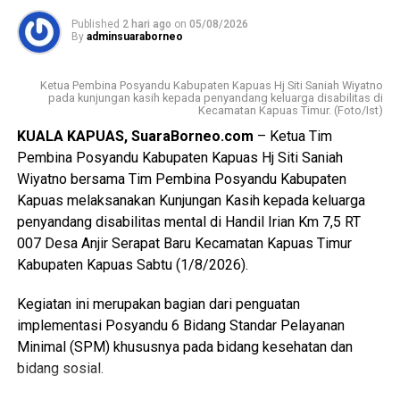
lahirnya generasi muda yang memiliki integritas jiwa
nasionalisme mampu beradaptasi dengan perkembangan
Published
2 hari ago
on
05/08/2026
By
adminsuaraborneo
zaman, serta tetap berpegang teguh pada nilai-nilai
Pancasila sebagai dasar kehidupan berbangsa dan
Ketua Pembina Posyandu Kabupaten Kapuas Hj Siti Saniah Wiyatno
bernegara.
pada kunjungan kasih kepada penyandang keluarga disabilitas di
Kecamatan Kapuas Timur. (Foto/Ist)
$Paskibraka merupakan wadah pembentukan karakter
KUALA KAPUAS, SuaraBorneo.com
– Ketua Tim
generasi muda yang berlandaskan nilai-nilai Pancasila
Pembina Posyandu Kabupaten Kapuas Hj Siti Saniah
cinta tanah air disiplin tanggung jawab kepemimpinan, dan
Wiyatno bersama Tim Pembina Posyandu Kabupaten
semangat gotong royong,” ujarnya.
Kapuas melaksanakan Kunjungan Kasih kepada keluarga
penyandang disabilitas mental di Handil Irian Km 7,5 RT
Kepala Badan Kesbangpol Kabupaten Kapuas Yunabut
007 Desa Anjir Serapat Baru Kecamatan Kapuas Timur
menyampaikan kegiatan tersebut merupakan tindak lanjut
Kabupaten Kapuas Sabtu (1/8/2026).
Keputusan Kepala Badan Pembinaan Ideologi Pancasila
(BPIP) Nomor 50 Tahun 2024 tentang Tata Cara
Kegiatan ini merupakan bagian dari penguatan
Pengangkatan Pertama Kali Pelaksana Duta Pancasila
implementasi Posyandu 6 Bidang Standar Pelayanan
Paskibraka Indonesia Tingkat Provinsi dan
Minimal (SPM) khususnya pada bidang kesehatan dan
Kabupaten/Kota.
bidang sosial.
“Kegiatan ini juga mengacu pada Peraturan BPIP Nomor 3