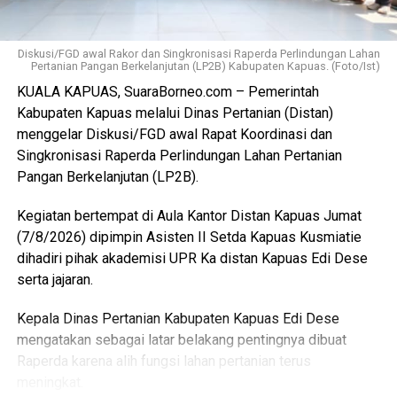
per ekor. Dana ini masuk pendapatan daerah kemudian
kembali kepada peningkatan fasilitas RPU itu sendiri.
Diskusi/FGD awal Rakor dan Singkronisasi Raperda Perlindungan Lahan
Pertanian Pangan Berkelanjutan (LP2B) Kabupaten Kapuas. (Foto/Ist)
“Pemerintah Kabupaten Kapuas berharap proses
KUALA KAPUAS, SuaraBorneo.com – Pemerintah
pemotongan unggas dapat berlangsung lebih tertata
Kabupaten Kapuas melalui Dinas Pertanian (Distan)
memenuhi standar kesehatan masyarakat serta
menggelar Diskusi/FGD awal Rapat Koordinasi dan
menghasilkan produk unggas yang lebih bersih serta aman
Singkronisasi Raperda Perlindungan Lahan Pertanian
dikonsumsi,” ujarnya. (Ujg/SB)
Pangan Berkelanjutan (LP2B).
Views:
5
Kegiatan bertempat di Aula Kantor Distan Kapuas Jumat
Bagikan ke
(7/8/2026) dipimpin Asisten II Setda Kapuas Kusmiatie
dihadiri pihak akademisi UPR Ka distan Kapuas Edi Dese
WhatsApp
0
Facebook
0
serta jajaran.
Kepala Dinas Pertanian Kabupaten Kapuas Edi Dese
Messenger
0
Twitter/X
0
mengatakan sebagai latar belakang pentingnya dibuat
Raperda karena alih fungsi lahan pertanian terus
meningkat.