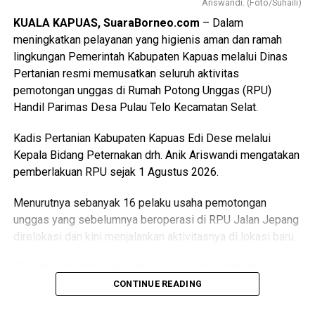
Ariswandi. (Foto/Suhaili)
KUALA KAPUAS, SuaraBorneo.com
– Dalam
meningkatkan pelayanan yang higienis aman dan ramah
lingkungan Pemerintah Kabupaten Kapuas melalui Dinas
Pertanian resmi memusatkan seluruh aktivitas
pemotongan unggas di Rumah Potong Unggas (RPU)
Handil Parimas Desa Pulau Telo Kecamatan Selat.
Kadis Pertanian Kabupaten Kapuas Edi Dese melalui
Kepala Bidang Peternakan drh. Anik Ariswandi mengatakan
pemberlakuan RPU sejak 1 Agustus 2026.
Menurutnya sebanyak 16 pelaku usaha pemotongan
unggas yang sebelumnya beroperasi di RPU Jalan Jepang
direlokasi dan kini menjalankan aktivitasnya di lokasi baru.
“Relokasi itu dilakukan sebagai upaya meningkatkan
kualitas pelayanan sekaligus menghadirkan fasilitas
CONTINUE READING
pemotongan unggas yang lebih higienis aman dan ramah