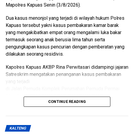
desa tenaga kesehatan kader Posyandu hingga
Mapolres Kapuas Senin (3/8/2026).
masyarakat.
Dua kasus menonjol yang terjadi di wilayah hukum Polres
“Oleh karena itu sinergi lintas sektor menjadi kunci agar
Kapuas tersebut yakni kasus pembakaran kamar barak
berbagai persoalan kesehatan dan sosial dapat dideteksi
yang mengakibatkan empat orang mengalami luka bakar
sejak dini serta ditangani secara cepat dan tepat, ” katanya.
termasuk seorang anak berusia lima tahun serta
pengungkapan kasus pencurian dengan pemberatan yang
Lebih lanjut ia mengatakan melalui kegiatan tersebut Tim
dilakukan seorang residivis.
Pembina Posyandu Kabupaten Kapuas juga memperkuat
koordinasi.
Kapolres Kapuas AKBP Rina Perwitasari didampingi jajaran
Satreskrim mengatakan penanganan kasus pembakaran
“Dalam hal ini dengan pemerintah kecamatan pemerintah
yang terjadi
desa puskesmas dan perangkat daerah terkait penanganan
di Jalan Pemuda Komplek Perumahan Pemuda Permai
kasus sosial di masyarakat sehingga pelayanan kepada
Blok F Kelurahan Selat Dalam Kecamatan Selat.
kelompok rentan dapat dilakukan secara
CONTINUE READING
berkesinambungan,” ujarnya.
Dalam kasus itu D(26) ditetapkan sebagai tersangka
(Ujg/SB)
setelah diduga sengaja membakar kamar barak tempat
kekasihnya sekitar pukul 23.30 WIB Minggu (19/7/2026).
Views:
23
KALTENG