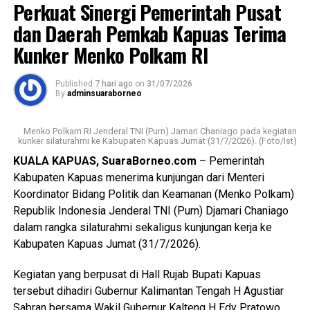
Bagikan ke
Perkuat Sinergi Pemerintah Pusat
Kapolres mengatakan kasus tersebut ditangani
berdasarkan Laporan Polisi Nomor
dan Daerah Pemkab Kapuas Terima
LP/B/32/VII/2026/SPKT/Polres Kapuas/Polda
WhatsApp
0
Facebook
0
Kunker Menko Polkam RI
Kalimantan Tengah tertanggal 20 Juli 2026.
Messenger
0
Twitter/X
0
Published
7 hari ago
on
31/07/2026
Berdasarkan hasil penyelidikan aksi nekat itu dipicu
By
adminsuaraborneo
pertengkaran antara tersangka dengan kekasihnya Rah
(26). Perselisihan keduanya telah berlangsung beberapa
Menko Polkam RI Jenderal TNI (Purn) Jamari Chaniago pada kegiatan
hari dan bahkan disertai ancaman akan membakar kamar
kunker silaturahmi ke Kabupaten Kapuas Jumat (31/7/2026). (Foto/Ist)
barak.
KUALA KAPUAS, SuaraBorneo.com
– Pemerintah
Kabupaten Kapuas menerima kunjungan dari Menteri
“Malam kejadian tersangka sempat datang ke lokasi dan
Koordinator Bidang Politik dan Keamanan (Menko Polkam)
berkumpul bersama para korban. Namun usai kembali dari
Republik Indonesia Jenderal TNI (Purn) Djamari Chaniago
menonton pertandingan final Piala Dunia ia kembali
dalam rangka silaturahmi sekaligus kunjungan kerja ke
mendatangi barak karena kembali terlibat cekcok dengan
Kabupaten Kapuas Jumat (31/7/2026).
korban,” katanya.
Kegiatan yang berpusat di Hall Rujab Bupati Kapuas
Nah saat pintu kamar dikunci dari dalam tersangka
tersebut dihadiri Gubernur Kalimantan Tengah H Agustiar
menggedor hingga mendobrak pintu kemudian masuk
Sabran bersama Wakil Gubernur Kalteng H Edy Pratowo