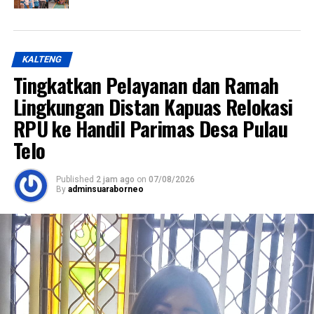
KALTENG
Tingkatkan Pelayanan dan Ramah
Lingkungan Distan Kapuas Relokasi
RPU ke Handil Parimas Desa Pulau
Telo
Published
2 jam ago
on
07/08/2026
By
adminsuaraborneo