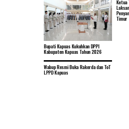
Ketua 
Tingkatkan Pelayanan dan Ramah
Laksan
Lingkungan Distan Kapuas Relokasi
Penyan
RPU ke Handil Parimas Desa Pulau
Timur
Telo
Bupati Kapuas Kukuhkan DPPI
Kabupaten Kapuas Tahun 2026
Wabup Resmi Buka Rakerda dan ToT
LPPD Kapuas