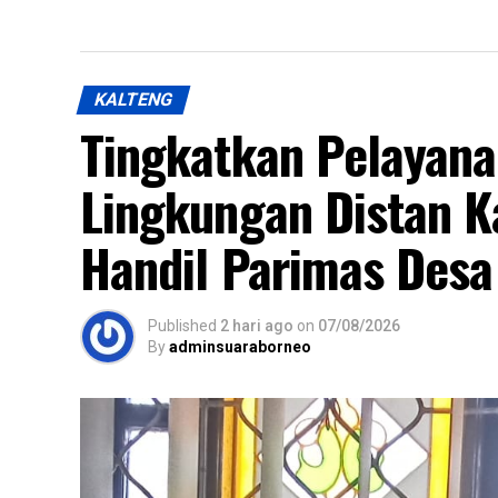
KALTENG
Tingkatkan Pelayan
Lingkungan Distan K
Handil Parimas Desa
Published
2 hari ago
on
07/08/2026
By
adminsuaraborneo