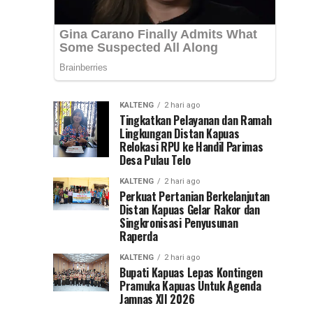
Provinsi
Kepemimpinan
Kalsel,
Muhammad
Nasional
Syarifuddin
mendampingi
(PKN)
para
peserta
ke
KALTENG
2 hari ago
Pelatihan
Tingkatkan Pelayanan dan Ramah
Kepemimpinan...
Lingkungan Distan Kapuas
Jawa
Relokasi RPU ke Handil Parimas
Desa Pulau Telo
Timur
KALTENG
2 hari ago
Perkuat Pertanian Berkelanjutan
Distan Kapuas Gelar Rakor dan
Singkronisasi Penyusunan
Raperda
KALTENG
2 hari ago
Bupati Kapuas Lepas Kontingen
Pramuka Kapuas Untuk Agenda
Jamnas XII 2026