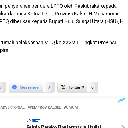
an penyerahan bendera LPTQ oleh Paskibraka kepada
serahkan kepada Ketua LPTQ Provinsi Kalsel H Muhammad
PTQ diberikan kepada Bupati Hulu Sungai Utara (HSU), H
 rumah pelaksanaan MTQ ke XXXVIII Tingkat Provinsi
dpim]
0
Messenger
0
Twitter/X
0
ADVERTORIAL
PEMPROV KALSEL
UMUM
UP NEXT
Sekda Pemko Banjarmasin Hadiri