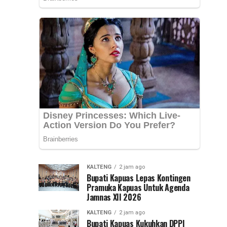
Suryani
Desa
Khairiadi
Alfarichy
Pulau
dan
Telo
Asa
penata
musik
Garap
Banjar
Hendra
“Lempeng
Cipta,
kembali
Pisang”
dipercaya
mengaransemen
lagu
“Lempeng...
KALTENG
2 jam ago
Bupati Kapuas Lepas Kontingen
Pramuka Kapuas Untuk Agenda
Jamnas XII 2026
KALTENG
2 jam ago
Bupati Kapuas Kukuhkan DPPI