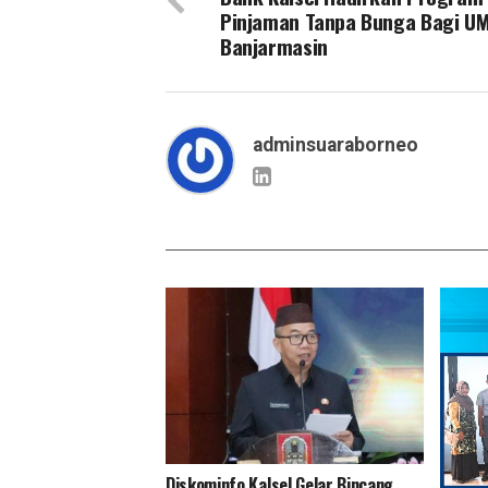
Pinjaman Tanpa Bunga Bagi U
Banjarmasin
adminsuaraborneo
Diskominfo Kalsel Gelar Bincang