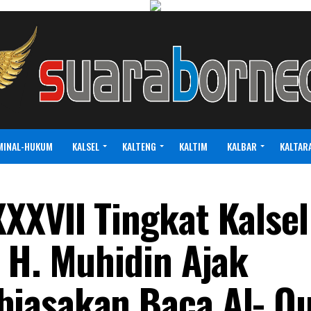
MINAL-HUKUM
KALSEL
KALTENG
KALTIM
KALBAR
KALTAR
XVII Tingkat Kalsel
 H. Muhidin Ajak
iasakan Baca Al- Q