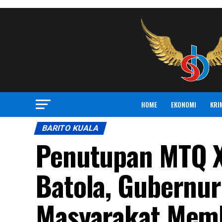
HOME
EKONOMI
KRI
BARITO KUALA
Penutupan MTQ XX
Batola, Gubernur
Masyarakat Memb