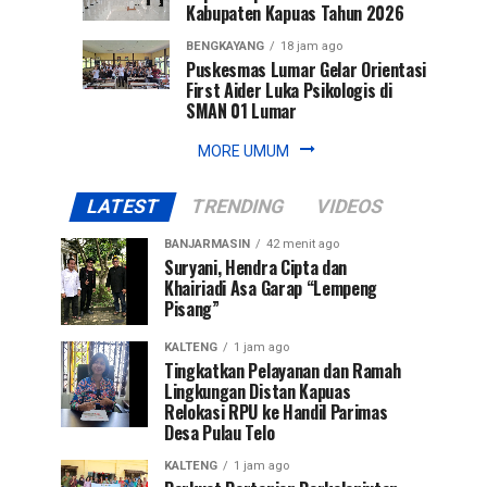
Kabupaten Kapuas Tahun 2026
BENGKAYANG
18 jam ago
Puskesmas Lumar Gelar Orientasi
First Aider Luka Psikologis di
SMAN 01 Lumar
MORE UMUM
LATEST
TRENDING
VIDEOS
BANJARMASIN
42 menit ago
Suryani, Hendra Cipta dan
Khairiadi Asa Garap “Lempeng
Pisang”
KALTENG
1 jam ago
Tingkatkan Pelayanan dan Ramah
Lingkungan Distan Kapuas
Relokasi RPU ke Handil Parimas
Desa Pulau Telo
KALTENG
1 jam ago