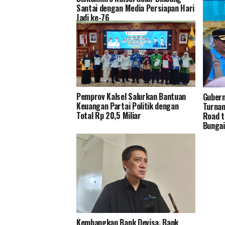
Santai dengan Media Persiapan Hari
Jadi ke-76
Bank K
Pendid
Maestr
Banjar
Pemprov Kalsel Salurkan Bantuan
Gubern
Keuangan Partai Politik dengan
Turnam
Total Rp 20,5 Miliar
Road t
Bungai
Kembangkan Bank Devisa, Bank