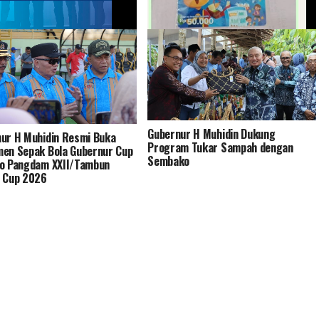
alsel Salurkan Bantuan
Akhirnya Saya Memiliki Tabungan
ikan kepada 54 Siswa(i) SMK
Haji, Terima Kasih Bank Kalsel
o Islamic School
Syariah – Oleh: Muhammad Junaidi
masin
Nasri (MAHAJUNA)
Gubernur H Muhidin Dukung
ur H Muhidin Resmi Buka
Program Tukar Sampah dengan
en Sepak Bola Gubernur Cup
Sembako
o Pangdam XXII/Tambun
 Cup 2026