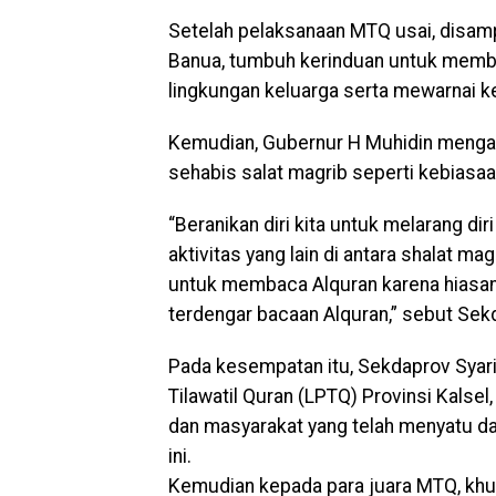
Setelah pelaksanaan MTQ usai, disam
Banua, tumbuh kerinduan untuk memb
lingkungan keluarga serta mewarnai k
Kemudian, Gubernur H Muhidin meng
sehabis salat magrib seperti kebiasaa
“Beranikan diri kita untuk melarang di
aktivitas yang lain di antara shalat m
untuk membaca Alquran karena hiasan 
terdengar bacaan Alquran,” sebut Se
Pada kesempatan itu, Sekdaprov Sya
Tilawatil Quran (LPTQ) Provinsi Kals
dan masyarakat yang telah menyatu 
ini.
Kemudian kepada para juara MTQ, khu