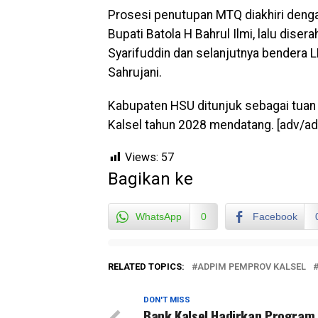
Prosesi penutupan MTQ diakhiri deng
Bupati Batola H Bahrul Ilmi, lalu di
Syarifuddin dan selanjutnya bendera L
Sahrujani.
Kabupaten HSU ditunjuk sebagai tuan
Kalsel tahun 2028 mendatang. [adv/a
Views:
57
Bagikan ke
WhatsApp
0
Facebook
RELATED TOPICS:
ADPIM PEMPROV KALSEL
DON'T MISS
Bank Kalsel Hadirkan Program