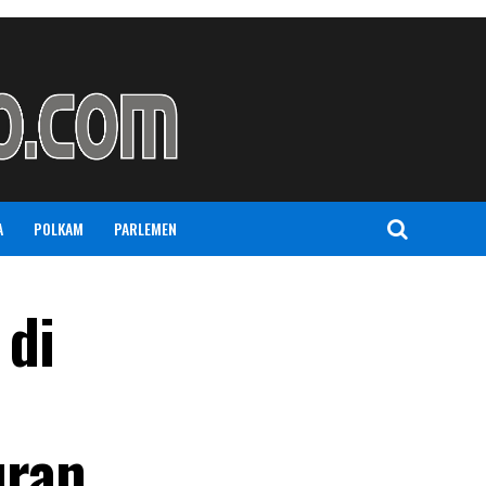
A
POLKAM
PARLEMEN
 di
uran