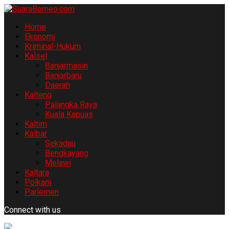
Home
Ekonomi
Kriminal-Hukum
Kalsel
Banjarmasin
Banjarbaru
Daerah
Kalteng
Palangka Raya
Kuala Kapuas
Kaltim
Kalbar
Sekadau
Bengkayang
Melawi
Kaltara
Polkam
Parlemen
Connect with us