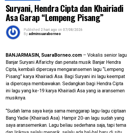
Tingkat Kepatuhan terhadap produk-produk pengawasan
WhatsApp
0
Facebook
0
Suryani, Hendra Cipta dan Khairiadi
Ombudsman RI. Di Kalsel sendiri, penilaian menyasar pada
Asa Garap “Lempeng Pisang”
dinas, rumah sakit, sekolah dan panti di lingkup Pemerintah
Messenger
0
Twitter/X
0
Provinsi Kalsel, 2 Pemerintah Kota, dan 11 Pemerintah
Kabupaten. Juga 13 Kantor Pertanahan, 13
Published
2 hari ago
on
07/08/2026
By
adminsuaraborneo
Polresta/Polres, dan 3 Kantor Imigrasi se Kalsel. Total ada
85 unit layanan sebagai lokus penilaian dengan melibatkan
ribuan responden dari pengguna layanan maupun
BANJARMASIN, SuaraBorneo.com
– Vokalis senior lagu
masyarakat pada umumnya.
Banjar Suryani Alfarichy dan penata musik Banjar Hendra
Cipta, kembali dipercaya mengaransemen lagu “Lempeng
Acara Sosialisasi dan _Entry Meeting_ dibuka secara
Pisang” karya Khairiadi Asa. Bagi Suryani ini lagu keempat
resmi oleh Anggota Ombudsman RI sekaligus Koordinator
ia dipercaya membawakan. Sedangkan bagi Hendra Cipta
Wilayah Ombudsman Kalsel, Syafrida Rachmawati
ini lagu yang ke-19 karya Khairiadi Asa yang ia aransemen
Rasahan. Dalam sambutannya, Syafrida menyampaikan
musiknya.
bahwa penilaian maladministrasi merupakan instrumen
strategis yang objektif, independen dan berbasis potensi
“Sudah lama saya kerja sama menggarap lagu-lagu ciptaan
maladministrasi. “Pelaksanaan penilaian ini harus dimaknai
Bang Yadie (Khairiadi Asa). Hampir 20-an lagu sudah yang
sebagai momentum yang tepat untuk memperkuat
saya aransemenkan. Lagu beliau sederhana saja, tapi tema
kepatuhan, manajemen risiko dan budaya pelayanan publik.
dan liriknya selalu menarik, selalu ada hal-hal baru di situ