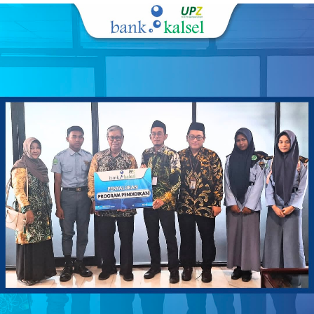
Messenger
0
Twitter/X
0
tahun ini agak sedikit berbeda,” ujarnya.
“Tempat ibadah megah tersebut siap difungsikan langsung
untuk pelaksanaan salat Jumat berjemaah setelah
diresmikan hari Kamis, “ ucapnya.
“Kehadiran ikon religi baru ini sekaligus menambah
destinasi wisata spiritual bagi masyarakat di kawasan
perkantoran pemerintah, “ jelasnya.
Langkah tersebut membuktikan komitmen pemerintah
dalam merawat nilai keagamaan dan kebudayaan daerah.
Pada sektor ekonomi rakyat turut digenjot melalui gelaran
Kalsel Expo dengan memprioritaskan lapak bagi pelaku
usaha kecil.
Produk halal khas daerah bakal dipajang untuk memicu
perputaran uang dan membuka jalan kerja sama dagang.