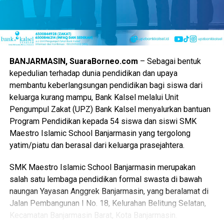
Selain itu, pemerintah provinsi mengharapkan perputaran
modal di area pameran kali ini mampu melampaui capaian
tahun sebelumnya.
“Nilai transaksi dipacu agar pendapatan para pedagang
BANJARMASIN, SuaraBorneo.com
– Sebagai bentuk
kecil meningkat drastis selama kegiatan berlangsung,”
kepedulian terhadap dunia pendidikan dan upaya
pungkasnya.
membantu keberlangsungan pendidikan bagi siswa dari
keluarga kurang mampu, Bank Kalsel melalui Unit
Tamu undangan dari jajaran kementerian hingga perwakilan
Pengumpul Zakat (UPZ) Bank Kalsel menyalurkan bantuan
dewan pusat juga dijadwalkan hadir memeriahkan suasana.
Program Pendidikan kepada 54 siswa dan siswi SMK
Maestro Islamic School Banjarmasin yang tergolong
Partisipasi dari berbagai pihak luar daerah diharapkan
yatim/piatu dan berasal dari keluarga prasejahtera.
makin memperkuat jejaring kemitraan Kalimantan Selatan.
SMK Maestro Islamic School Banjarmasin merupakan
Keterbukaan informasi ini memastikan seluruh capaian
salah satu lembaga pendidikan formal swasta di bawah
kinerja Gubernur benar-benar dapat dipantau dan dirasakan
naungan Yayasan Anggrek Banjarmasin, yang beralamat di
langsung oleh masyarakat.
Jalan Pembangunan I No. 18, Kelurahan Belitung Selatan,
Kecamatan Banjarmasin Barat, Kota Banjarmasin.
Pesta rakyat ini menjadi milik bersama demi kemakmuran