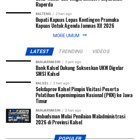
Raperda
KALTENG
2 hari ago
Bupati Kapuas Lepas Kontingen Pramuka
Kapuas Untuk Agenda Jamnas XII 2026
MORE UMUM
LATEST
TRENDING
VIDEOS
BANJARMASIN
3 jam ago
Bank Kalsel Dukung Sukseskan UKW Digelar
SMSI Kalsel
KALSEL
2 hari ago
Sekdaprov Kalsel Pimpin Visitasi Peserta
Pelatihan Kepemimpinan Nasional (PKN) ke Jawa
Timur
BANJARMASIN
2 hari ago
Ombudsman Mulai Penilaian Maladministrasi
2026 di Provinsi Kalsel
POPULER