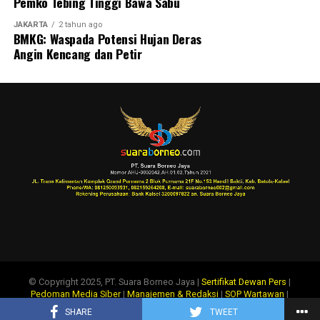
Pemko Tebing Tinggi Bawa Sabu
JAKARTA
2 tahun ago
BMKG: Waspada Potensi Hujan Deras
Angin Kencang dan Petir
© Copyright 2025, PT. Suara Borneo Jaya |
Sertifikat Dewan Pers
|
Pedoman Media Siber
|
Manajemen & Redaksi
|
SOP Wartawan
|
Disclaimer
|
Tentang Kami
|
Info Iklan
SHARE
TWEET