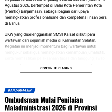
Agustus 2026, bertempat di Balai Kota Pemerintah Kota
(Pemko) Banjarmasin, sebagai bagian dari upaya
meningkatkan profesionalisme dan kompetensi insan pers
di Banua.
UKW yang diselenggarakan SMSI Kalsel diikuti para
wartawan dari sejumlah media di Kalimantan Selatan.
Kegiatan ini menjadi momentum bagi wartawan untuk
mengukur sekaligus meningkatkan kemampuan jurnalistik,
serta memastikan pelaksanaan tugas dan tanggung jawab
profesi sesuai dengan standar kompetensi wartawan.
CONTINUE READING
Ketua SMSI Kalsel, Drs. Anang Fadillah, mengatakan
peningkatan kompetensi wartawan menjadi hal penting di
tengah perkembangan media digital yang semakin pesat.
BANJARMASIN
Menurutnya, wartawan tidak hanya dituntut mampu
Ombudsman Mulai Penilaian
menyampaikan informasi secara cepat, tetapi juga harus
Maladministrasi 2026 di Provinsi
mengedepankan akurasi, keberimbangan, dan kode etik
jurnalistik.