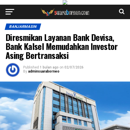
BANJARMASIN
Diresmikan Layanan Bank Devisa,
Bank Kalsel Memudahkan Investor
Asing Bertransaksi
Published
1 bulan ago
on
02/07/2026
By
adminsuaraborneo