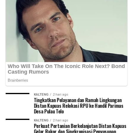
Messenger
0
Twitter/X
0
KALTENG
2 hari ago
Tingkatkan Pelayanan dan Ramah Lingkungan
Distan Kapuas Relokasi RPU ke Handil Parimas
Desa Pulau Telo
KALTENG
2 hari ago
Perkuat Pertanian Berkelanjutan Distan Kapuas
Gelar Rakor dan Singkronisasi Penyusunan