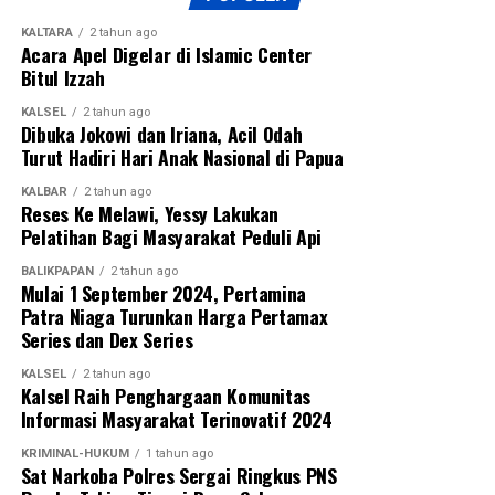
KALTARA
2 tahun ago
Acara Apel Digelar di Islamic Center
Bitul Izzah
KALSEL
2 tahun ago
Dibuka Jokowi dan Iriana, Acil Odah
Turut Hadiri Hari Anak Nasional di Papua
KALBAR
2 tahun ago
Reses Ke Melawi, Yessy Lakukan
Pelatihan Bagi Masyarakat Peduli Api
BALIKPAPAN
2 tahun ago
Mulai 1 September 2024, Pertamina
Patra Niaga Turunkan Harga Pertamax
Series dan Dex Series
KALSEL
2 tahun ago
Kalsel Raih Penghargaan Komunitas
Informasi Masyarakat Terinovatif 2024
KRIMINAL-HUKUM
1 tahun ago
Sat Narkoba Polres Sergai Ringkus PNS