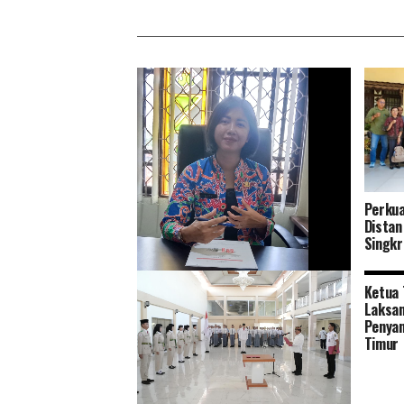
Perkua
Distan
Singkr
Ketua 
Tingkatkan Pelayanan dan Ramah
Laksan
Lingkungan Distan Kapuas Relokasi
Penyan
RPU ke Handil Parimas Desa Pulau
Timur
Telo