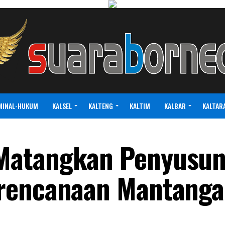
MINAL-HUKUM
KALSEL
KALTENG
KALTIM
KALBAR
KALTAR
Matangkan Penyusu
rencanaan Mantanga