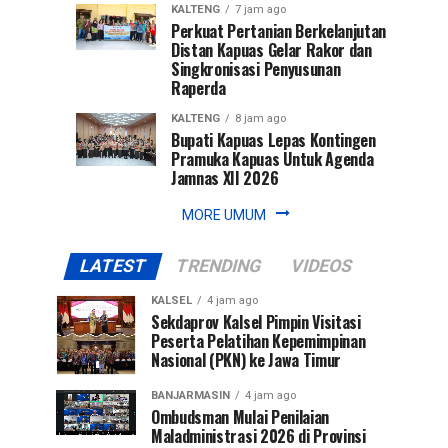
KALTENG
7 jam ago
Perkuat Pertanian Berkelanjutan
Distan Kapuas Gelar Rakor dan
Singkronisasi Penyusunan
Raperda
KALTENG
8 jam ago
Bupati Kapuas Lepas Kontingen
Pramuka Kapuas Untuk Agenda
Jamnas XII 2026
MORE UMUM
LATEST
TRENDING
VIDEOS
KALSEL
4 jam ago
Sekdaprov Kalsel Pimpin Visitasi
Peserta Pelatihan Kepemimpinan
Nasional (PKN) ke Jawa Timur
BANJARMASIN
4 jam ago
Ombudsman Mulai Penilaian
Maladministrasi 2026 di Provinsi