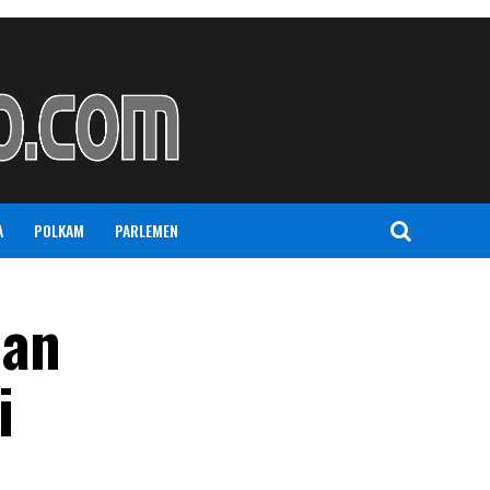
A
POLKAM
PARLEMEN
nan
i