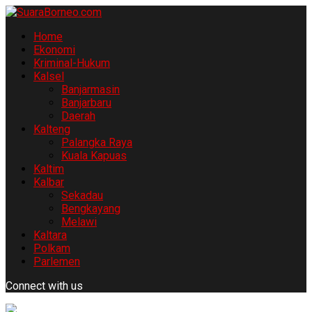
Home
Ekonomi
Kriminal-Hukum
Kalsel
Banjarmasin
Banjarbaru
Daerah
Kalteng
Palangka Raya
Kuala Kapuas
Kaltim
Kalbar
Sekadau
Bengkayang
Melawi
Kaltara
Polkam
Parlemen
Connect with us