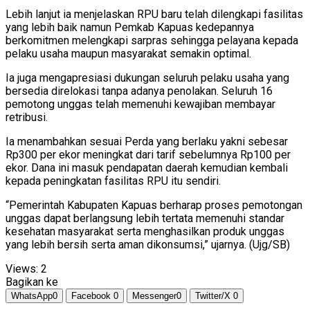
Lebih lanjut ia menjelaskan RPU baru telah dilengkapi fasilitas
yang lebih baik namun Pemkab Kapuas kedepannya
berkomitmen melengkapi sarpras sehingga pelayana kepada
pelaku usaha maupun masyarakat semakin optimal.
Ia juga mengapresiasi dukungan seluruh pelaku usaha yang
bersedia direlokasi tanpa adanya penolakan. Seluruh 16
pemotong unggas telah memenuhi kewajiban membayar
retribusi.
Ia menambahkan sesuai Perda yang berlaku yakni sebesar
Rp300 per ekor meningkat dari tarif sebelumnya Rp100 per
ekor. Dana ini masuk pendapatan daerah kemudian kembali
kepada peningkatan fasilitas RPU itu sendiri.
“Pemerintah Kabupaten Kapuas berharap proses pemotongan
unggas dapat berlangsung lebih tertata memenuhi standar
kesehatan masyarakat serta menghasilkan produk unggas
yang lebih bersih serta aman dikonsumsi,” ujarnya. (Ujg/SB)
Views:
2
Bagikan ke
WhatsApp
0
Facebook
0
Messenger
0
Twitter/X
0