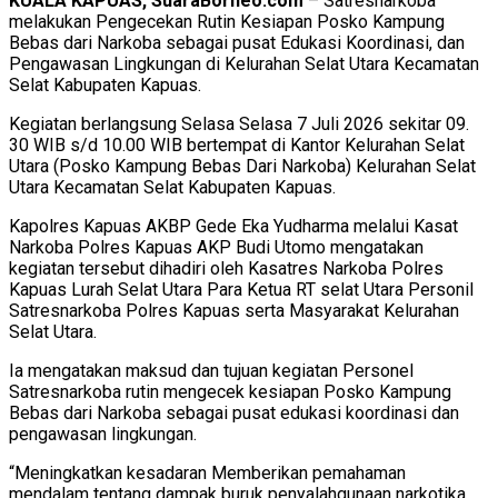
KUALA KAPUAS, SuaraBorneo.com
– Satresnarkoba
melakukan Pengecekan Rutin Kesiapan Posko Kampung
Bebas dari Narkoba sebagai pusat Edukasi Koordinasi, dan
Pengawasan Lingkungan di Kelurahan Selat Utara Kecamatan
Selat Kabupaten Kapuas.
Kegiatan berlangsung Selasa Selasa 7 Juli 2026 sekitar 09.
30 WIB s/d 10.00 WIB bertempat di Kantor Kelurahan Selat
Utara (Posko Kampung Bebas Dari Narkoba) Kelurahan Selat
Utara Kecamatan Selat Kabupaten Kapuas.
Kapolres Kapuas AKBP Gede Eka Yudharma melalui Kasat
Narkoba Polres Kapuas AKP Budi Utomo mengatakan
kegiatan tersebut dihadiri oleh Kasatres Narkoba Polres
Kapuas Lurah Selat Utara Para Ketua RT selat Utara Personil
Satresnarkoba Polres Kapuas serta Masyarakat Kelurahan
Selat Utara.
Ia mengatakan maksud dan tujuan kegiatan Personel
Satresnarkoba rutin mengecek kesiapan Posko Kampung
Bebas dari Narkoba sebagai pusat edukasi koordinasi dan
pengawasan lingkungan.
“Meningkatkan kesadaran Memberikan pemahaman
mendalam tentang dampak buruk penyalahgunaan narkotika