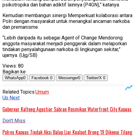
psikotropika dan bahan adiktif lainnya (P4GN),” katanya.
Kemudian membangun sinergi Memperkuat kolaborasi antara
Polri dengan masyarakat untuk menangkal ancaman narkoba
dan premanisme.
“Lebih daripada itu sebagai Agent of Change Mendorong
anggota masyarakat menjadi penggerak dalam melaporkan
tindakan penyalahgunaan narkoba di lingkungan sekitar,”
ujarnya. (Ujg/SB)
Views:
80
Bagikan ke
WhatsApp
0
Facebook
0
Messenger
0
Twitter/X
0
Related Topics:
Umum
Up Next
Gubernur Kalteng Agustiar Sabran Resmikan Waterfront City Kapuas
Don't Miss
Polres Kapuas Tindak Aksi Balap Liar Knalpot Brong 19 Dikenai Tilang