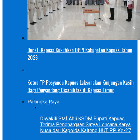
Bupati Kapuas Kukuhkan DPPI Kabupaten Kapuas Tahun
2026
Ketua TP Posyandu Kapuas Laksanakan Kunjungan Kasih
Bagi Penyandang Disabilitas di Kapuas Timur
Palangka Raya
Diwakili Staf Ahli KSDM Bupati Kapuas
Terima Penghargaan Satya Lencana Karya
Nusa dari Kapolda Kalteng HUT PP Ke-27