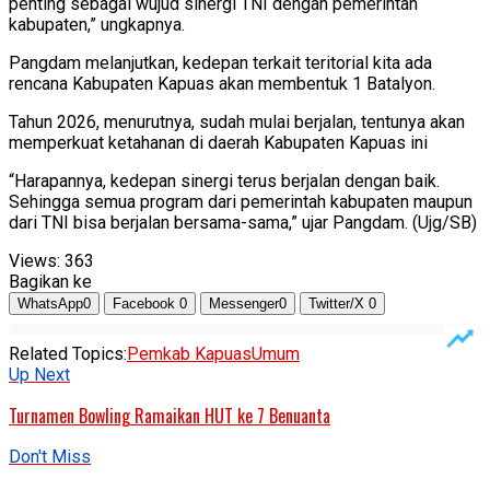
penting sebagai wujud sinergi TNI dengan pemerintah
kabupaten,” ungkapnya.
Pangdam melanjutkan, kedepan terkait teritorial kita ada
rencana Kabupaten Kapuas akan membentuk 1 Batalyon.
Tahun 2026, menurutnya, sudah mulai berjalan, tentunya akan
memperkuat ketahanan di daerah Kabupaten Kapuas ini
“Harapannya, kedepan sinergi terus berjalan dengan baik.
Sehingga semua program dari pemerintah kabupaten maupun
dari TNI bisa berjalan bersama-sama,” ujar Pangdam. (Ujg/SB)
Views:
363
Bagikan ke
WhatsApp
0
Facebook
0
Messenger
0
Twitter/X
0
Related Topics:
Pemkab Kapuas
Umum
Up Next
Turnamen Bowling Ramaikan HUT ke 7 Benuanta
Don't Miss