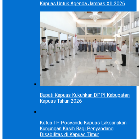
Kapuas Untuk Agenda Jamnas XII 2026
Bupati Kapuas Kukuhkan DPPI Kabupaten
Kapuas Tahun 2026
Ketua TP Posyandu Kapuas Laksanakan
Kunjungan Kasih Bagi Penyandang
Disabilitas di Kapuas Timur