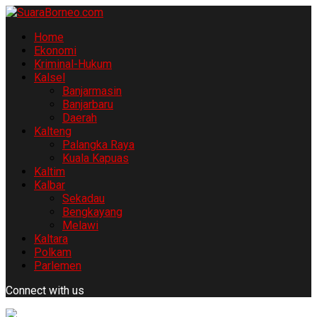
Home
Ekonomi
Kriminal-Hukum
Kalsel
Banjarmasin
Banjarbaru
Daerah
Kalteng
Palangka Raya
Kuala Kapuas
Kaltim
Kalbar
Sekadau
Bengkayang
Melawi
Kaltara
Polkam
Parlemen
Connect with us