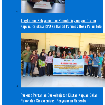
Tingkatkan Pelayanan dan Ramah Lingkungan Distan
Kapuas Relokasi RPU ke Handil Parimas Desa Pulau Telo
Perkuat Pertanian Berkelanjutan Distan Kapuas Gelar
Rakor dan Singkronisasi Penyusunan Raperda