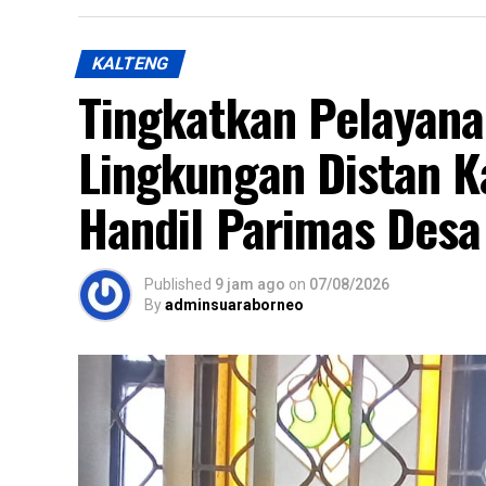
KALTENG
Tingkatkan Pelayan
Lingkungan Distan K
Handil Parimas Desa
Published
9 jam ago
on
07/08/2026
By
adminsuaraborneo