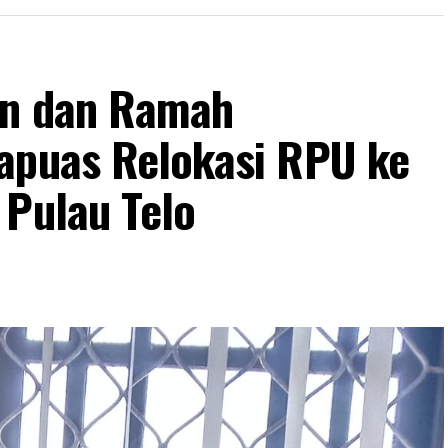
an dan Ramah
apuas Relokasi RPU ke
 Pulau Telo