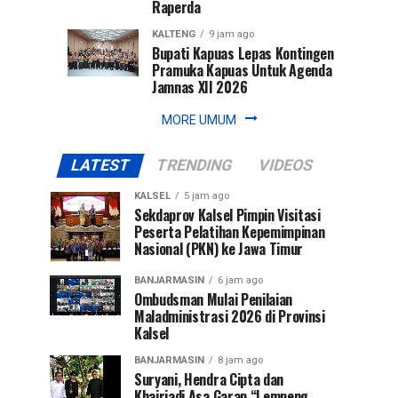
Raperda
KALTENG
9 jam ago
Bupati Kapuas Lepas Kontingen
Pramuka Kapuas Untuk Agenda
Jamnas XII 2026
MORE UMUM
LATEST
TRENDING
VIDEOS
KALSEL
5 jam ago
Sekdaprov Kalsel Pimpin Visitasi
Peserta Pelatihan Kepemimpinan
Nasional (PKN) ke Jawa Timur
BANJARMASIN
6 jam ago
Ombudsman Mulai Penilaian
Maladministrasi 2026 di Provinsi
Kalsel
BANJARMASIN
8 jam ago
Suryani, Hendra Cipta dan
Khairiadi Asa Garap “Lempeng