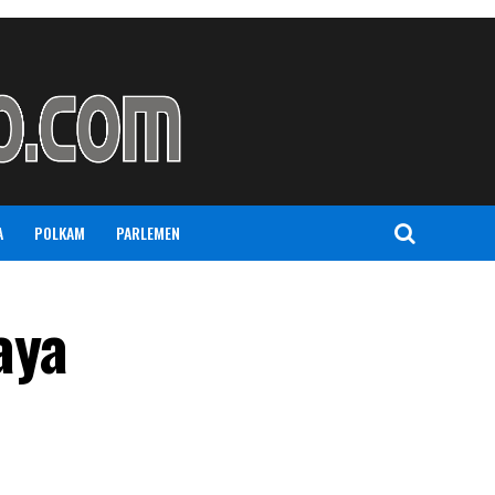
A
POLKAM
PARLEMEN
aya