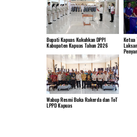
Lingkungan Distan Kapuas Relokasi
RPU ke Handil Parimas Desa Pulau
Telo
Bupati Kapuas Kukuhkan DPPI
Ketua 
Kabupaten Kapuas Tahun 2026
Laksan
Penyan
Timur
Wabup Resmi Buka Rakerda dan ToT
LPPD Kapuas