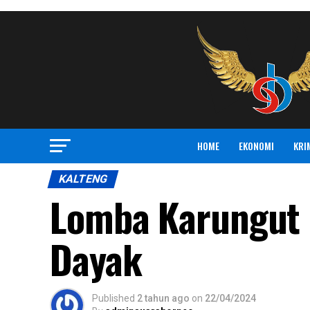
HOME
EKONOMI
KRI
KALTENG
Lomba Karungut 
Dayak
Published
2 tahun ago
on
22/04/2024