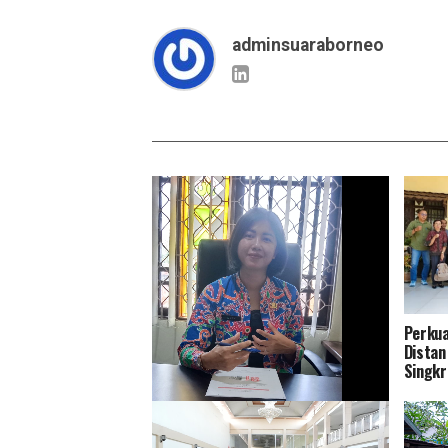
adminsuaraborneo
Perkua
Distan
Singkr
Tingkatkan Pelayanan dan Ramah