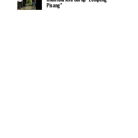
Pisang”