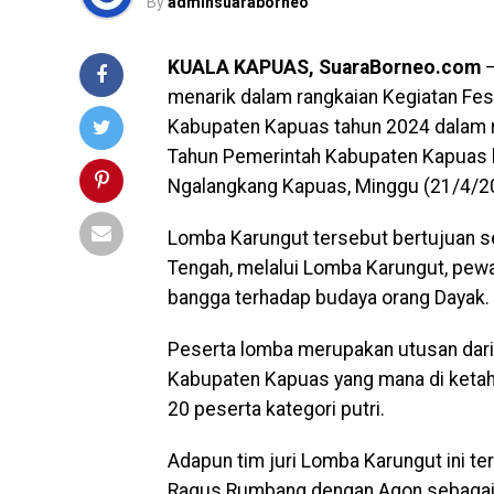
By
adminsuaraborneo
KUALA KAPUAS, SuaraBorneo.com
–
menarik dalam rangkaian Kegiatan Fe
Kabupaten Kapuas tahun 2024 dalam r
Tahun Pemerintah Kabupaten Kapuas ke
Ngalangkang Kapuas, Minggu (21/4/2
Lomba Karungut tersebut bertujuan se
Tengah, melalui Lomba Karungut, pew
bangga terhadap budaya orang Dayak.
Peserta lomba merupakan utusan dari
Kabupaten Kapuas yang mana di ketahu
20 peserta kategori putri.
Adapun tim juri Lomba Karungut ini terd
Ragus Rumbang dengan Agon sebagai 