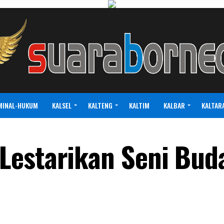
MINAL-HUKUM
KALSEL
KALTENG
KALTIM
KALBAR
KALTAR
Lestarikan Seni Bud