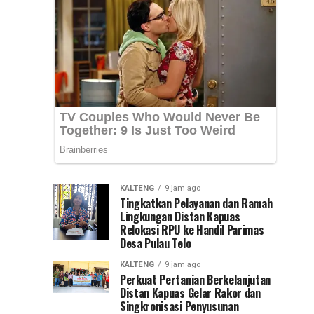
Nasional
Syarifuddin
mendampingi
(PKN)
para
peserta
ke
Pelatihan
Kepemimpinan...
Jawa
Timur
KALTENG
9 jam ago
Tingkatkan Pelayanan dan Ramah
Lingkungan Distan Kapuas
Relokasi RPU ke Handil Parimas
Desa Pulau Telo
KALTENG
9 jam ago
Perkuat Pertanian Berkelanjutan
Distan Kapuas Gelar Rakor dan
Singkronisasi Penyusunan