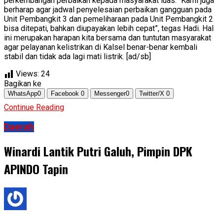
perkembangan perbaikan kepada masyarakat luas. “Kami juga
berharap agar jadwal penyelesaian perbaikan gangguan pada
Unit Pembangkit 3 dan pemeliharaan pada Unit Pembangkit 2
bisa ditepati, bahkan diupayakan lebih cepat”, tegas Hadi. Hal
ini merupakan harapan kita bersama dan tuntutan masyarakat
agar pelayanan kelistrikan di Kalsel benar-benar kembali
stabil dan tidak ada lagi mati listrik. [ad/sb]
Views:
24
Bagikan ke
WhatsApp
0
Facebook
0
Messenger
0
Twitter/X
0
Continue Reading
Daerah
Winardi Lantik Putri Galuh, Pimpin DPK
APINDO Tapin