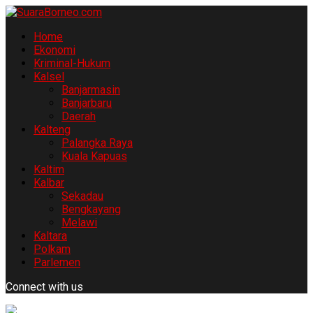
Home
Ekonomi
Kriminal-Hukum
Kalsel
Banjarmasin
Banjarbaru
Daerah
Kalteng
Palangka Raya
Kuala Kapuas
Kaltim
Kalbar
Sekadau
Bengkayang
Melawi
Kaltara
Polkam
Parlemen
Connect with us