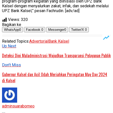
program-program kegiatan yang diinisiasi oleh UPZ Bank
Kalsel dengan menyalurkan zakat, infak, dan sedekah melalui
UPZ Bank Kalsel,” pesan Fachrudin. [adv/ad]
Views:
320
Bagikan ke
WhatsApp
0
Facebook
0
Messenger
0
Twitter/X
0
Related Topics:
Advertorial
Bank Kalsel
Up Next
Deteksi Dini Maladministrasi Wujudkan Transparansi Pelayanan Publik
Don't Miss
Gubernur Kalsel dan Acil Odah Meriahkan Peringatan May Day 2024
di Kalsel
adminsuaraborneo