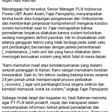
tegas Hadi Rahman.
Menanggapi hal tersebut, Senior Manager PLN Indonesia
Power UBP Asam Asam, Fajar Pamujianto, menyampaikan
terima kasih atas kunjungan pengawasan dari Ombudsman
dan memberikan penjelasan komprehensif mengenai kondisi
sistem kelistrikan saat ini. Fajar memaparkan bahwa
pemadaman terpaksa dilakukan karena sistem kelistrikan
sedang mengalami defisit pasokan. Hal ini disebabkan oleh
adanya gangguan teknis yang tidak terduga pada salah satu
unit pembangkit, bersamaan dengan jadwal pemeliharaan
(_maintenance_) rutin unit lain yang harus dilakukan demi
mencegah kerusakan sistem yang lebih fatal di masa depan.
“Kami memohon maaf atas ketidaknyamanan yang dialami
seluruh pelanggan di Kalsel. Kami sangat memahami keluhan
masyarakat. Saat ini, tim teknis sedang bekerja keras selama
24 jam penuh untuk mempercepat proses perbaikan
(_recovery_) agar unit pembangkit bisa segera sinkron dan
kembali memasok listrik ke sistem,” ungkap Fajar Pamujianto.
Sebagai tindak lanjut dari kegiatan ini, Hadi Rahman meminta
agar PT PLN lebih proaktif, cepat, dan transparan dalam
menyampaikan informasi terkait jadwal pemadaman dan