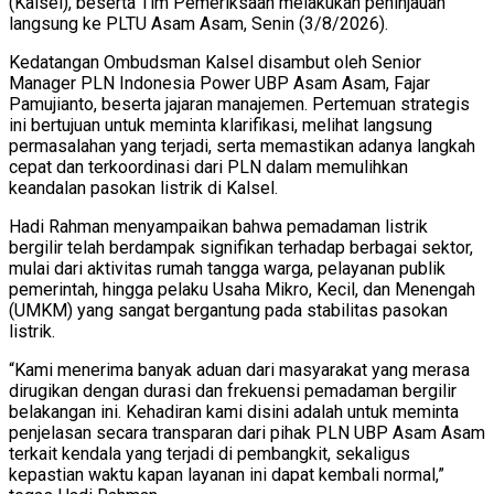
(Kalsel), beserta Tim Pemeriksaan melakukan peninjauan
langsung ke PLTU Asam Asam, Senin (3/8/2026).
Kedatangan Ombudsman Kalsel disambut oleh Senior
Manager PLN Indonesia Power UBP Asam Asam, Fajar
Pamujianto, beserta jajaran manajemen. Pertemuan strategis
ini bertujuan untuk meminta klarifikasi, melihat langsung
permasalahan yang terjadi, serta memastikan adanya langkah
cepat dan terkoordinasi dari PLN dalam memulihkan
keandalan pasokan listrik di Kalsel.
Hadi Rahman menyampaikan bahwa pemadaman listrik
bergilir telah berdampak signifikan terhadap berbagai sektor,
mulai dari aktivitas rumah tangga warga, pelayanan publik
pemerintah, hingga pelaku Usaha Mikro, Kecil, dan Menengah
(UMKM) yang sangat bergantung pada stabilitas pasokan
listrik.
“Kami menerima banyak aduan dari masyarakat yang merasa
dirugikan dengan durasi dan frekuensi pemadaman bergilir
belakangan ini. Kehadiran kami disini adalah untuk meminta
penjelasan secara transparan dari pihak PLN UBP Asam Asam
terkait kendala yang terjadi di pembangkit, sekaligus
kepastian waktu kapan layanan ini dapat kembali normal,”