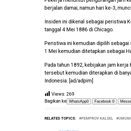
Pekerja menuntut pengurangan jam ker
berjalan damai, namun hari ke-3, munc
Insiden ini dikenal sebagai peristiwa
tanggal 4 Mei 1886 di Chicago.
Peristiwa ini kemudian dipilih sebaga
1 Mei kemudian ditetapkan sebagai Har
Pada tahun 1892, kebijakan jam kerja 8
tersebut kemudian diterapkan di bany
Indonesia. [ad/adpim]
Views:
269
Bagikan ke
WhatsApp
0
Facebook
0
Messe
RELATED TOPICS:
PEMPROV KALSEL
UMUM