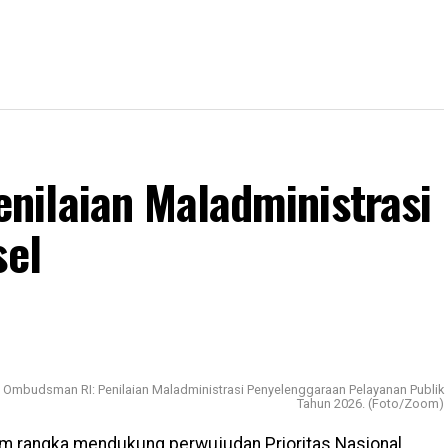
ilaian Maladministrasi
sel
Ombudsman RI: Penilaian Maladministrasi Penyelenggaraan Pelayanan Publik
Tahun 2026. (Foto/Zoom)
m rangka mendukung perwujudan Prioritas Nasional