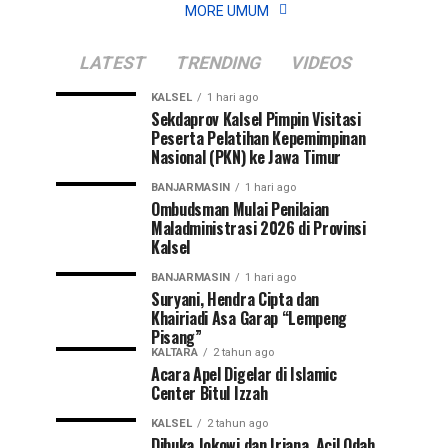
MORE UMUM
LATEST
TRENDING
VIDEOS
KALSEL
1 hari ago
Sekdaprov Kalsel Pimpin Visitasi
Peserta Pelatihan Kepemimpinan
Nasional (PKN) ke Jawa Timur
BANJARMASIN
1 hari ago
Ombudsman Mulai Penilaian
Maladministrasi 2026 di Provinsi
Kalsel
BANJARMASIN
1 hari ago
Suryani, Hendra Cipta dan
Khairiadi Asa Garap “Lempeng
Pisang”
KALTARA
2 tahun ago
Acara Apel Digelar di Islamic
Center Bitul Izzah
KALSEL
2 tahun ago
Dibuka Jokowi dan Iriana, Acil Odah