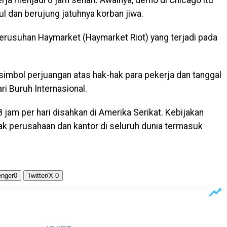
ja menjadi 8 jam sehari. Awalnya, demo di Chicago itu
ul dan berujung jatuhnya korban jiwa.
 Kerusuhan Haymarket (Haymarket Riot) yang terjadi pada
i simbol perjuangan atas hak-hak para pekerja dan tanggal
i Buruh Internasional.
 jam per hari disahkan di Amerika Serikat. Kebijakan
ak perusahaan dan kantor di seluruh dunia termasuk
nger
0
Twitter/X
0