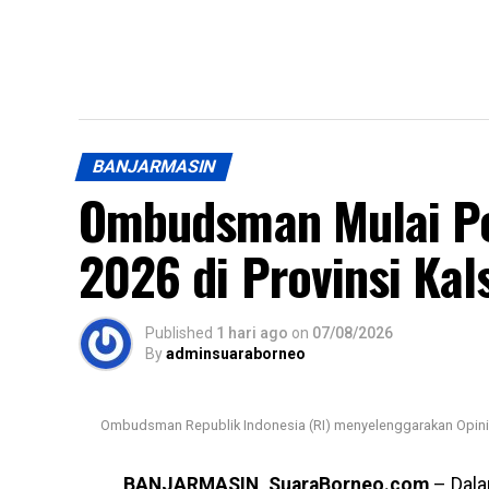
BANJARMASIN
Ombudsman Mulai Pen
2026 di Provinsi Kal
Published
1 hari ago
on
07/08/2026
By
adminsuaraborneo
Ombudsman Republik Indonesia (RI) menyelenggarakan Opini 
BANJARMASIN, SuaraBorneo.com
– Dala