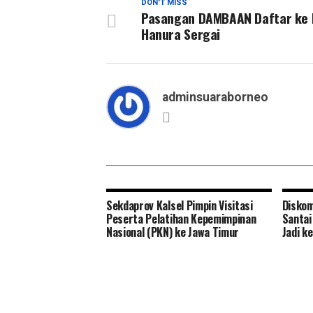
DON'T MISS
Pasangan DAMBAAN Daftar ke 
Hanura Sergai
adminsuaraborneo
Sekdaprov Kalsel Pimpin Visitasi
Diskom
Peserta Pelatihan Kepemimpinan
Santai
Nasional (PKN) ke Jawa Timur
Jadi k