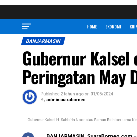
HOME
EKONOMI
KRI
BANJARMASIN
Gubernur Kalsel 
Peringatan May D
Published
2 tahun ago
on
01/05/2024
By
adminsuaraborneo
Gubernur Kalsel H. Sahbirin Noor atau Paman Birin bersama Ke
BANJARMASIN, SuaraBorneo.com
– 