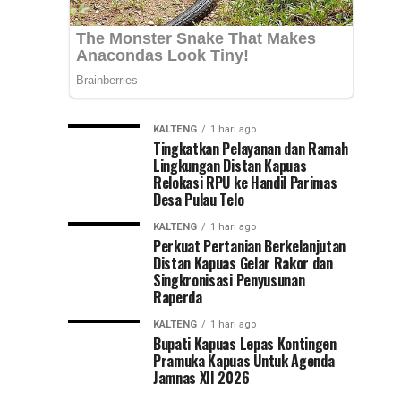
Jawa
Timur
KALTENG
1 hari ago
Tingkatkan Pelayanan dan Ramah
Lingkungan Distan Kapuas
Relokasi RPU ke Handil Parimas
Desa Pulau Telo
KALTENG
1 hari ago
Perkuat Pertanian Berkelanjutan
Distan Kapuas Gelar Rakor dan
Singkronisasi Penyusunan
Raperda
KALTENG
1 hari ago
Bupati Kapuas Lepas Kontingen
Pramuka Kapuas Untuk Agenda
Jamnas XII 2026