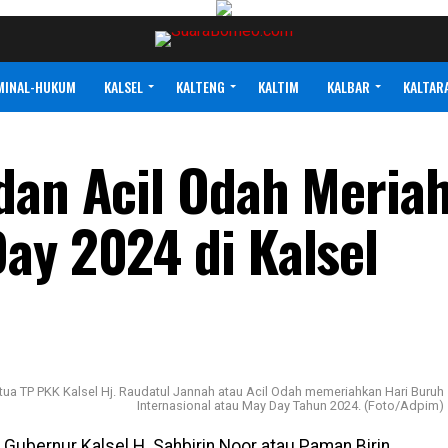
MINAL-HUKUM
KALSEL
KALTENG
KALTIM
KALBAR
KALTAR
dan Acil Odah Meria
ay 2024 di Kalsel
tua TP PKK Kalsel Hj. Raudatul Jannah atau Acil Odah memeriahkan Hari Buruh
Internasional atau May Day Tahun 2024. (Foto/Adpim)
Gubernur Kalsel H. Sahbirin Noor atau Paman Birin