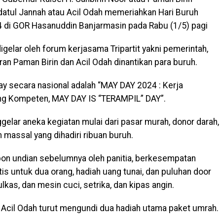
atul Jannah atau Acil Odah memeriahkan Hari Buruh
4 di GOR Hasanuddin Banjarmasin pada Rabu (1/5) pagi
igelar oleh forum kerjasama Tripartit yakni pemerintah,
an Paman Birin dan Acil Odah dinantikan para buruh.
ay secara nasional adalah “MAY DAY 2024 : Kerja
g Kompeten, MAY DAY IS “TERAMPIL” DAY”.
gelar aneka kegiatan mulai dari pasar murah, donor darah,
massal yang dihadiri ribuan buruh.
on undian sebelumnya oleh panitia, berkesempatan
s untuk dua orang, hadiah uang tunai, dan puluhan door
lkas, dan mesin cuci, setrika, dan kipas angin.
 Acil Odah turut mengundi dua hadiah utama paket umrah.