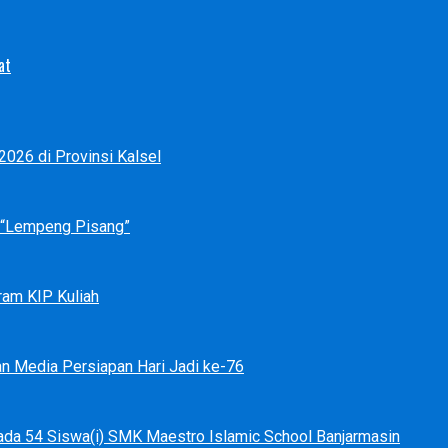
at
026 di Provinsi Kalsel
p “Lempeng Pisang”
ram KIP Kuliah
an Media Persiapan Hari Jadi ke-76
ada 54 Siswa(i) SMK Maestro Islamic School Banjarmasin