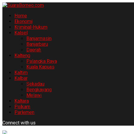
Home
Ekonomi
Kriminal-Hukum
Kalsel
Banjarmasin
Banjarbaru
Daerah
Kalteng
Palangka Raya
Kuala Kapuas
Kaltim
Kalbar
Sekadau
Bengkayang
Melawi
Kaltara
Polkam
Parlemen
Connect with us