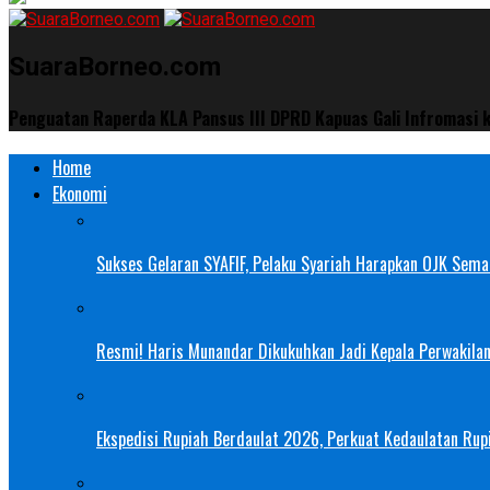
SuaraBorneo.com
Penguatan Raperda KLA Pansus III DPRD Kapuas Gali Infromasi
Home
Ekonomi
Sukses Gelaran SYAFIF, Pelaku Syariah Harapkan OJK Semak
Resmi! Haris Munandar Dikukuhkan Jadi Kepala Perwakilan
Ekspedisi Rupiah Berdaulat 2026, Perkuat Kedaulatan Rupi