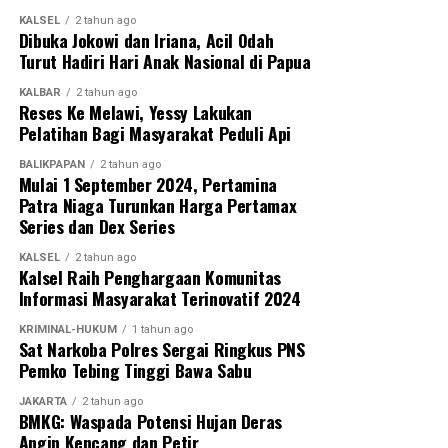
WhatsApp
0
Facebook
0
KALSEL
2 tahun ago
Dibuka Jokowi dan Iriana, Acil Odah
Turut Hadiri Hari Anak Nasional di Papua
Messenger
0
Twitter/X
0
KALBAR
2 tahun ago
Reses Ke Melawi, Yessy Lakukan
Pelatihan Bagi Masyarakat Peduli Api
BALIKPAPAN
2 tahun ago
Mulai 1 September 2024, Pertamina
Patra Niaga Turunkan Harga Pertamax
Series dan Dex Series
KALSEL
2 tahun ago
Kalsel Raih Penghargaan Komunitas
Informasi Masyarakat Terinovatif 2024
KRIMINAL-HUKUM
1 tahun ago
Sat Narkoba Polres Sergai Ringkus PNS
Pemko Tebing Tinggi Bawa Sabu
JAKARTA
2 tahun ago
BMKG: Waspada Potensi Hujan Deras
Angin Kencang dan Petir