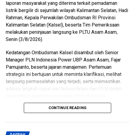
laporan masyarakat yang diterima terkait pemadaman
listrik bergilir di sejumlah wilayah Kalimantan Selatan, Hadi
Rahman, Kepala Perwakilan Ombudsman RI Provinsi
Kalimantan Selatan (Kalsel), beserta Tim Pemeriksaan
melakukan peninjauan langsung ke PLTU Asam Asam,
Senin (3/8/2026).
Kedatangan Ombudsman Kalsel disambut oleh Senior
Manager PLN Indonesia Power UBP Asam Asam, Fajar
Pamujianto, beserta jajaran manajemen. Pertemuan
strategis ini bertujuan untuk meminta klarifikasi, melihat
langsung permasalahan yang terjadi, serta memastikan
adanya langkah cepat dan terkoordinasi dari PLN dalam
memulihkan keandalan pasokan listrik di Kalsel.
CONTINUE READING
Hadi Rahman menyampaikan bahwa pemadaman listrik
bergilir telah berdampak signifikan terhadap berbagai
sektor, mulai dari aktivitas rumah tangga warga, pelayanan
publik pemerintah, hingga pelaku Usaha Mikro, Kecil, dan
DAERAH