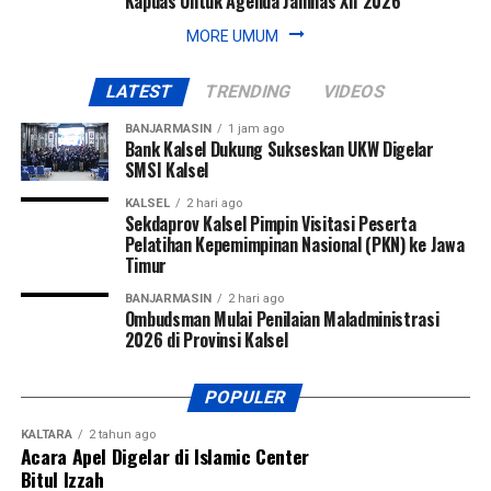
Kapuas Untuk Agenda Jamnas XII 2026
Lingkungan Hidup RI Hanifah Dwi Nirwana, Wakil Ketua
MORE UMUM
DPRD Provinsi Kalsel, H. Muhammad Alpiya Rahman,
Bupati Kotabaru H. Muhammad Rusli beserta Ketua TP
LATEST
TRENDING
VIDEOS
PKK Kabupaten Kotabaru Suci Anisa Rusli, Wakil Bupati
Kotabaru H. Syairi Mukhlis beserta Ketua Yayasan Jantung
BANJARMASIN
1 jam ago
Bank Kalsel Dukung Sukseskan UKW Digelar
Indonesia Kabupaten Kotabaru Siti Hadijah Syairi Mukhlis,
SMSI Kalsel
unsur Forum Koordinasi Pimpinan Daerah (Forkopimda)
Provinsi Kalsel dan Kabupaten Kotabaru, anggota DPRD
KALSEL
2 hari ago
Sekdaprov Kalsel Pimpin Visitasi Peserta
Kalsel Daerah Pemilihan II, para bupati dan wakil bupati
Pelatihan Kepemimpinan Nasional (PKN) ke Jawa
Kotabaru periode sebelumnya, para asisten dan kepala
Timur
perangkat daerah tingkat provinsi maupun kabupaten,
BANJARMASIN
2 hari ago
pimpinan instansi vertikal, perwakilan perusahaan dan
Ombudsman Mulai Penilaian Maladministrasi
perbankan, tokoh agama, tokoh masyarakat, tokoh pemuda,
2026 di Provinsi Kalsel
serta tamu undangan lainnya. [adv/adpim]
POPULER
Views:
69
KALTARA
2 tahun ago
Bagikan ke
Acara Apel Digelar di Islamic Center
Bitul Izzah