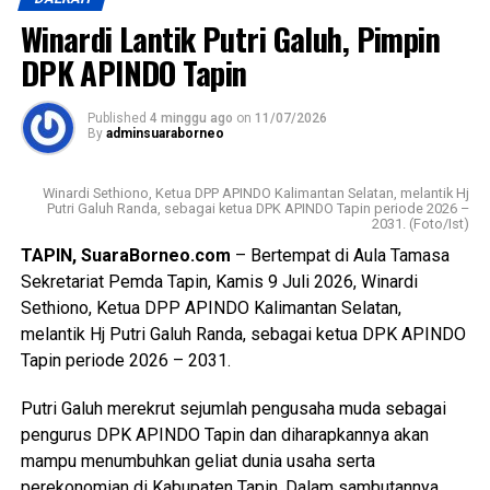
Menengah (UMKM) yang sangat bergantung pada
Winardi Lantik Putri Galuh, Pimpin
stabilitas pasokan listrik.
DPK APINDO Tapin
“Kami menerima banyak aduan dari masyarakat yang
merasa dirugikan dengan durasi dan frekuensi pemadaman
Published
4 minggu ago
on
11/07/2026
By
adminsuaraborneo
bergilir belakangan ini. Kehadiran kami disini adalah untuk
meminta penjelasan secara transparan dari pihak PLN UBP
Asam Asam terkait kendala yang terjadi di pembangkit,
Winardi Sethiono, Ketua DPP APINDO Kalimantan Selatan, melantik Hj
Putri Galuh Randa, sebagai ketua DPK APINDO Tapin periode 2026 –
sekaligus kepastian waktu kapan layanan ini dapat kembali
2031. (Foto/Ist)
normal,” tegas Hadi Rahman.
TAPIN, SuaraBorneo.com
– Bertempat di Aula Tamasa
Sekretariat Pemda Tapin, Kamis 9 Juli 2026, Winardi
Menanggapi hal tersebut, Senior Manager PLN Indonesia
Sethiono, Ketua DPP APINDO Kalimantan Selatan,
Power UBP Asam Asam, Fajar Pamujianto, menyampaikan
melantik Hj Putri Galuh Randa, sebagai ketua DPK APINDO
terima kasih atas kunjungan pengawasan dari Ombudsman
Tapin periode 2026 – 2031.
dan memberikan penjelasan komprehensif mengenai
kondisi sistem kelistrikan saat ini. Fajar memaparkan
Putri Galuh merekrut sejumlah pengusaha muda sebagai
bahwa pemadaman terpaksa dilakukan karena sistem
pengurus DPK APINDO Tapin dan diharapkannya akan
kelistrikan sedang mengalami defisit pasokan. Hal ini
mampu menumbuhkan geliat dunia usaha serta
disebabkan oleh adanya gangguan teknis yang tidak
perekonomian di Kabupaten Tapin. Dalam sambutannya