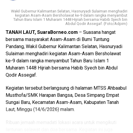
Unit Pembangkit 2 bisa ditepati, bahkan diupayakan lebih
Fokus APINDO pada soal advokasi dan membangun
cepat”, tegas Hadi. Hal ini merupakan harapan kita bersama
Wakil Gubernur Kalimantan Selatan, Hasnuryadi Sulaiman menghadiri
hubungan industrial Pancasila yang harmonis. Peran
kegiatan Asam-Asam Bersholawat ke-9 dalam rangka menyambut
dan tuntutan masyarakat agar pelayanan kelistrikan di
Tahun Baru Islam 1 Muharam 1448 Hijriah bersama Habib Syech bin
APINDO sangat strategis, yaitu menciptakan lapangan
Abdul Qodir Assegaf. (Foto/Adpim)
Kalsel benar-benar kembali stabil dan tidak ada lagi mati
pekerjaan dan mendorong pertumbuhan ekonomi. Bila
listrik. [ad/sb]
TANAH LAUT, SuaraBorneo.com
– Suasana hangat
lapangan pekerjaan terbuka lebar, yang berarti pengusaha
bersama masyarakat Asam-Asam di Bumi Tuntung
leluasa menjalankan usahanya, maka pertumbuhan ekonomi
Views:
25
Pandang, Wakil Gubernur Kalimantan Selatan, Hasnuryadi
dengan sendirinya akan bergeliat. Peran strategis ini yang
Bagikan ke
Sulaiman menghadiri kegiatan Asam-Asam Bersholawat
menyebabkan APINDO duduk sejajar dengan pemerintah,
ke-9 dalam rangka menyambut Tahun Baru Islam 1
bersama-sama membangun negeri, agar mampu bersaing
Muharam 1448 Hijriah bersama Habib Syech bin Abdul
WhatsApp
0
Facebook
0
hingga di kancah global.
Qodir Assegaf.
Winardi menitipkan pengurus DPK APINDO Tapin kepada
Messenger
0
Twitter/X
0
Kegiatan tersebut berlangsung di halaman MTSS Ahbaabul
Bupati Tapin, agar diibatkan dan diberi keleluasaan
Musthofa/SMK Harapan Bangsa, Desa Simpang Empat
mengembangkan organisasi, untuk menghimpun seluruh
Sungai Baru, Kecamatan Asam-Asam, Kabupaten Tanah
pengusaha dan bekerja menumbuhkan serta memajukan
Laut, Minggu (14/6/2026) malam.
perekonomian Tapin. Jadikan APINDO sebagai mitra
strategis dalam pengembangan ekonomi, karena di
‎Ribuan jemaah memadati lokasi acara untuk mengikuti
dalamnya berhimpun para pengusaha yang siap
lantunan selawat dan doa bersama. Kegiatan ini juga