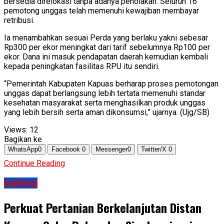
bersedia direlokasi tanpa adanya penolakan. Seluruh 16
pemotong unggas telah memenuhi kewajiban membayar
retribusi.
Ia menambahkan sesuai Perda yang berlaku yakni sebesar
Rp300 per ekor meningkat dari tarif sebelumnya Rp100 per
ekor. Dana ini masuk pendapatan daerah kemudian kembali
kepada peningkatan fasilitas RPU itu sendiri.
“Pemerintah Kabupaten Kapuas berharap proses pemotongan
unggas dapat berlangsung lebih tertata memenuhi standar
kesehatan masyarakat serta menghasilkan produk unggas
yang lebih bersih serta aman dikonsumsi,” ujarnya. (Ujg/SB)
Views:
12
Bagikan ke
WhatsApp
0
Facebook
0
Messenger
0
Twitter/X
0
Continue Reading
Kalteng
Perkuat Pertanian Berkelanjutan Distan