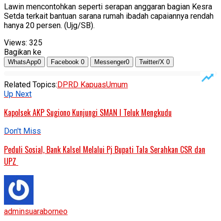
Lawin mencontohkan seperti serapan anggaran bagian Kesra
Setda terkait bantuan sarana rumah ibadah capaiannya rendah
hanya 20 persen. (Ujg/SB).
Views:
325
Bagikan ke
WhatsApp
0
Facebook
0
Messenger
0
Twitter/X
0
Related Topics:
DPRD Kapuas
Umum
Up Next
Kapolsek AKP Sugiono Kunjungi SMAN I Teluk Mengkudu
Don't Miss
Peduli Sosial, Bank Kalsel Melalui Pj Bupati Tala Serahkan CSR dan
UPZ
adminsuaraborneo