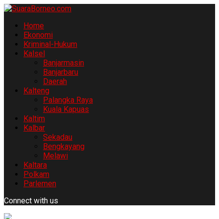
Home
Ekonomi
Kriminal-Hukum
Kalsel
Banjarmasin
Banjarbaru
Daerah
Kalteng
Palangka Raya
Kuala Kapuas
Kaltim
Kalbar
Sekadau
Bengkayang
Melawi
Kaltara
Polkam
Parlemen
Connect with us