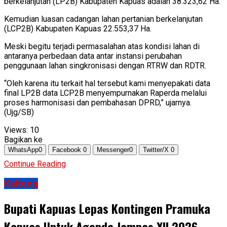
berkelanjutan (LP2B) Kabupaten Kapuas adalah 38.323,62 Ha.
Kemudian luasan cadangan lahan pertanian berkelanjutan
(LCP2B) Kabupaten Kapuas 22.553,37 Ha.
Meski begitu terjadi permasalahan atas kondisi lahan di
antaranya perbedaan data antar instansi perubahan
penggunaan lahan singkronisasi dengan RTRW dan RDTR.
“Oleh karena itu terkait hal tersebut kami menyepakati data
final LP2B data LCP2B menyempurnakan Raperda melalui
proses harmonisasi dan pembahasan DPRD,” ujarnya.
(Ujg/SB)
Views:
10
Bagikan ke
WhatsApp
0
Facebook
0
Messenger
0
Twitter/X
0
Continue Reading
Kalteng
Bupati Kapuas Lepas Kontingen Pramuka
Kapuas Untuk Agenda Jamnas XII 2026