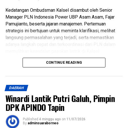
Kedatangan Ombudsman Kalsel disambut oleh Senior
Manager PLN Indonesia Power UBP Asam Asam, Fajar
Pamujianto, beserta jajaran manajemen. Pertemuan
strategis ini bertujuan untuk meminta klarifikasi, melihat
langsung permasalahan yang terjadi, serta memastikan
adanya langkah cepat dan terkoordinasi dari PLN dalam
memulihkan keandalan pasokan listrik di Kalsel.
CONTINUE READING
Hadi Rahman menyampaikan bahwa pemadaman listrik
bergilir telah berdampak signifikan terhadap berbagai
sektor, mulai dari aktivitas rumah tangga warga, pelayanan
publik pemerintah, hingga pelaku Usaha Mikro, Kecil, dan
DAERAH
Menengah (UMKM) yang sangat bergantung pada
Winardi Lantik Putri Galuh, Pimpin
stabilitas pasokan listrik.
DPK APINDO Tapin
“Kami menerima banyak aduan dari masyarakat yang
merasa dirugikan dengan durasi dan frekuensi pemadaman
Published
4 minggu ago
on
11/07/2026
By
adminsuaraborneo
bergilir belakangan ini. Kehadiran kami disini adalah untuk