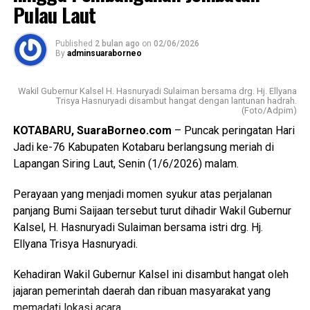
mengambil inisiatif menjadi ketua DPK APINDO Tapin.
Pulau Laut
Desa Sebelimbingan, Kecamatan Pulau Laut Utara,
Dengan peran dan kiprahnya selama ini, pasti mampu
Kabupaten Kotabaru, Kalimantan Selatan.
menggandeng dan membantu penguasaha lainnya untuk
Published
2 bulan ago
on
02/06/2026
maju bersama. Dia berkeyakinan, “apabila pengusaha
By
adminsuaraborneo
Direktur Utama Bank Kalsel Fachrudin, mengatakan
bersatu, Tapin dan bahkan Indonesia akan maju”. [ad/sb]
kehadiran kantor kas ini diharapkan dapat mempermudah
Wakil Gubernur Kalsel H. Hasnuryadi Sulaiman bersama drg. Hj. Ellyana
akses masyarakat, khususnya para pelaku usaha dan
Views:
69
Trisya Hasnuryadi disambut hangat dengan lantunan hadrah.
pengunjung pasar, dalam melakukan transaksi perbankan.
(Foto/Adpim)
Bagikan ke
KOTABARU, SuaraBorneo.com
– Puncak peringatan Hari
Pihaknya juga menyampaikan, langkah ini merupakan
Jadi ke-76 Kabupaten Kotabaru berlangsung meriah di
bagian dari komitmen perusahaan dalam meningkatkan
WhatsApp
0
Facebook
0
Lapangan Siring Laut, Senin (1/6/2026) malam.
kenyamanan dan kualitas layanan bagi nasabah di wilayah
Kotabaru dan sekitarnya.
Messenger
0
Twitter/X
0
Perayaan yang menjadi momen syukur atas perjalanan
panjang Bumi Saijaan tersebut turut dihadir Wakil Gubernur
“Dengan pembukaan jaringan kantor ini, kami berharap
Kalsel, H. Hasnuryadi Sulaiman bersama istri drg. Hj.
dapat memberikan pelayanan yang lebih baik kepada
Ellyana Trisya Hasnuryadi.
nasabah,” demikian disampaikan dalam pengumuman
resmi mereka.
Kehadiran Wakil Gubernur Kalsel ini disambut hangat oleh
jajaran pemerintah daerah dan ribuan masyarakat yang
Untuk informasi lebih lanjut, nasabah dapat menghubungi
memadati lokasi acara.