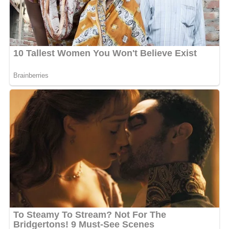
Lingkungan Hidup RI Hanifah Dwi Nirwana, Wakil Ketua
DPRD Provinsi Kalsel, H. Muhammad Alpiya Rahman,
Bupati Kotabaru H. Muhammad Rusli beserta Ketua TP
PKK Kabupaten Kotabaru Suci Anisa Rusli, Wakil Bupati
Kotabaru H. Syairi Mukhlis beserta Ketua Yayasan Jantung
Indonesia Kabupaten Kotabaru Siti Hadijah Syairi Mukhlis,
unsur Forum Koordinasi Pimpinan Daerah (Forkopimda)
Provinsi Kalsel dan Kabupaten Kotabaru, anggota DPRD
Kalsel Daerah Pemilihan II, para bupati dan wakil bupati
Kotabaru periode sebelumnya, para asisten dan kepala
perangkat daerah tingkat provinsi maupun kabupaten,
pimpinan instansi vertikal, perwakilan perusahaan dan
perbankan, tokoh agama, tokoh masyarakat, tokoh pemuda,
serta tamu undangan lainnya. [adv/adpim]
Views:
69
Bagikan ke
WhatsApp
0
Facebook
0