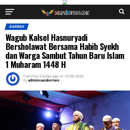
DAERAH
Wagub Kalsel Hasnuryadi
Bersholawat Bersama Habib Syekh
dan Warga Sambut Tahun Baru Islam
1 Muharam 1448 H
Published
2 bulan ago
on
15/06/2026
By
adminsuaraborneo