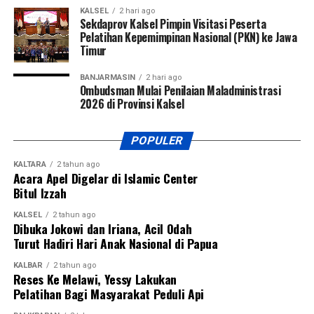
KALSEL
2 hari ago
Sekdaprov Kalsel Pimpin Visitasi Peserta
Pelatihan Kepemimpinan Nasional (PKN) ke Jawa
Timur
BANJARMASIN
2 hari ago
Ombudsman Mulai Penilaian Maladministrasi
2026 di Provinsi Kalsel
POPULER
KALTARA
2 tahun ago
Acara Apel Digelar di Islamic Center
Bitul Izzah
KALSEL
2 tahun ago
Dibuka Jokowi dan Iriana, Acil Odah
Turut Hadiri Hari Anak Nasional di Papua
KALBAR
2 tahun ago
Reses Ke Melawi, Yessy Lakukan
Pelatihan Bagi Masyarakat Peduli Api