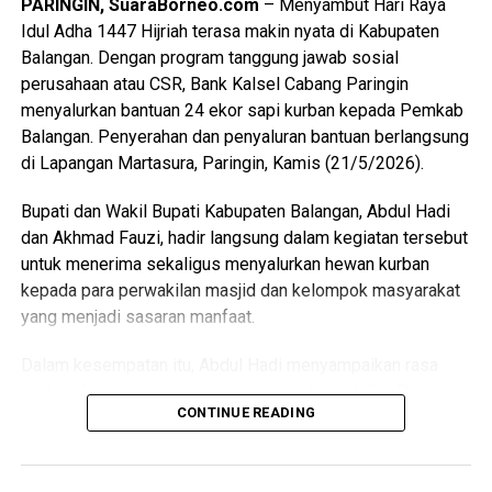
PARINGIN, SuaraBorneo.com
– Menyambut Hari Raya
Idul Adha 1447 Hijriah terasa makin nyata di Kabupaten
Pada usianya yang ke-76 ini, Kabupaten Kotabaru
Balangan. Dengan program tanggung jawab sosial
mengusung tema besar “Banua Rakat, Kotabaru Hebat”.
perusahaan atau CSR, Bank Kalsel Cabang Paringin
Tema ini merefleksikan bahwa segala kemajuan, prestasi,
menyalurkan bantuan 24 ekor sapi kurban kepada Pemkab
dan pembangunan yang dirasakan oleh Kotabaru saat ini
Balangan. Penyerahan dan penyaluran bantuan berlangsung
lahir dari fondasi kebersamaan, persatuan, serta semangat
di Lapangan Martasura, Paringin, Kamis (21/5/2026).
gotong royong yang kuat dari seluruh lapisan masyarakat
Bumi Sa-ijaan.
Bupati dan Wakil Bupati Kabupaten Balangan, Abdul Hadi
dan Akhmad Fauzi, hadir langsung dalam kegiatan tersebut
Dalam sambutannya, Wagub Hasnuryadi menyampaikan
untuk menerima sekaligus menyalurkan hewan kurban
salam dan ucapan selamat dari Gubernur Kalsel H. Muhidin
kepada para perwakilan masjid dan kelompok masyarakat
kepada seluruh masyarakat Kotabaru.
yang menjadi sasaran manfaat.
“Atas nama Pemerintah Provinsi Kalsel, kami
Dalam kesempatan itu, Abdul Hadi menyampaikan rasa
mengucapkan selamat Hari Jadi ke-76 Kabupaten
syukur dan apresiasi yang tinggi atas kepedulian Bank
Kotabaru. Semoga di usia yang semakin matang ini, Bumi
CONTINUE READING
Kalsel. Menurutnya, langkah ini merupakan wujud nyata
Saijaan terus tumbuh menjadi banua yang rakat, sejahtera,
sinergi yang baik antara dunia usaha dan Pemerintah
dan hebat sebagaimana tema peringatan tahun ini, Banua
Daerah dalam mendukung kegiatan sosial-keagamaan
Rakat, Kotabaru Hebat,” ujarnya.