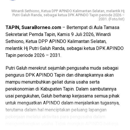
meminta penjelasan secara transparan dari pihak PLN UBP
Asam Asam terkait kendala yang terjadi di pembangkit,
Winardi Sethiono, Ketua DPP APINDO Kalimantan Selatan, melantik Hj
Putri Galuh Randa, sebagai ketua DPK APINDO Tapin periode 2026 –
sekaligus kepastian waktu kapan layanan ini dapat kembali
2031. (Foto/Ist)
normal,” tegas Hadi Rahman.
TAPIN, SuaraBorneo.com
– Bertempat di Aula Tamasa
Sekretariat Pemda Tapin, Kamis 9 Juli 2026, Winardi
Menanggapi hal tersebut, Senior Manager PLN Indonesia
Sethiono, Ketua DPP APINDO Kalimantan Selatan,
Power UBP Asam Asam, Fajar Pamujianto, menyampaikan
melantik Hj Putri Galuh Randa, sebagai ketua DPK APINDO
terima kasih atas kunjungan pengawasan dari Ombudsman
Tapin periode 2026 – 2031.
dan memberikan penjelasan komprehensif mengenai
kondisi sistem kelistrikan saat ini. Fajar memaparkan
Putri Galuh merekrut sejumlah pengusaha muda sebagai
bahwa pemadaman terpaksa dilakukan karena sistem
pengurus DPK APINDO Tapin dan diharapkannya akan
kelistrikan sedang mengalami defisit pasokan. Hal ini
mampu menumbuhkan geliat dunia usaha serta
disebabkan oleh adanya gangguan teknis yang tidak
perekonomian di Kabupaten Tapin. Dalam sambutannya
terduga pada salah satu unit pembangkit, bersamaan
usai pengukuhan, Galuh berharap kerjasama semua pihak
dengan jadwal pemeliharaan (_maintenance_) rutin unit lain
untuk menguatkan APINDO dalam menjalankan tugasnya,
yang harus dilakukan demi mencegah kerusakan sistem
terutama dalam hal menciptakan peluang lapangan
yang lebih fatal di masa depan.
pekerjaan melalui aktivitas para pengusaha dalam
mengembangkan usaha. Tidak mungkin APINDO bekerja
“Kami memohon maaf atas ketidaknyamanan yang dialami