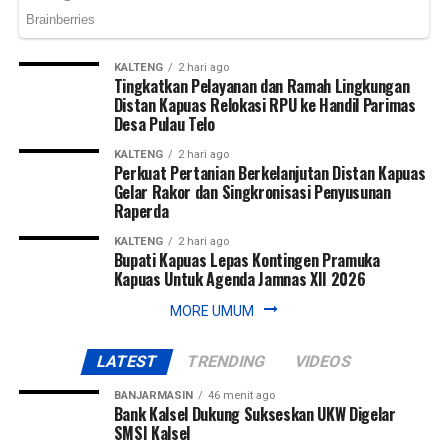
Messenger
0
Twitter/X
0
KALTENG
2 hari ago
Tingkatkan Pelayanan dan Ramah Lingkungan
Distan Kapuas Relokasi RPU ke Handil Parimas
Desa Pulau Telo
KALTENG
2 hari ago
Perkuat Pertanian Berkelanjutan Distan Kapuas
Gelar Rakor dan Singkronisasi Penyusunan
Raperda
KALTENG
2 hari ago
Bupati Kapuas Lepas Kontingen Pramuka
Kapuas Untuk Agenda Jamnas XII 2026
MORE UMUM
LATEST
TRENDING
VIDEOS
BANJARMASIN
46 menit ago
Bank Kalsel Dukung Sukseskan UKW Digelar
SMSI Kalsel