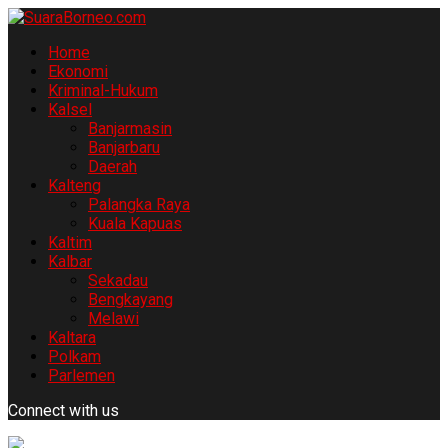
Home
Ekonomi
Kriminal-Hukum
Kalsel
Banjarmasin
Banjarbaru
Daerah
Kalteng
Palangka Raya
Kuala Kapuas
Kaltim
Kalbar
Sekadau
Bengkayang
Melawi
Kaltara
Polkam
Parlemen
Connect with us