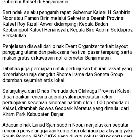
Gubernur Kalsel di Banjarmasin.
Bertindak selaku pengarah rapat, Gubernur Kalsel H. Sahbirin
Noor atau Paman Birin melalui Sekretaris Daerah Provinsi
Kalsel Roy Rizali Anwar didampingi Kepala Badan
Kesbangpol Kalsel Heriansyah, Kepala Biro Adpim Setdaprov,
Berkatullah.
Penjelasan diawali dari pihak Event Organizer terkait layout
panggung utama dan pelaksana festival pasar terapung serta
makan gratis di kawasan nol kilometer Banjarmasin.
Dibahas juga persiapan untuk pertunjukan hiburan rakyat yang
dimeriahkan raja dangdut Rhoma Irama dan Soneta Group
ditambah sejumlah artis lokal.
Selanjutnya dari Dinas Pemuda dan Olahraga Provinsi Kalsel,
disampaikan rencana agenda yakni pencatatan rekor
pertunjukan kesenian sinoman hadrah oleh 1.000 pemuda di
Kalsel, ditambah Gowes Geopark Meratus yang dimulai dari
Kiram Park Kabupaten Banjar.
Adapun pihak Lanud Sjamsuddin Noor, menjelaskan seputar
rencana penyelanggaraan kompetisi olahraga paralayang yakni
South Borneo IPAC CAT-2 yang diikuti sekitar 80 peserta dari