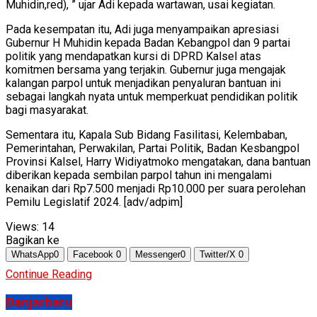
Muhidin,red), ” ujar Adi kepada wartawan, usai kegiatan.
Pada kesempatan itu, Adi juga menyampaikan apresiasi
Gubernur H Muhidin kepada Badan Kebangpol dan 9 partai
politik yang mendapatkan kursi di DPRD Kalsel atas
komitmen bersama yang terjakin. Gubernur juga mengajak
kalangan parpol untuk menjadikan penyaluran bantuan ini
sebagai langkah nyata untuk memperkuat pendidikan politik
bagi masyarakat.
Sementara itu, Kapala Sub Bidang Fasilitasi, Kelembaban,
Pemerintahan, Perwakilan, Partai Politik, Badan Kesbangpol
Provinsi Kalsel, Harry Widiyatmoko mengatakan, dana bantuan
diberikan kepada sembilan parpol tahun ini mengalami
kenaikan dari Rp7.500 menjadi Rp10.000 per suara perolehan
Pemilu Legislatif 2024. [adv/adpim]
Views:
14
Bagikan ke
WhatsApp
0
Facebook
0
Messenger
0
Twitter/X
0
Continue Reading
Banjarbaru