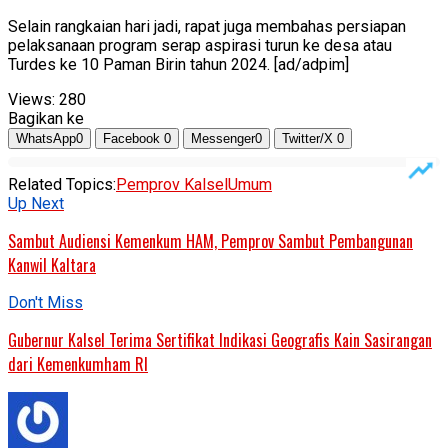
Selain rangkaian hari jadi, rapat juga membahas persiapan
pelaksanaan program serap aspirasi turun ke desa atau
Turdes ke 10 Paman Birin tahun 2024. [ad/adpim]
Views:
280
Bagikan ke
WhatsApp
0
Facebook
0
Messenger
0
Twitter/X
0
Related Topics:
Pemprov Kalsel
Umum
Up Next
Sambut Audiensi Kemenkum HAM, Pemprov Sambut Pembangunan
Kanwil Kaltara
Don't Miss
Gubernur Kalsel Terima Sertifikat Indikasi Geografis Kain Sasirangan
dari Kemenkumham RI