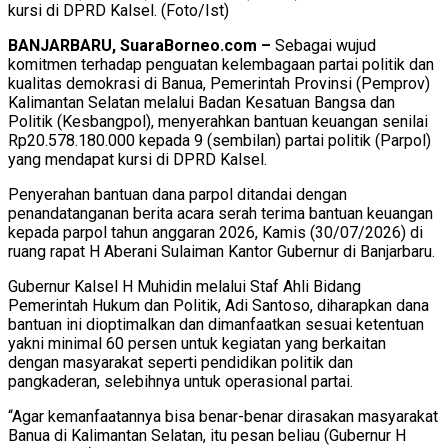
kursi di DPRD Kalsel. (Foto/Ist)
BANJARBARU, SuaraBorneo.com –
Sebagai wujud
komitmen terhadap penguatan kelembagaan partai politik dan
kualitas demokrasi di Banua, Pemerintah Provinsi (Pemprov)
Kalimantan Selatan melalui Badan Kesatuan Bangsa dan
Politik (Kesbangpol), menyerahkan bantuan keuangan senilai
Rp20.578.180.000 kepada 9 (sembilan) partai politik (Parpol)
yang mendapat kursi di DPRD Kalsel.
Penyerahan bantuan dana parpol ditandai dengan
penandatanganan berita acara serah terima bantuan keuangan
kepada parpol tahun anggaran 2026, Kamis (30/07/2026) di
ruang rapat H Aberani Sulaiman Kantor Gubernur di Banjarbaru.
Gubernur Kalsel H Muhidin melalui Staf Ahli Bidang
Pemerintah Hukum dan Politik, Adi Santoso, diharapkan dana
bantuan ini dioptimalkan dan dimanfaatkan sesuai ketentuan
yakni minimal 60 persen untuk kegiatan yang berkaitan
dengan masyarakat seperti pendidikan politik dan
pangkaderan, selebihnya untuk operasional partai.
“Agar kemanfaatannya bisa benar-benar dirasakan masyarakat
Banua di Kalimantan Selatan, itu pesan beliau (Gubernur H