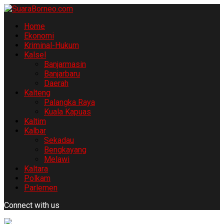
Home
Ekonomi
Kriminal-Hukum
Kalsel
Banjarmasin
Banjarbaru
Daerah
Kalteng
Palangka Raya
Kuala Kapuas
Kaltim
Kalbar
Sekadau
Bengkayang
Melawi
Kaltara
Polkam
Parlemen
Connect with us