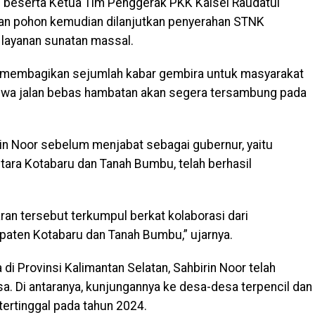
 beserta Ketua Tim Penggerak PKK Kalsel Raudatul
n pohon kemudian dilanjutkan penyerahan STNK
layanan sunatan massal.
t membagikan sejumlah kabar gembira untuk masyarakat
bahwa jalan bebas hambatan akan segera tersambung pada
birin Noor sebelum menjabat sebagai gubernur, yaitu
ra Kotabaru dan Tanah Bumbu, telah berhasil
ran tersebut terkumpul berkat kolaborasi dari
upaten Kotabaru dan Tanah Bumbu,” ujarnya.
 Provinsi Kalimantan Selatan, Sahbirin Noor telah
a. Di antaranya, kunjungannya ke desa-desa terpencil dan
tertinggal pada tahun 2024.