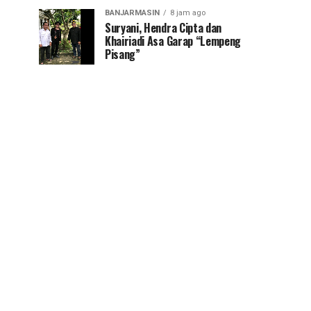
BANJARMASIN
8 jam ago
Suryani, Hendra Cipta dan
Khairiadi Asa Garap “Lempeng
Pisang”