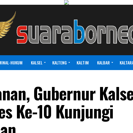
MINAL-HUKUM
KALSEL
KALTENG
KALTIM
KALBAR
KALTAR
anan, Gubernur Kalse
s Ke-10 Kunjungi
tan