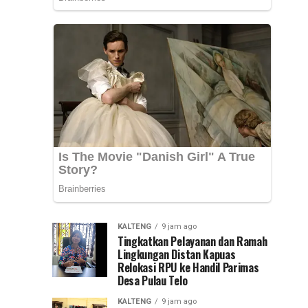
Provinsi
Kepemimpinan
Kalsel,
Muhammad
Nasional
Syarifuddin
mendampingi
(PKN)
para
peserta
ke
Pelatihan
Kepemimpinan...
Jawa
Timur
KALTENG
9 jam ago
Tingkatkan Pelayanan dan Ramah
Lingkungan Distan Kapuas
Relokasi RPU ke Handil Parimas
Desa Pulau Telo
KALTENG
9 jam ago