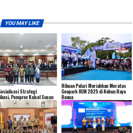
YOU MAY LIKE
Ribuan Pelari Meriahkan Meratus
Geopark RUN 2025 di Kebun Raya
Sosialisasi Strategi
Banua
kasi, Pemprov Kalsel Susun
n Komunikasi Publik Terarah