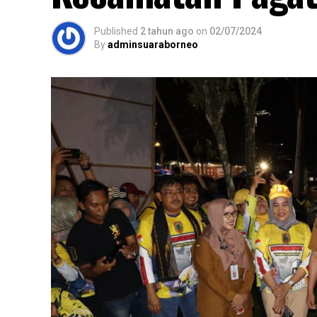
Published
2 tahun ago
on
02/07/2024
By
adminsuaraborneo