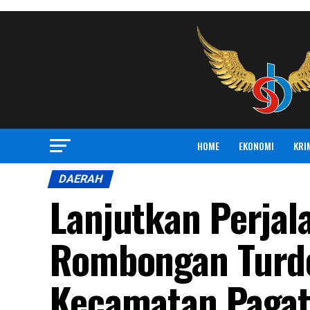
HOME
EKONOMI
KRI
DAERAH
Lanjutkan Perjal
Rombongan Turde
Kecamatan Paga