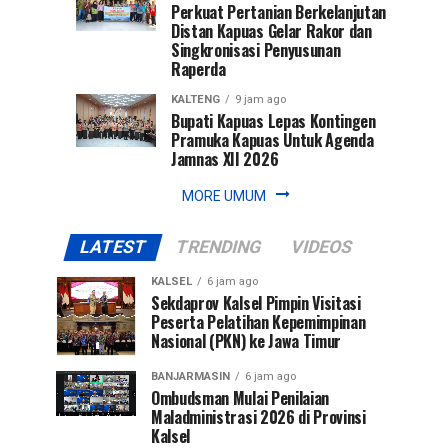
Perkuat Pertanian Berkelanjutan
Distan Kapuas Gelar Rakor dan
Singkronisasi Penyusunan
Raperda
KALTENG
9 jam ago
Bupati Kapuas Lepas Kontingen
Pramuka Kapuas Untuk Agenda
Jamnas XII 2026
MORE UMUM
LATEST
TRENDING
VIDEOS
KALSEL
6 jam ago
Sekdaprov Kalsel Pimpin Visitasi
Peserta Pelatihan Kepemimpinan
Nasional (PKN) ke Jawa Timur
BANJARMASIN
6 jam ago
Ombudsman Mulai Penilaian
Maladministrasi 2026 di Provinsi
Kalsel