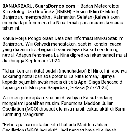
BANJARBARU, SuaraBorneo.com
– Badan Meteorologi
Klimatologi dan Geofisika (BMKG) Stasiun Iklim (Staklim)
Banjarbaru memprediksi, Kalimantan Selatan (Kalsel) akan
menghadapi fenomena La Nina lemah pada musim kemarau
tahun ini.
Ketua Pokja Pengelolaan Data dan Informasi BMKG Staklim
Banjarbaru, Wiji Cahyadi mengatakan, saat ini kondisi cuaca
yang dialami di sebagian besar wilayah Kalsel cenderung
netral. Adapun fenomena La Nina diprediksi akan terjadi mulai
Juli hingga September 2024.
“Tahun kemarin (kita) sudah (menghadapi) El Nino. Ini fasenya
sekarang netral dan ada potensi La Nina lemah,” ujarnya
kepada sejumlah awak media di sela Apel Siaga Bencana di
Lapangan dr. Murdjani Banjarbaru, Selasa (2/7/2024).
Wiji mengungkapkan, saat ini di wilayah Kalsel sedang
mengalami peralihan musim. Fenomena Madden Julian
Oscillation (MGO) disebut olehnya masih cukup aktif di Bumi
Lambung Mangkurat.
“Beberapa hari ini kalau kita lihat ada Madden Julian
Oscillation (MGO) lagi aktif. Jadi pengaruhnya di wilayah