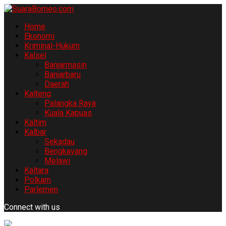
Home
Ekonomi
Kriminal-Hukum
Kalsel
Banjarmasin
Banjarbaru
Daerah
Kalteng
Palangka Raya
Kuala Kapuas
Kaltim
Kalbar
Sekadau
Bengkayang
Melawi
Kaltara
Polkam
Parlemen
Connect with us