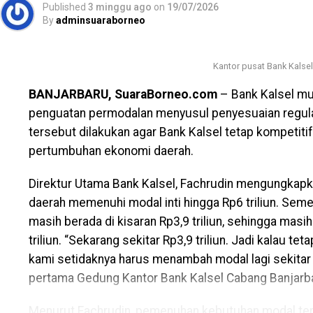
Published
3 minggu ago
on
19/07/2026
Gubernur H. Muhidin, harapan-harapan perubahan da
By
adminsuaraborneo
lebih baik, yang kesemua isinya diperoleh dari Peru
Kalimantan Selatan yang kemudian dirumuskan kemba
Kantor pusat Bank Kalse
Kalimantan Selatan.
BANJARBARU, SuaraBorneo.com
– Bank Kalsel mu
Penampilan parade KidsTake Over- Satu Hari Saya Me
penguatan permodalan menyusul penyesuaian regula
Program partisipatif yang memberikan kesempatan
tersebut dilakukan agar Bank Kalsel tetap kompeti
pengalaman menjalankan profesi atau jabatan terten
pertumbuhan ekonomi daerah.
acara sekaligus rasa haru di Tengah para undangan y
perwakilan anak, Aisyah Kayla Azzahra yang juga me
Direktur Utama Bank Kalsel, Fachrudin mengungka
Ketua TP PKK Kalsel Hj. Fathul Jannah membacaka p
daerah memenuhi modal inti hingga Rp6 triliun. Sement
masih berada di kisaran Rp3,9 triliun, sehingga ma
”Lihat deh, kami keren bangen kan pakai baju ini?,”
triliun. “Sekarang sekitar Rp3,9 triliun. Jadi kalau tet
hari itu, didampingi anak-anak lain yang menggunaka
kami setidaknya harus menambah modal lagi sekitar Rp
menjadi dokter, poliisi, guru, penyanyi, penyiar dan be
pertama Gedung Kantor Bank Kalsel Cabang Banjarb
“Ayo sayangi kami, lindungi kami dan temani kami raih 
Menurut Fachrudin, pemenuhan kebutuhan modal ters