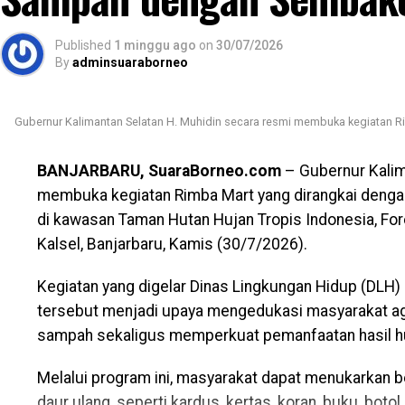
Sementara itu, Kapala Sub Bidang Fasilitasi, Kelemba
Politik, Badan Kesbangpol Provinsi Kalsel, Harry W
Published
1 minggu ago
on
30/07/2026
By
adminsuaraborneo
diberikan kepada sembilan parpol tahun ini mengala
per suara perolehan Pemilu Legislatif 2024. [adv/ad
Gubernur Kalimantan Selatan H. Muhidin secara resmi membuka kegiatan 
Views:
15
Bagikan ke
WhatsApp
0
Facebook
0
Messenger
0
Twitter/X
BANJARBARU, SuaraBorneo.com
– Gubernur Kalim
membuka kegiatan Rimba Mart yang dirangkai den
di kawasan Taman Hutan Hujan Tropis Indonesia, Fo
Kalsel, Banjarbaru, Kamis (30/7/2026).
Kegiatan yang digelar Dinas Lingkungan Hidup (DLH)
tersebut menjadi upaya mengedukasi masyarakat aga
sampah sekaligus memperkuat pemanfaatan hasil hut
Melalui program ini, masyarakat dapat menukarkan b
daur ulang, seperti kardus, kertas, koran, buku, botol 