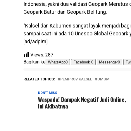
Indonesia, yakni dua validasi Geopark Meratus
Geopark Batur dan Geopark Belitung.
“Kalsel dan Kabumen sangat layak menjadi bagi
sampai saat ini ada 10 Unesco Global Geopark y
[ad/adpim]
Views:
287
Bagikan ke
WhatsApp
0
Facebook
0
Messenger
0
Twi
RELATED TOPICS:
PEMPROV KALSEL
UMUM
DON'T MISS
Waspada! Dampak Negatif Judi Online,
Ini Akibatnya