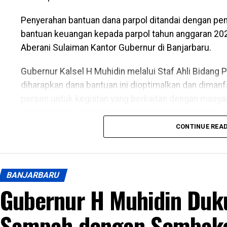
Penyerahan bantuan dana parpol ditandai dengan pen
bantuan keuangan kepada parpol tahun anggaran 202
Aberani Sulaiman Kantor Gubernur di Banjarbaru.
Gubernur Kalsel H Muhidin melalui Staf Ahli Bidang 
diharapkan dana bantuan ini dioptimalkan dan dimanf
persen untuk kegiatan yang berkaitan dengan masyara
pangkaderan, selebihnya untuk operasional partai.
CONTINUE REA
“Agar kemanfaatannya bisa benar-benar dirasakan ma
pesan beliau (Gubernur H Muhidin,red), ” ujar Adi ke
Pada kesempatan itu, Adi juga menyampaikan apres
BANJARBARU
Gubernur H Muhidin Duk
Kebangpol dan 9 partai politik yang mendapatkan ku
yang terjakin. Gubernur juga mengajak kalangan parp
Sampah dengan Sembak
sebagai langkah nyata untuk memperkuat pendidikan 