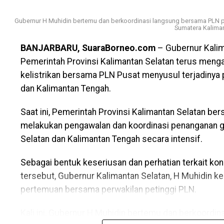
tanaman produktif yang dapat memberikan manfaat e
Gubernur H Muhidin bertemu dan berkoordinasi langsung bersama PLN pus
“Hutan harus memberi manfaat bagi masyarakat melal
Sumatera Kaliman
manggis, rambutan, langsat, dan lainnya.”ujarnya.
BANJARBARU, SuaraBorneo.com
– Gubernur Kalim
Selain itu, Gubernur H. Muhidin menilai potensi jutaa
Pemerintah Provinsi Kalimantan Selatan terus meng
dioptimalkan, termasuk melalui pengembangan carb
kelistrikan bersama PLN Pusat menyusul terjadinya 
daerah.
dan Kalimantan Tengah.
“Potensi carbon credit harus dikelola agar memberi
Saat ini, Pemerintah Provinsi Kalimantan Selatan be
masyarakat.”tuturnya.
melakukan pengawalan dan koordinasi penanganan ga
Selatan dan Kalimantan Tengah secara intensif.
Mengakhiri sambutannya, Gubernur H. Muhidin meng
dalam menjaga lingkungan demi mewujudkan Kalimant
Sebagai bentuk keseriusan dan perhatian terkait kondi
sejahtera.
tersebut, Gubernur Kalimantan Selatan, H Muhidin 
pertemuan bersama perwakilan petinggi PLN.
“Mari bersama-sama mendukung pelestarian lingkun
maju, bersih, dan masyarakatnya sejahtera.”pungkas
Kali ini, Gubernur H Muhidin bertemu dan berkoordi