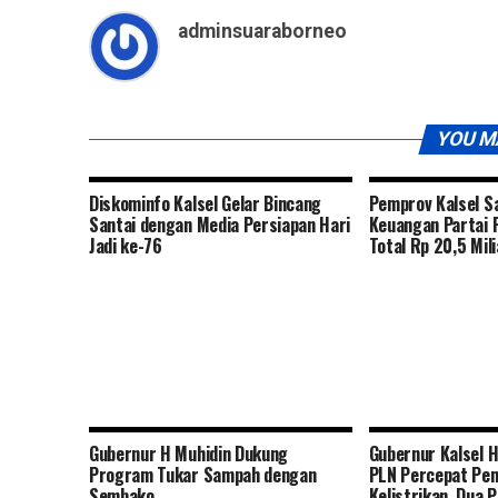
adminsuaraborneo
YOU M
Diskominfo Kalsel Gelar Bincang
Pemprov Kalsel S
Santai dengan Media Persiapan Hari
Keuangan Partai P
Jadi ke-76
Total Rp 20,5 Mili
Gubernur H Muhidin Dukung
Gubernur Kalsel H
Program Tukar Sampah dengan
PLN Percepat Pem
Sembako
Kelistrikan, Dua