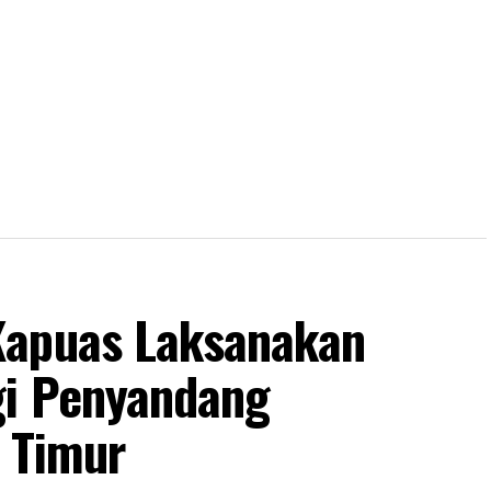
Kapuas Laksanakan
gi Penyandang
s Timur