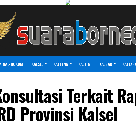
MINAL-HUKUM
KALSEL
KALTENG
KALTIM
KALBAR
KALTAR
onsultasi Terkait R
D Provinsi Kalsel