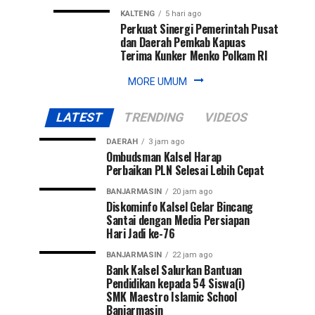
KALTENG
5 hari ago
Perkuat Sinergi Pemerintah Pusat
dan Daerah Pemkab Kapuas
Terima Kunker Menko Polkam RI
MORE UMUM
LATEST
TRENDING
VIDEOS
DAERAH
3 jam ago
Ombudsman Kalsel Harap
Perbaikan PLN Selesai Lebih Cepat
BANJARMASIN
20 jam ago
Diskominfo Kalsel Gelar Bincang
Santai dengan Media Persiapan
Hari Jadi ke-76
BANJARMASIN
22 jam ago
Bank Kalsel Salurkan Bantuan
Pendidikan kepada 54 Siswa(i)
SMK Maestro Islamic School
Banjarmasin