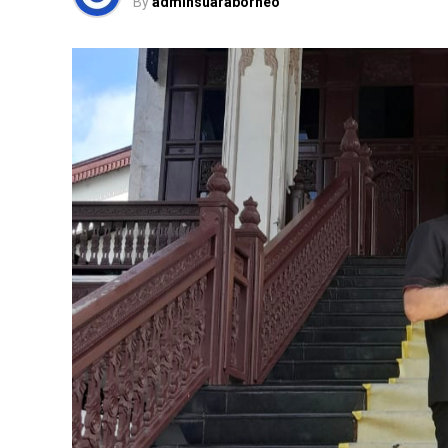
By
adminsuaraborneo