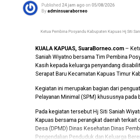
Published
24 jam ago
on
05/08/2026
By
adminsuaraborneo
Ketua Pembina Posyandu Kabupaten Kapuas Hj Siti Sani
KUALA KAPUAS, SuaraBorneo.com
– Ket
Saniah Wiyatno bersama Tim Pembina Pos
Kasih kepada keluarga penyandang disabilit
Serapat Baru Kecamatan Kapuas Timur Kab
Kegiatan ini merupakan bagian dari pengu
Pelayanan Minimal (SPM) khususnya pada b
Pada kegiatan tersebut Hj Siti Saniah Wi
Kapuas bersama perangkat daerah terkait 
Desa (DPMD) Dinas Kesehatan Dinas Pemb
Pengendalian Penduduk dan Keluarga Bere