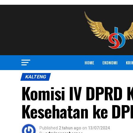
HOME
EKONOMI
KRI
KALTENG
Komisi IV DPRD K
Kesehatan ke DPR
Published
2 tahun ago
on
13/07/2024