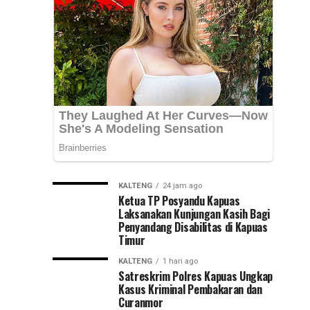
Selesai
pemadaman
listrik
Lebih
bergilir
di
Cepat
sejumlah
wilayah
Kalimantan
Selatan,
Hadi
Rahman,...
KALTENG
24 jam ago
Ketua TP Posyandu Kapuas
Laksanakan Kunjungan Kasih Bagi
Penyandang Disabilitas di Kapuas
Timur
KALTENG
1 hari ago
Satreskrim Polres Kapuas Ungkap
Kasus Kriminal Pembakaran dan
Curanmor