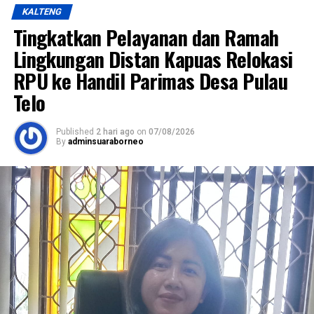
KALTENG
Tingkatkan Pelayanan dan Ramah
Lingkungan Distan Kapuas Relokasi
RPU ke Handil Parimas Desa Pulau
Telo
Published
2 hari ago
on
07/08/2026
By
adminsuaraborneo