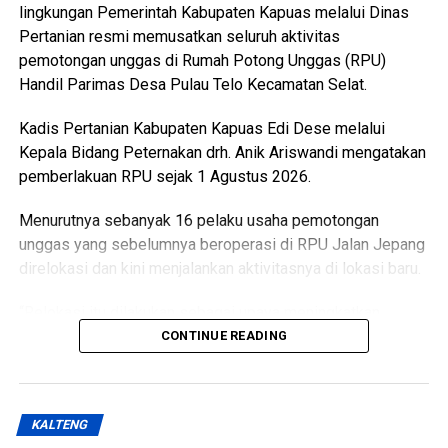
lingkungan Pemerintah Kabupaten Kapuas melalui Dinas
Pertanian resmi memusatkan seluruh aktivitas
pemotongan unggas di Rumah Potong Unggas (RPU)
Handil Parimas Desa Pulau Telo Kecamatan Selat.
Kadis Pertanian Kabupaten Kapuas Edi Dese melalui
Kepala Bidang Peternakan drh. Anik Ariswandi mengatakan
pemberlakuan RPU sejak 1 Agustus 2026.
Menurutnya sebanyak 16 pelaku usaha pemotongan
unggas yang sebelumnya beroperasi di RPU Jalan Jepang
direlokasi dan kini menjalankan aktivitasnya di lokasi baru.
“Relokasi itu dilakukan sebagai upaya meningkatkan
kualitas pelayanan sekaligus menghadirkan fasilitas
CONTINUE READING
pemotongan unggas yang lebih higienis aman dan ramah
lingkungan,” katanya Kamis (6/8/2026).
KALTENG
Ia menjelaskan terkait kondisi RPU lama sudah tidak lagi