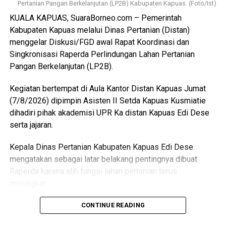
Pertanian Pangan Berkelanjutan (LP2B) Kabupaten Kapuas. (Foto/Ist)
“Pemerintah Kabupaten Kapuas berharap proses
KUALA KAPUAS, SuaraBorneo.com – Pemerintah
pemotongan unggas dapat berlangsung lebih tertata
Kabupaten Kapuas melalui Dinas Pertanian (Distan)
memenuhi standar kesehatan masyarakat serta
menggelar Diskusi/FGD awal Rapat Koordinasi dan
menghasilkan produk unggas yang lebih bersih serta aman
Singkronisasi Raperda Perlindungan Lahan Pertanian
dikonsumsi,” ujarnya. (Ujg/SB)
Pangan Berkelanjutan (LP2B).
Views:
15
Kegiatan bertempat di Aula Kantor Distan Kapuas Jumat
Bagikan ke
(7/8/2026) dipimpin Asisten II Setda Kapuas Kusmiatie
dihadiri pihak akademisi UPR Ka distan Kapuas Edi Dese
WhatsApp
0
Facebook
0
serta jajaran.
Kepala Dinas Pertanian Kabupaten Kapuas Edi Dese
Messenger
0
Twitter/X
0
mengatakan sebagai latar belakang pentingnya dibuat
Raperda karena alih fungsi lahan pertanian terus
meningkat.
“Penyusunan Raperda sebagai dasar perlindungan lahan
CONTINUE READING
pertanian,” katanya.