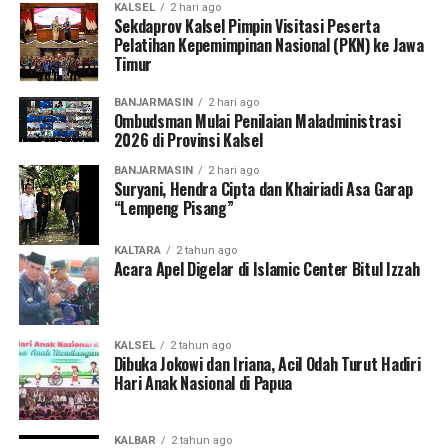
KALSEL
2 hari ago
Sekdaprov Kalsel Pimpin Visitasi Peserta
Pelatihan Kepemimpinan Nasional (PKN) ke Jawa
Timur
BANJARMASIN
2 hari ago
Ombudsman Mulai Penilaian Maladministrasi
2026 di Provinsi Kalsel
BANJARMASIN
2 hari ago
Suryani, Hendra Cipta dan Khairiadi Asa Garap
“Lempeng Pisang”
KALTARA
2 tahun ago
Acara Apel Digelar di Islamic Center Bitul Izzah
KALSEL
2 tahun ago
Dibuka Jokowi dan Iriana, Acil Odah Turut Hadiri
Hari Anak Nasional di Papua
KALBAR
2 tahun ago