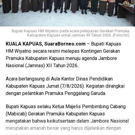
final LP2B data LCP2B menyempurnakan Raperda melalui
proses harmonisasi dan pembahasan DPRD,” ujarnya.
(Ujg/SB)
Bupati Kapuas HM Wiyatno pada acara pelepasan Gerakan Pramuka
Views:
13
Kabupaten Kapuas untuk Jamnas XII Tahun 2026. (Foto/Ist)
Bagikan ke
KUALA KAPUAS, SuaraBorneo.com
– Bupati Kapuas
HM Wiyatno secara resmi melepas Kontingen Gerakan
Pramuka Kabupaten Kapuas menuju agenda Jambore
WhatsApp
0
Facebook
0
Nasional (Jamnas) XII Tahun 2026.
Messenger
0
Twitter/X
0
Acara berlangsung di Aula Kantor Dinas Pendidikan
Kabupaten Kapuas Jumat (7/8/2026). Kegiatan dirangkai
dengan pelantikan Pramuka Penggalang Garuda.
Bupati Kapuas selaku Ketua Majelis Pembimbing Cabang
(Mabicab) Gerakan Pramuka Kabupaten Kapuas
mengatakan bahwa keikutsertaan dalam Jambore Nasional
merupakan amanah besar yang harus dijalankan dengan