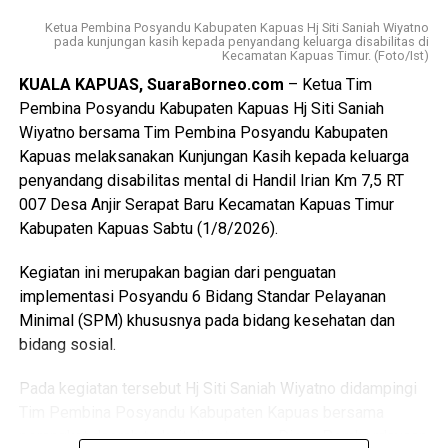
Pancasila sebagai dasar kehidupan berbangsa dan
Ketua Pembina Posyandu Kabupaten Kapuas Hj Siti Saniah Wiyatno
bernegara.
pada kunjungan kasih kepada penyandang keluarga disabilitas di
Kecamatan Kapuas Timur. (Foto/Ist)
$Paskibraka merupakan wadah pembentukan karakter
KUALA KAPUAS, SuaraBorneo.com
– Ketua Tim
generasi muda yang berlandaskan nilai-nilai Pancasila
Pembina Posyandu Kabupaten Kapuas Hj Siti Saniah
cinta tanah air disiplin tanggung jawab kepemimpinan, dan
Wiyatno bersama Tim Pembina Posyandu Kabupaten
semangat gotong royong,” ujarnya.
Kapuas melaksanakan Kunjungan Kasih kepada keluarga
penyandang disabilitas mental di Handil Irian Km 7,5 RT
Kepala Badan Kesbangpol Kabupaten Kapuas Yunabut
007 Desa Anjir Serapat Baru Kecamatan Kapuas Timur
menyampaikan kegiatan tersebut merupakan tindak lanjut
Kabupaten Kapuas Sabtu (1/8/2026).
Keputusan Kepala Badan Pembinaan Ideologi Pancasila
(BPIP) Nomor 50 Tahun 2024 tentang Tata Cara
Kegiatan ini merupakan bagian dari penguatan
Pengangkatan Pertama Kali Pelaksana Duta Pancasila
implementasi Posyandu 6 Bidang Standar Pelayanan
Paskibraka Indonesia Tingkat Provinsi dan
Minimal (SPM) khususnya pada bidang kesehatan dan
Kabupaten/Kota.
bidang sosial.
“Kegiatan ini juga mengacu pada Peraturan BPIP Nomor 3
Pada kegiatan tersebut Hj Siti Saniah Wiyatno didampingi
Tahun 2022 sebagaimana telah diubah dengan Peraturan
Tim Pembina Posyandu Kabupaten Kapuas bersama
BPIP Nomor 5 Tahun 2023 yang mengamanatkan bahwa
perangkat daerah terkait di antaranya Dinas Pemberdayaan