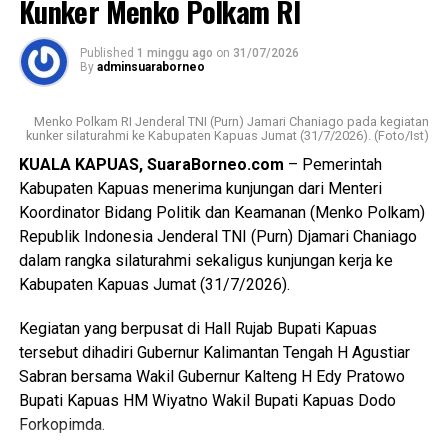
Kunker Menko Polkam RI
Kalimantan Tengah tertanggal 20 Juli 2026.
Messenger
0
Twitter/X
0
Published
1 minggu ago
on
31/07/2026
Berdasarkan hasil penyelidikan aksi nekat itu dipicu
By
adminsuaraborneo
pertengkaran antara tersangka dengan kekasihnya Rah
(26). Perselisihan keduanya telah berlangsung beberapa
Menko Polkam RI Jenderal TNI (Purn) Jamari Chaniago pada kegiatan
hari dan bahkan disertai ancaman akan membakar kamar
kunker silaturahmi ke Kabupaten Kapuas Jumat (31/7/2026). (Foto/Ist)
barak.
KUALA KAPUAS, SuaraBorneo.com
– Pemerintah
Kabupaten Kapuas menerima kunjungan dari Menteri
“Malam kejadian tersangka sempat datang ke lokasi dan
Koordinator Bidang Politik dan Keamanan (Menko Polkam)
berkumpul bersama para korban. Namun usai kembali dari
Republik Indonesia Jenderal TNI (Purn) Djamari Chaniago
menonton pertandingan final Piala Dunia ia kembali
dalam rangka silaturahmi sekaligus kunjungan kerja ke
mendatangi barak karena kembali terlibat cekcok dengan
Kabupaten Kapuas Jumat (31/7/2026).
korban,” katanya.
Kegiatan yang berpusat di Hall Rujab Bupati Kapuas
Nah saat pintu kamar dikunci dari dalam tersangka
tersebut dihadiri Gubernur Kalimantan Tengah H Agustiar
menggedor hingga mendobrak pintu kemudian masuk
Sabran bersama Wakil Gubernur Kalteng H Edy Pratowo
sambil merusak sejumlah barang dan melanjutkan
Bupati Kapuas HM Wiyatno Wakil Bupati Kapuas Dodo
pertengkaran.
Forkopimda.