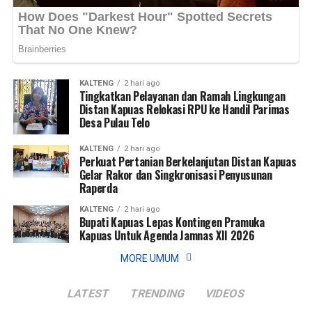
Views:
Views:
27
37
Bagikan ke
Bagikan ke
WhatsApp
WhatsApp
0
0
Facebook
Facebook
0
0
KALTENG
2 hari ago
Tingkatkan Pelayanan dan Ramah Lingkungan
Messenger
Messenger
0
0
Twitter/X
Twitter/X
0
0
Distan Kapuas Relokasi RPU ke Handil Parimas
Desa Pulau Telo
KALTENG
2 hari ago
Perkuat Pertanian Berkelanjutan Distan Kapuas
Gelar Rakor dan Singkronisasi Penyusunan
Raperda
KALTENG
2 hari ago
Bupati Kapuas Lepas Kontingen Pramuka
Kapuas Untuk Agenda Jamnas XII 2026
MORE UMUM
LATEST
TRENDING
VIDEOS