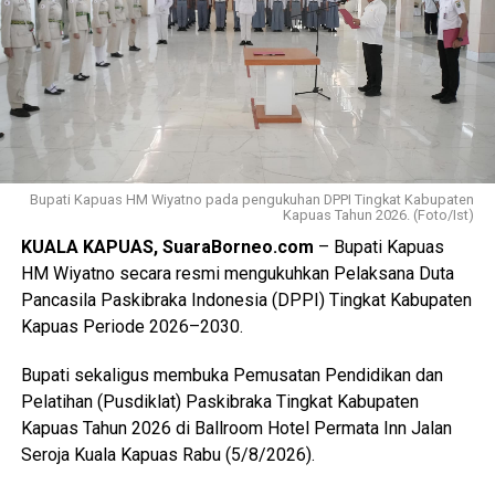
terdiri dari peserta, pembina, dan pendamping
diberangkatkan menuju Bumi Perkemahan dan Graha
Wisata (Buperta) Cibubur Jakarta, untuk mengikuti agenda
Jamnas pada 13–23 Agustus 2026.
“Mereka akan bergabung dengan Pramuka Penggalang se-
Indonesia menurut informasi juga hadir Pramuka se-Asia
Tenggara. Ini merupakan hal positif bagi perkembangan
Bupati Kapuas HM Wiyatno pada pengukuhan DPPI Tingkat Kabupaten
Kapuas Tahun 2026. (Foto/Ist)
anak-anak terutama duta Pramuka Kabupaten Kapuas,”
KUALA KAPUAS, SuaraBorneo.com
– Bupati Kapuas
ujarnya. (Ujg/SB)
HM Wiyatno secara resmi mengukuhkan Pelaksana Duta
Pancasila Paskibraka Indonesia (DPPI) Tingkat Kabupaten
Views:
14
Kapuas Periode 2026–2030.
Bagikan ke
Bupati sekaligus membuka Pemusatan Pendidikan dan
WhatsApp
0
Facebook
0
Pelatihan (Pusdiklat) Paskibraka Tingkat Kabupaten
Kapuas Tahun 2026 di Ballroom Hotel Permata Inn Jalan
Messenger
0
Twitter/X
0
Seroja Kuala Kapuas Rabu (5/8/2026).