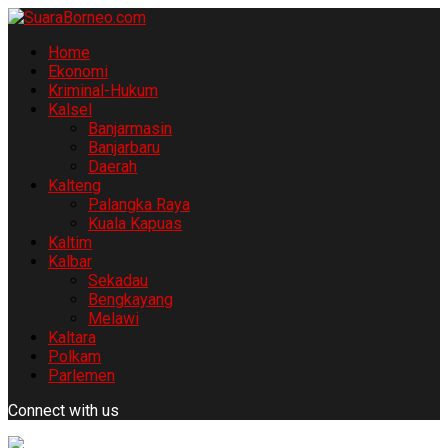
Home
Ekonomi
Kriminal-Hukum
Kalsel
Banjarmasin
Banjarbaru
Daerah
Kalteng
Palangka Raya
Kuala Kapuas
Kaltim
Kalbar
Sekadau
Bengkayang
Melawi
Kaltara
Polkam
Parlemen
Connect with us