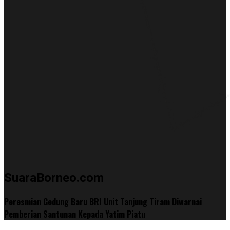
SuaraBorneo.com
Peresmian Gedung Baru BRI Unit Tanjung Tiram Diwarnai
Pemberian Santunan Kepada Yatim Piatu