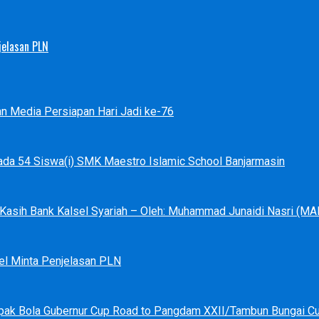
jelasan PLN
an Media Persiapan Hari Jadi ke-76
ada 54 Siswa(i) SMK Maestro Islamic School Banjarmasin
a Kasih Bank Kalsel Syariah – Oleh: Muhammad Junaidi Nasri (
el Minta Penjelasan PLN
pak Bola Gubernur Cup Road to Pangdam XXII/Tambun Bungai C