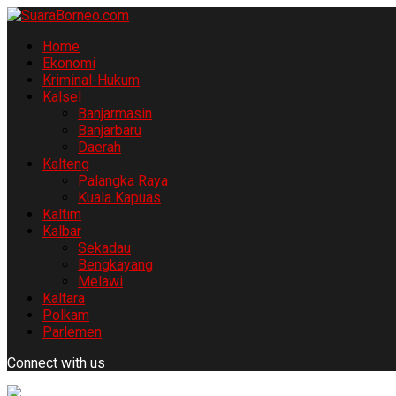
Home
Ekonomi
Kriminal-Hukum
Kalsel
Banjarmasin
Banjarbaru
Daerah
Kalteng
Palangka Raya
Kuala Kapuas
Kaltim
Kalbar
Sekadau
Bengkayang
Melawi
Kaltara
Polkam
Parlemen
Connect with us