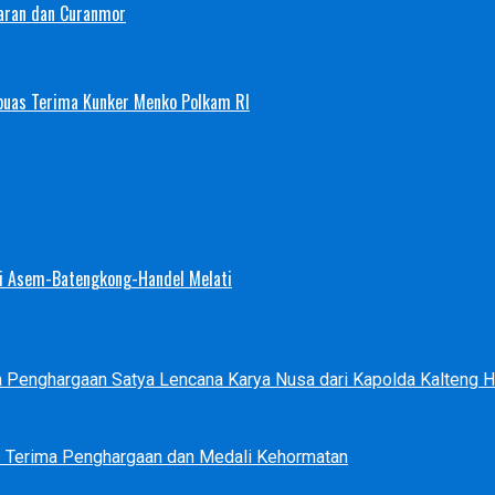
aran dan Curanmor
puas Terima Kunker Menko Polkam RI
Sei Asem-Batengkong-Handel Melati
ma Penghargaan Satya Lencana Karya Nusa dari Kapolda Kalteng
s Terima Penghargaan dan Medali Kehormatan