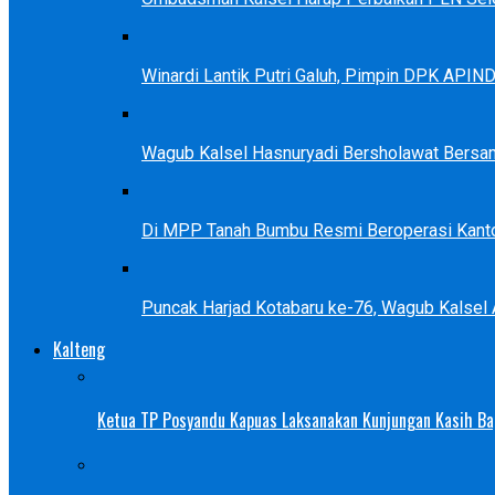
Winardi Lantik Putri Galuh, Pimpin DPK APIN
Wagub Kalsel Hasnuryadi Bersholawat Bersa
Di MPP Tanah Bumbu Resmi Beroperasi Kanto
Puncak Harjad Kotabaru ke-76, Wagub Kalsel
Kalteng
Ketua TP Posyandu Kapuas Laksanakan Kunjungan Kasih Bag