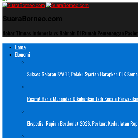
SuaraBorneo.com
Nobar Timnas Indonesia vs Bahrain Di Rumah Pemenangan Paslo
Home
Ekonomi
Sukses Gelaran SYAFIF, Pelaku Syariah Harapkan OJK Semak
Resmi! Haris Munandar Dikukuhkan Jadi Kepala Perwakilan
Ekspedisi Rupiah Berdaulat 2026, Perkuat Kedaulatan Rupi