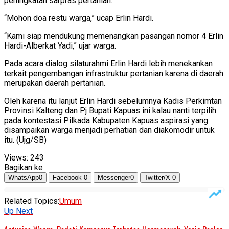
peningkatan sarpras pertanian.
“Mohon doa restu warga,” ucap Erlin Hardi.
“Kami siap mendukung memenangkan pasangan nomor 4 Erlin
Hardi-Alberkat Yadi,” ujar warga.
Pada acara dialog silaturahmi Erlin Hardi lebih menekankan
terkait pengembangan infrastruktur pertanian karena di daerah
merupakan daerah pertanian.
Oleh karena itu lanjut Erlin Hardi sebelumnya Kadis Perkimtan
Provinsi Kalteng dan Pj Bupati Kapuas ini kalau nanti terpilih
pada kontestasi Pilkada Kabupaten Kapuas aspirasi yang
disampaikan warga menjadi perhatian dan diakomodir untuk
itu. (Ujg/SB)
Views:
243
Bagikan ke
WhatsApp
0
Facebook
0
Messenger
0
Twitter/X
0
Related Topics:
Umum
Up Next