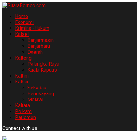
Home
Ekonomi
Kriminal-Hukum
Kalsel
Banjarmasin
Banjarbaru
Daerah
Kalteng
Palangka Raya
Kuala Kapuas
Kaltim
Kalbar
Sekadau
Bengkayang
Melawi
Kaltara
Polkam
Parlemen
Connect with us