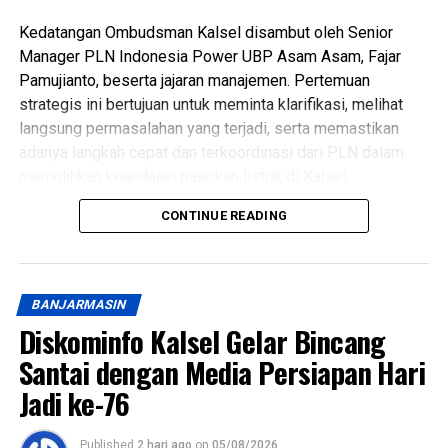
Kedatangan Ombudsman Kalsel disambut oleh Senior
Manager PLN Indonesia Power UBP Asam Asam, Fajar
Pamujianto, beserta jajaran manajemen. Pertemuan
strategis ini bertujuan untuk meminta klarifikasi, melihat
langsung permasalahan yang terjadi, serta memastikan
adanya langkah cepat dan terkoordinasi dari PLN dalam
memulihkan keandalan pasokan listrik di Kalsel.
CONTINUE READING
Hadi Rahman menyampaikan bahwa pemadaman listrik
bergilir telah berdampak signifikan terhadap berbagai
sektor, mulai dari aktivitas rumah tangga warga, pelayanan
publik pemerintah, hingga pelaku Usaha Mikro, Kecil, dan
BANJARMASIN
Menengah (UMKM) yang sangat bergantung pada
Diskominfo Kalsel Gelar Bincang
stabilitas pasokan listrik.
Santai dengan Media Persiapan Hari
“Kami menerima banyak aduan dari masyarakat yang
Jadi ke-76
merasa dirugikan dengan durasi dan frekuensi pemadaman
bergilir belakangan ini. Kehadiran kami disini adalah untuk
Published
2 hari ago
on
05/08/2026