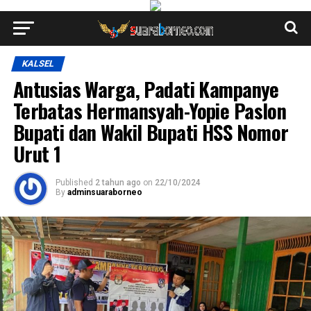
KALSEL
Antusias Warga, Padati Kampanye
Terbatas Hermansyah-Yopie Paslon
Bupati dan Wakil Bupati HSS Nomor
Urut 1
Published
2 tahun ago
on
22/10/2024
By
adminsuaraborneo