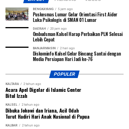
Menurut Pangdam, sebagai kodam yang baru berdiri
BENGKAYANG
5 jam ago
sekitar satu tahun, diperlukan wadah kompetisi yang
Puskesmas Lumar Gelar Orientasi First Aider
Luka Psikologis di SMAN 01 Lumar
mampu menjaring talenta-talenta muda terbaik.
DAERAH
20 jam ago
“Karena kita baru berdiri sekitar satu tahun dan memiliki
Ombudsman Kalsel Harap Perbaikan PLN Selesai
Lebih Cepat
dua wilayah, yaitu Kalimantan Tengah dan Kalimantan
Selatan. Oleh karena itu, kami menggelar turnamen sepak
BANJARMASIN
2 hari ago
Diskominfo Kalsel Gelar Bincang Santai dengan
bola ini untuk mencari bibit-bibit anak muda dari kedua
Media Persiapan Hari Jadi ke-76
provinsi tersebut,” ujar Pangdam Zainal Arifin.
Pangdam menegaskan sepak bola bukan hanya olahraga
POPULER
yang paling digemari masyarakat, tetapi juga sarana
KALTARA
2 tahun ago
membentuk karakter generasi muda melalui nilai disiplin,
Acara Apel Digelar di Islamic Center
kerja sama, sportivitas, dan semangat juang.
Bitul Izzah
KALSEL
2 tahun ago
Turnamen ini diikuti 27 tim, terdiri dari 13 klub asal
Dibuka Jokowi dan Iriana, Acil Odah
Kalimantan Selatan dan 14 klub asal Kalimantan Tengah.
Turut Hadiri Hari Anak Nasional di Papua
Dua tim terbaik dari masing-masing provinsi akan melaju
KALBAR
2 tahun ago
ke putaran final Pangdam XXII/Tambun Bungai Cup 2026