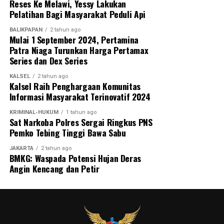
Reses Ke Melawi, Yessy Lakukan
yang dijadwalkan berlangsung di Stadion Sangga Buana,
Pelatihan Bagi Masyarakat Peduli Api
Kalimantan Tengah, pada 6–8 Agustus 2026.
BALIKPAPAN
2 tahun ago
Mulai 1 September 2024, Pertamina
Pangdam juga berharap dari kompetisi perdana tersebut
Patra Niaga Turunkan Harga Pertamax
akan lahir pemain-pemain potensial yang mampu
Series dan Dex Series
membawa nama harum Kalimantan Selatan dan Kalimantan
KALSEL
2 tahun ago
Tengah di tingkat nasional bahkan internasional.
Kalsel Raih Penghargaan Komunitas
Informasi Masyarakat Terinovatif 2024
Pembukaan turnamen semakin meriah dengan laga
perdana yang mempertemukan tim Kabupaten Tapin
KRIMINAL-HUKUM
1 tahun ago
Sat Narkoba Polres Sergai Ringkus PNS
melawan Kabupaten Hulu Sungai Utara (HSU). Kegiatan ini
Pemko Tebing Tinggi Bawa Sabu
juga mendapat dukungan penuh dari PSSI Kalimantan
Selatan, KONI Kalimantan Selatan, serta berbagai
JAKARTA
2 tahun ago
BMKG: Waspada Potensi Hujan Deras
organisasi olahraga lainnya sebagai bentuk komitmen
Angin Kencang dan Petir
bersama dalam memajukan sepak bola dan melahirkan
generasi atlet berprestasi di Banua. [adv/adpim]
Views:
14
Bagikan ke