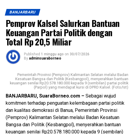
Bagikan ke
Banjarbaru setelah menerima banyak keluhan atau laporan
Konsultasi dan Konfirmasi transfer via WA Center UPZ
masyarakat terkait pemadaman listrik bergilir yang terjadi
Bank Kalsel: 0811505153
BANJARBARU
di berbagai wilayah Kalsel dalam beberapa waktu terakhir.
Pemprov Kalsel Salurkan Bantuan
WhatsApp
0
Facebook
0
Hal ini terutama berasal dari wilayah Kota Banjarmasin,
#UPZBankKalsel #bankkalsel #bankkalselsyariah
Keuangan Partai Politik dengan
Kota Banjarbaru, Kabupaten Banjar, dan Kabupaten Barito
#Baznas #BaznasKalsel
Messenger
0
Twitter/X
0
Total Rp 20,5 Miliar
Kuala. Hal tersebut dilakukan sebagai bentuk tanggung
Views:
20
jawab Ombudsman sebagai lembaga pengawas
Bagikan ke
penyelenggaraan pelayanan publik, dengan melaksanakan
Published
1 minggu ago
on
30/07/2026
By
adminsuaraborneo
langkah-langkah tindak lanjut sesuai kewenangan pada
Undang-Undang (UU) Nomor 37 Tahun 2008 Tentang
WhatsApp
0
Facebook
0
Ombudsman Republik Indonesia.
Pemerintah Provinsi (Pemprov) Kalimantan Selatan melalui Badan
Kesatuan Bangsa dan Politik (Kesbangpol), menyerahkan bantuan
keuangan senilai Rp20.578.180.000 kepada 9 (sembilan) partai politik
Messenger
0
Twitter/X
0
Hadi melanjutkan bahwa substansi laporan terkait
(Parpol) yang mendapat kursi di DPRD Kalsel. (Foto/Ist)
“intensitas pemadaman yang semakin sering sejak bulan
BANJARBARU, SuaraBorneo.com –
Sebagai wujud
Juni 2026, hampir setiap hari, waktunya lama minimal
komitmen terhadap penguatan kelembagaan partai politik
antara 4 hingga 5 jam, dan terjadi di wilayah tertentu saja,
dan kualitas demokrasi di Banua, Pemerintah Provinsi
sehingga masyarakat menyebutnya bukan pemadaman
(Pemprov) Kalimantan Selatan melalui Badan Kesatuan
bergilir tetapi menyala bergilir”. Sering pula pemadaman
Bangsa dan Politik (Kesbangpol), menyerahkan bantuan
tanpa pemberitahuan terlebih dahulu, kalaupun ada
keuangan senilai Rp20.578.180.000 kepada 9 (sembilan)