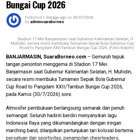
Bungai Cup 2026
Hal mana yang menjadi hak bagi masyarakat sebagai
Pada kesempatan itu, Adi juga menyampaikan apresiasi
konsumen untuk mendapat pelayanan yang baik dan tenaga
Gubernur H Muhidin kepada Badan Kebangpol dan 9 partai
Published
1 minggu ago
on
30/07/2026
listrik secara terus-menerus dengan mutu dan keandalan
By
adminsuaraborneo
politik yang mendapatkan kursi di DPRD Kalsel atas
yang baik, sesuai UU Nomor 30 Tahun 2009 tentang
komitmen bersama yang terjakin. Gubernur juga mengajak
Ketenagalistrikan. Maka, dengan kondisi pemadaman saat
Stadion 17 Mei Banjarmasin saat Gubernur Kalimantan Selatan, H.
kalangan parpol untuk menjadikan penyaluran bantuan ini
ini adalah bentuk pengabaian terhadap kewajiban dan janji
Muhidin, secara resmi membuka Turnamen Sepak Bola Gubernur Cup
sebagai langkah nyata untuk memperkuat pendidikan
Road to Pangdam XXII/Tambun Bungai Cup 2026. (Foto/Adpim)
pelayanan yang berkualitas serta pemenuhan hak
politik bagi masyarakat.
konsumen akan kontinuitas pelayanan tenaga listrik yang
BANJARMASIN, SuaraBorneo.com
– Gemuruh tepuk
baik. Permasalahan lainnya yang ditemukan menyangkut
tangan penonton menggema di Stadion 17 Mei
Sementara itu, Kapala Sub Bidang Fasilitasi, Kelembaban,
optimalisasi tata kelola informasi dan komunikasi publik,
Banjarmasin saat Gubernur Kalimantan Selatan, H. Muhidin,
Pemerintahan, Perwakilan, Partai Politik, Badan
khususnya terkait akurasi, substansi dan transparansi.
secara resmi membuka Turnamen Sepak Bola Gubernur
Kesbangpol Provinsi Kalsel, Harry Widiyatmoko
Kemudian keefektifan pengelolaan pengaduan baik di
Cup Road to Pangdam XXII/Tambun Bungai Cup 2026,
mengatakan, dana bantuan diberikan kepada sembilan
media sosial maupun kanal pengaduan resmi PLN, serta
pada Kamis (30/7/2026) sore.
parpol tahun ini mengalami kenaikan dari Rp7.500 menjadi
kejelasan pemberian kompensasi bagi pelanggan
Rp10.000 per suara perolehan Pemilu Legislatif 2024.
Atmosfer pembukaan berlangsung semarak dan penuh
terdampak.
[adv/adpim]
semangat. Seluruh hadirin berdiri menyanyikan lagu
Atas berbagai laporan dan permasalahan tersebut,
Indonesia Raya yang dikumandangkan dengan iringan
Views:
14
Ombudsman Kalsel meminta klarifikasi atau penjelasan
marching band, dilanjutkan pertunjukan tari kolosal bertema
Bagikan ke
dari manajemen PT. PLN UP3 Banjarmasin beserta jajaran.
persatuan dan sportivitas, penampilan cheerleaders,