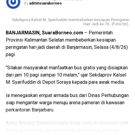
meminta penjelasan secara transparan dari pihak PLN UBP
By
adminsuaraborneo
Asam Asam terkait kendala yang terjadi di pembangkit,
sekaligus kepastian waktu kapan layanan ini dapat kembali
Sekdaprov Kalsel M. Syarifuddin membeberkan kesiapan Peringatan
normal,” tegas Hadi Rahman.
Hari Jadi ke-76 . (Foto/Ist).
BANJARMASIN, SuaraBorneo.com
– Pemerintah
Menanggapi hal tersebut, Senior Manager PLN Indonesia
Provinsi Kalimantan Selatan membeberkan kesiapan
Power UBP Asam Asam, Fajar Pamujianto, menyampaikan
peringatan hari jadi daerah di Banjarmasin, Selasa (4/8/26)
terima kasih atas kunjungan pengawasan dari Ombudsman
pagi.
dan memberikan penjelasan komprehensif mengenai
kondisi sistem kelistrikan saat ini. Fajar memaparkan
“Silakan masyarakat manfaatkan bus gratis yang disiapkan
bahwa pemadaman terpaksa dilakukan karena sistem
dari jam 10 pagi sampai 10 malam,” ujar Sekdaprov Kalsel
kelistrikan sedang mengalami defisit pasokan. Hal ini
M. Syarifuddin di Depot Soraya kepada para awak media.
disebabkan oleh adanya gangguan teknis yang tidak
terduga pada salah satu unit pembangkit, bersamaan
Ia menegaskan empat armada bus dari Dinas Perhubungan
dengan jadwal pemeliharaan (_maintenance_) rutin unit lain
siap mengantar warga menuju arena pameran di kawasan
yang harus dilakukan demi mencegah kerusakan sistem
perkantoran Banjarbaru.
yang lebih fatal di masa depan.
Ajang Bincang Santai bersama insan pers ini diinisiasi oleh
“Kami memohon maaf atas ketidaknyamanan yang dialami
Dinas Komunikasi dan Informatika Provinsi Kalimantan