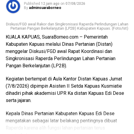
Published
12 jam ago
on
07/08/2026
fasilitas yang lebih baik namun Pemkab Kapuas
By
adminsuaraborneo
kedepannya berkomitmen melengkapi sarpras sehingga
pelayana kepada pelaku usaha maupun masyarakat
Diskusi/FGD awal Rakor dan Singkronisasi Raperda Perlindungan Lahan
semakin optimal.
Pertanian Pangan Berkelanjutan (LP2B) Kabupaten Kapuas. (Foto/Ist)
KUALA KAPUAS, SuaraBorneo.com – Pemerintah
Ia juga mengapresiasi dukungan seluruh pelaku usaha yang
Kabupaten Kapuas melalui Dinas Pertanian (Distan)
bersedia direlokasi tanpa adanya penolakan. Seluruh 16
menggelar Diskusi/FGD awal Rapat Koordinasi dan
pemotong unggas telah memenuhi kewajiban membayar
Singkronisasi Raperda Perlindungan Lahan Pertanian
retribusi.
Pangan Berkelanjutan (LP2B).
Ia menambahkan sesuai Perda yang berlaku yakni sebesar
Kegiatan bertempat di Aula Kantor Distan Kapuas Jumat
Rp300 per ekor meningkat dari tarif sebelumnya Rp100
(7/8/2026) dipimpin Asisten II Setda Kapuas Kusmiatie
per ekor. Dana ini masuk pendapatan daerah kemudian
dihadiri pihak akademisi UPR Ka distan Kapuas Edi Dese
kembali kepada peningkatan fasilitas RPU itu sendiri.
serta jajaran.
“Pemerintah Kabupaten Kapuas berharap proses
Kepala Dinas Pertanian Kabupaten Kapuas Edi Dese
pemotongan unggas dapat berlangsung lebih tertata
mengatakan sebagai latar belakang pentingnya dibuat
memenuhi standar kesehatan masyarakat serta
Raperda karena alih fungsi lahan pertanian terus
menghasilkan produk unggas yang lebih bersih serta aman