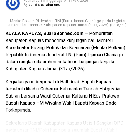
Published
1 minggu ago
on
31/07/2026
Berdasarkan hasil penyelidikan aksi nekat itu dipicu
By
adminsuaraborneo
pertengkaran antara tersangka dengan kekasihnya Rah
(26). Perselisihan keduanya telah berlangsung beberapa
Menko Polkam RI Jenderal TNI (Purn) Jamari Chaniago pada kegiatan
hari dan bahkan disertai ancaman akan membakar kamar
kunker silaturahmi ke Kabupaten Kapuas Jumat (31/7/2026). (Foto/Ist)
barak.
KUALA KAPUAS, SuaraBorneo.com
– Pemerintah
Kabupaten Kapuas menerima kunjungan dari Menteri
“Malam kejadian tersangka sempat datang ke lokasi dan
Koordinator Bidang Politik dan Keamanan (Menko Polkam)
berkumpul bersama para korban. Namun usai kembali dari
Republik Indonesia Jenderal TNI (Purn) Djamari Chaniago
menonton pertandingan final Piala Dunia ia kembali
dalam rangka silaturahmi sekaligus kunjungan kerja ke
mendatangi barak karena kembali terlibat cekcok dengan
Kabupaten Kapuas Jumat (31/7/2026).
korban,” katanya.
Kegiatan yang berpusat di Hall Rujab Bupati Kapuas
Nah saat pintu kamar dikunci dari dalam tersangka
tersebut dihadiri Gubernur Kalimantan Tengah H Agustiar
menggedor hingga mendobrak pintu kemudian masuk
Sabran bersama Wakil Gubernur Kalteng H Edy Pratowo
sambil merusak sejumlah barang dan melanjutkan
Bupati Kapuas HM Wiyatno Wakil Bupati Kapuas Dodo
pertengkaran.
Forkopimda.
Tak lama kemudian tersangka diduga menyiramkan sekitar
Sekretaris Daerah Kabupaten Kapuas Usis I Sangkai OPD
satu liter BBM jenis pertalite ke lantai kamar dan barang-
serta unsur TNI/Polri hadir pula sejumlah Bupati/Wakil