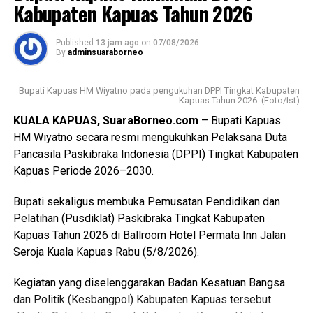
Oleh karena itu melalui pembinaan ketat para anggota yang
Kabupaten Kapuas Tahun 2026
dilantik diharapkan mampu menjadi teladan.
Published
13 jam ago
on
07/08/2026
Sementara itu Ketua Kwartir Cabang (Kwarcab) Gerakan
By
adminsuaraborneo
Pramuka Kapuas Suwarno Muriyat mengatakan pelantikan
Pramuka Penggalang Garuda ini menjadi sejarah baru
Bupati Kapuas HM Wiyatno pada pengukuhan DPPI Tingkat Kabupaten
karena merupakan yang pertama kali dilaksanakan di
Kapuas Tahun 2026. (Foto/Ist)
Kabupaten Kapuas setelah para peserta melampaui
KUALA KAPUAS, SuaraBorneo.com
– Bupati Kapuas
serangkaian ujian ketat.
HM Wiyatno secara resmi mengukuhkan Pelaksana Duta
Pancasila Paskibraka Indonesia (DPPI) Tingkat Kabupaten
Ia menyebutkan ada sebanyak 47 anggota kontingen yang
Kapuas Periode 2026–2030.
terdiri dari peserta, pembina, dan pendamping
diberangkatkan menuju Bumi Perkemahan dan Graha
Bupati sekaligus membuka Pemusatan Pendidikan dan
Wisata (Buperta) Cibubur Jakarta, untuk mengikuti agenda
Pelatihan (Pusdiklat) Paskibraka Tingkat Kabupaten
Jamnas pada 13–23 Agustus 2026.
Kapuas Tahun 2026 di Ballroom Hotel Permata Inn Jalan
Seroja Kuala Kapuas Rabu (5/8/2026).
“Mereka akan bergabung dengan Pramuka Penggalang se-
Indonesia menurut informasi juga hadir Pramuka se-Asia
Kegiatan yang diselenggarakan Badan Kesatuan Bangsa
Tenggara. Ini merupakan hal positif bagi perkembangan
dan Politik (Kesbangpol) Kabupaten Kapuas tersebut
anak-anak terutama duta Pramuka Kabupaten Kapuas,”