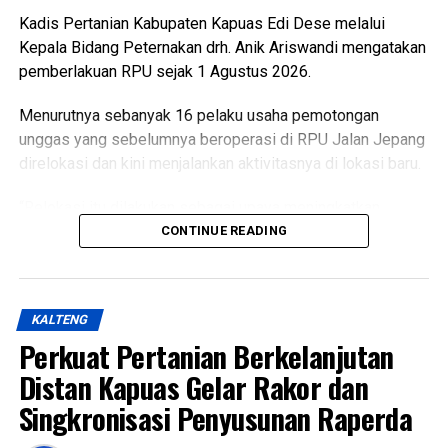
Kadis Pertanian Kabupaten Kapuas Edi Dese melalui
Kepala Bidang Peternakan drh. Anik Ariswandi mengatakan
pemberlakuan RPU sejak 1 Agustus 2026.
Menurutnya sebanyak 16 pelaku usaha pemotongan
unggas yang sebelumnya beroperasi di RPU Jalan Jepang
direlokasi dan kini menjalankan aktivitasnya di lokasi baru.
“Relokasi itu dilakukan sebagai upaya meningkatkan
kualitas pelayanan sekaligus menghadirkan fasilitas
CONTINUE READING
pemotongan unggas yang lebih higienis aman dan ramah
lingkungan,” katanya Kamis (6/8/2026).
KALTENG
Ia menjelaskan terkait kondisi RPU lama sudah tidak lagi
Perkuat Pertanian Berkelanjutan
layak digunakan karena kondisi bangunan dan fasilitas
pendukung dinilai tidak memadai selain sistem
Distan Kapuas Gelar Rakor dan
pengelolaan limbah berpotensi mencemari lingkungan.
Singkronisasi Penyusunan Raperda
Lebih lanjut ia menjelaskan RPU baru telah dilengkapi