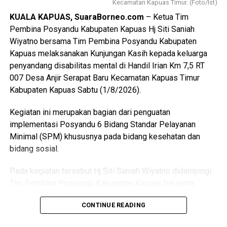
Kecamatan Kapuas Timur. (Foto/Ist)
$Paskibraka merupakan wadah pembentukan karakter
KUALA KAPUAS, SuaraBorneo.com
– Ketua Tim
generasi muda yang berlandaskan nilai-nilai Pancasila
Pembina Posyandu Kabupaten Kapuas Hj Siti Saniah
cinta tanah air disiplin tanggung jawab kepemimpinan, dan
Wiyatno bersama Tim Pembina Posyandu Kabupaten
semangat gotong royong,” ujarnya.
Kapuas melaksanakan Kunjungan Kasih kepada keluarga
penyandang disabilitas mental di Handil Irian Km 7,5 RT
Kepala Badan Kesbangpol Kabupaten Kapuas Yunabut
007 Desa Anjir Serapat Baru Kecamatan Kapuas Timur
menyampaikan kegiatan tersebut merupakan tindak lanjut
Kabupaten Kapuas Sabtu (1/8/2026).
Keputusan Kepala Badan Pembinaan Ideologi Pancasila
(BPIP) Nomor 50 Tahun 2024 tentang Tata Cara
Kegiatan ini merupakan bagian dari penguatan
Pengangkatan Pertama Kali Pelaksana Duta Pancasila
implementasi Posyandu 6 Bidang Standar Pelayanan
Paskibraka Indonesia Tingkat Provinsi dan
Minimal (SPM) khususnya pada bidang kesehatan dan
Kabupaten/Kota.
bidang sosial.
“Kegiatan ini juga mengacu pada Peraturan BPIP Nomor 3
Pada kegiatan tersebut Hj Siti Saniah Wiyatno didampingi
Tahun 2022 sebagaimana telah diubah dengan Peraturan
Tim Pembina Posyandu Kabupaten Kapuas bersama
BPIP Nomor 5 Tahun 2023 yang mengamanatkan bahwa
perangkat daerah terkait di antaranya Dinas Pemberdayaan
calon Paskibraka terpilih wajib mengikuti pemusatan
CONTINUE READING
Masyarakat dan Desa (DPMD) Dinas Kesehatan Dinas
pendidikan dan pelatihan sebelum melaksanakan tugas
Pemberdayaan Perempuan Perlindungan Anak