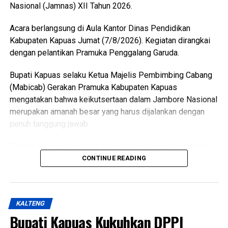
Nasional (Jamnas) XII Tahun 2026.
antaranya perbedaan data antar instansi perubahan
penggunaan lahan singkronisasi dengan RTRW dan RDTR.
Acara berlangsung di Aula Kantor Dinas Pendidikan
Kabupaten Kapuas Jumat (7/8/2026). Kegiatan dirangkai
“Oleh karena itu terkait hal tersebut kami menyepakati data
dengan pelantikan Pramuka Penggalang Garuda.
final LP2B data LCP2B menyempurnakan Raperda melalui
proses harmonisasi dan pembahasan DPRD,” ujarnya.
Bupati Kapuas selaku Ketua Majelis Pembimbing Cabang
(Ujg/SB)
(Mabicab) Gerakan Pramuka Kabupaten Kapuas
mengatakan bahwa keikutsertaan dalam Jambore Nasional
Views:
9
merupakan amanah besar yang harus dijalankan dengan
Bagikan ke
penuh tanggung jawab.
WhatsApp
0
Facebook
0
“Dalam hal ini jadilah duta Kabupaten Kapuas yang mampu
menunjukkan sikap disiplin, sopan santun semangat
CONTINUE READING
Messenger
0
Twitter/X
0
gotong royong, serta menjunjung tinggi nilai-nilai Tri Satya
dan Dasa Dharma Pramuka,” ujarnya.
KALTENG
Ia mengatakan pembentukan karakter tersebut selaras
Bupati Kapuas Kukuhkan DPPI
dengan penetapan predikat Pramuka Penggalang Garuda.