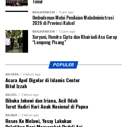
Timur
BANJARMASIN
9 jam ago
Ombudsman Mulai Penilaian Maladministrasi
2026 di Provinsi Kalsel
BANJARMASIN
12 jam ago
Suryani, Hendra Cipta dan Khairiadi Asa Garap
“Lempeng Pisang”
POPULER
KALTARA
2 tahun ago
Acara Apel Digelar di Islamic Center
Bitul Izzah
KALSEL
2 tahun ago
Dibuka Jokowi dan Iriana, Acil Odah
Turut Hadiri Hari Anak Nasional di Papua
KALBAR
2 tahun ago
Reses Ke Melawi, Yessy Lakukan
Pelatihan Bagi Masyarakat Peduli Api