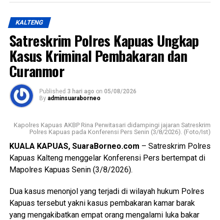
pengibaran dan penurunan Duplikat Bendera Pusaka pada
Pengendalian Penduduk dan Keluarga Berencana
peringatan Hari Ulang Tahun Kemerdekaan Republik
(P3APPKB) Dinas Sosial Pemerintah Kecamatan Kapuas
KALTENG
Indonesia,” ujarnya. (Ujg/SB)
Timur Pemdes serta kader Posyandu.
Satreskrim Polres Kapuas Ungkap
Views:
10
Menurutnya kunjungan kasih ini merupakan bentuk
Kasus Kriminal Pembakaran dan
Bagikan ke
perhatian pemerintah daerah kepada masyarakat yang
Curanmor
tergolong rentan sekaligus memperkuat pelaksanaan
transformasi Posyandu yang kini tidak hanya berfokus
WhatsApp
0
Facebook
0
Published
3 hari ago
on
05/08/2026
pada pelayanan kesehatan ibu dan anak, tetapi juga
By
adminsuaraborneo
mencakup enam bidang Standar Pelayanan Minimal.
Messenger
0
Twitter/X
0
Kapolres Kapuas AKBP Rina Perwitasari didampingi jajaran Satreskrim
Ia mengatakan keberhasilan implementasi Posyandu 6
Polres Kapuas pada Konferensi Pers Senin (3/8/2026). (Foto/Ist)
Bidang SPM memerlukan kolaborasi seluruh pihak mulai
KUALA KAPUAS, SuaraBorneo.com
– Satreskrim Polres
dari pemerintah daerah pemerintah kecamatan pemerintah
Kapuas Kalteng menggelar Konferensi Pers bertempat di
desa tenaga kesehatan kader Posyandu hingga
Mapolres Kapuas Senin (3/8/2026).
masyarakat.
Dua kasus menonjol yang terjadi di wilayah hukum Polres
“Oleh karena itu sinergi lintas sektor menjadi kunci agar
Kapuas tersebut yakni kasus pembakaran kamar barak
berbagai persoalan kesehatan dan sosial dapat dideteksi
yang mengakibatkan empat orang mengalami luka bakar