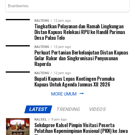
WhatsApp
WhatsApp
0
0
Facebook
Facebook
0
0
KALTENG
12 jam ago
Tingkatkan Pelayanan dan Ramah Lingkungan
Messenger
Messenger
0
0
Twitter/X
Twitter/X
0
0
Distan Kapuas Relokasi RPU ke Handil Parimas
Desa Pulau Telo
KALTENG
12 jam ago
Perkuat Pertanian Berkelanjutan Distan Kapuas
Gelar Rakor dan Singkronisasi Penyusunan
Raperda
KALTENG
12 jam ago
Bupati Kapuas Lepas Kontingen Pramuka
Kapuas Untuk Agenda Jamnas XII 2026
MORE UMUM
LATEST
TRENDING
VIDEOS
KALSEL
9 jam ago
Sekdaprov Kalsel Pimpin Visitasi Peserta
Pelatihan Kepemimpinan Nasional (PKN) ke Jawa