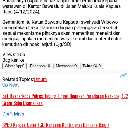
Harapannya dapat ditindak lanjuti,” kata Pramudia kepada
wartawan di Kantor Bawaslu di Jalan Maluku Kuala Kapuas
Rabu (4/12/2024).
Sementara itu Ketua Bawaslu Kapuas Iswahyudi Wibowo
mengatakan terkait laporan dugaan pelanggaran tersebut
sesuai mekanisme pihaknya akan memeriksa meneliti dan
mengkaji apakah memenuhi syarat formil dan materiil untuk
kemudian ditindak lanjuti. (Ujg/SB)
Views:
206
Bagikan ke
WhatsApp
0
Facebook
0
Messenger
0
Twitter/X
0
Related Topics:
Umum
Up Next
Sat Resnarkoba Polres Tebing Tinggi Bongkar Peredaran Narkoba, 162
Gram Sabu Diamankan
Don't Miss
BPBD Kapuas Gelar FGD Rencana Kontinjensi Bencana Banjir