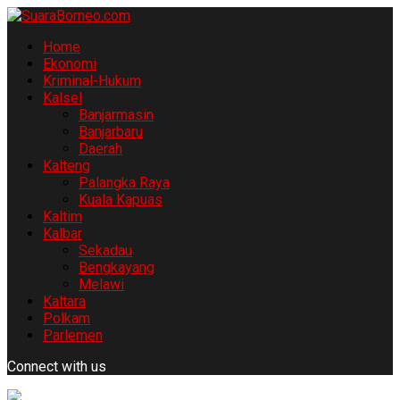
Home
Ekonomi
Kriminal-Hukum
Kalsel
Banjarmasin
Banjarbaru
Daerah
Kalteng
Palangka Raya
Kuala Kapuas
Kaltim
Kalbar
Sekadau
Bengkayang
Melawi
Kaltara
Polkam
Parlemen
Connect with us