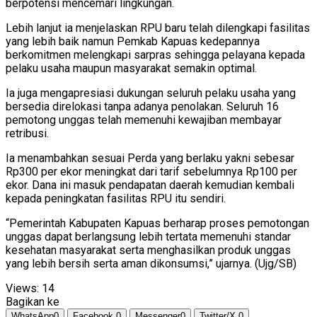
berpotensi mencemari lingkungan.
Lebih lanjut ia menjelaskan RPU baru telah dilengkapi fasilitas
yang lebih baik namun Pemkab Kapuas kedepannya
berkomitmen melengkapi sarpras sehingga pelayana kepada
pelaku usaha maupun masyarakat semakin optimal.
Ia juga mengapresiasi dukungan seluruh pelaku usaha yang
bersedia direlokasi tanpa adanya penolakan. Seluruh 16
pemotong unggas telah memenuhi kewajiban membayar
retribusi.
Ia menambahkan sesuai Perda yang berlaku yakni sebesar
Rp300 per ekor meningkat dari tarif sebelumnya Rp100 per
ekor. Dana ini masuk pendapatan daerah kemudian kembali
kepada peningkatan fasilitas RPU itu sendiri.
“Pemerintah Kabupaten Kapuas berharap proses pemotongan
unggas dapat berlangsung lebih tertata memenuhi standar
kesehatan masyarakat serta menghasilkan produk unggas
yang lebih bersih serta aman dikonsumsi,” ujarnya. (Ujg/SB)
Views:
14
Bagikan ke
WhatsApp
0
Facebook
0
Messenger
0
Twitter/X
0