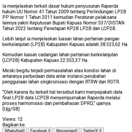
Ia menjelaskan terkait dasar hukum penyusunan Raperda
hukum UU Nomor 41 Tahun 2009 tentang Perlindungan LP2B
PP Nomor 1 Tahun 2011 kemudian Peraturan pelaksana
lainnya yakni Keputusan Bupati Kapuas Nomor 537/DISTAN
Tahun 2022 tentang Penetapan KP2B LP2B dan LCP2B.
Lebih lanjut ia menjelaskan luasan lahan pertanian pangan
berkelanjutan (LP2B) Kabupaten Kapuas adalah 38.323,62 Ha.
Kemudian luasan cadangan lahan pertanian berkelanjutan
(LCP2B) Kabupaten Kapuas 22.553,37 Ha.
Meski begitu terjadi permasalahan atas kondisi lahan di
antaranya perbedaan data antar instansi perubahan
penggunaan lahan singkronisasi dengan RTRW dan RDTR.
“Oleh karena itu terkait hal tersebut kami menyepakati data
final LP2B data LCP2B menyempurnakan Raperda melalui
proses harmonisasi dan pembahasan DPRD,” ujarnya.
(Ujg/SB)
Views:
12
Bagikan ke
WhatsApp
0
Facebook
0
Messenger
0
Twitter/X
0