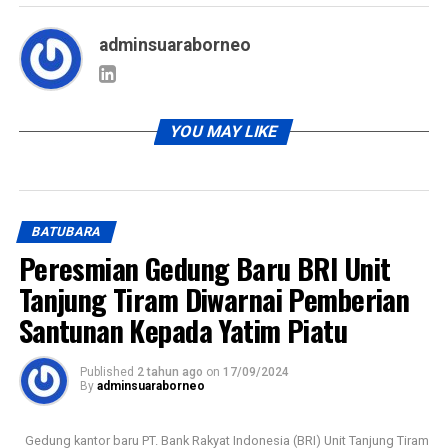
adminsuaraborneo
YOU MAY LIKE
BATUBARA
Peresmian Gedung Baru BRI Unit
Tanjung Tiram Diwarnai Pemberian
Santunan Kepada Yatim Piatu
Published
2 tahun ago
on
17/09/2024
By
adminsuaraborneo
Gedung kantor baru PT. Bank Rakyat Indonesia (BRI) Unit Tanjung Tiram