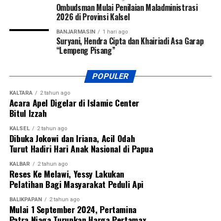
Ombudsman Mulai Penilaian Maladministrasi
2026 di Provinsi Kalsel
BANJARMASIN
1 hari ago
Suryani, Hendra Cipta dan Khairiadi Asa Garap
“Lempeng Pisang”
POPULER
KALTARA
2 tahun ago
Acara Apel Digelar di Islamic Center
Bitul Izzah
KALSEL
2 tahun ago
Dibuka Jokowi dan Iriana, Acil Odah
Turut Hadiri Hari Anak Nasional di Papua
KALBAR
2 tahun ago
Reses Ke Melawi, Yessy Lakukan
Pelatihan Bagi Masyarakat Peduli Api
BALIKPAPAN
2 tahun ago
Mulai 1 September 2024, Pertamina
Patra Niaga Turunkan Harga Pertamax