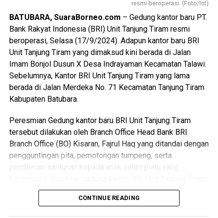
resmi beroperasi. (Foto/Ist)
BATUBARA, SuaraBorneo.com
– Gedung kantor baru PT.
Bank Rakyat Indonesia (BRI) Unit Tanjung Tiram resmi
beroperasi, Selasa (17/9/2024). Adapun kantor baru BRI
Unit Tanjung Tiram yang dimaksud kini berada di Jalan
Imam Bonjol Dusun X Desa Indrayaman Kecamatan Talawi.
Sebelumnya, Kantor BRI Unit Tanjung Tiram yang lama
berada di Jalan Merdeka No. 71 Kecamatan Tanjung Tiram
Kabupaten Batubara.
Peresmian Gedung kantor baru BRI Unit Tanjung Tiram
tersebut dilakukan oleh Branch Office Head Bank BRI
Branch Office (BO) Kisaran, Fajrul Haq yang ditandai dengan
pengguntingan pita, pemotongan tumpeng, serta
pemberian santunan kepada anak yatim piatu yang
berdomisili disekitar gedung kantor BRI Unit Tanjung Tiram
yang baru.
CONTINUE READING
Tampak hadir pada peresmian tersebut, manajemen BRI