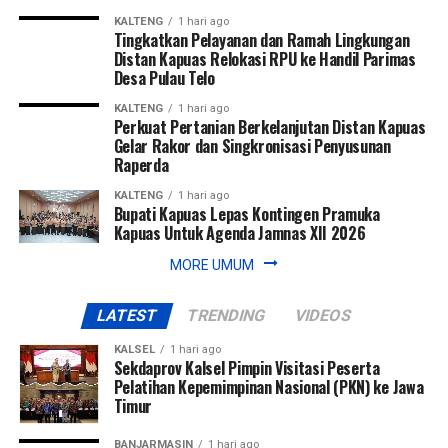
KALTENG
1 hari ago
Tingkatkan Pelayanan dan Ramah Lingkungan
Distan Kapuas Relokasi RPU ke Handil Parimas
Desa Pulau Telo
KALTENG
1 hari ago
Perkuat Pertanian Berkelanjutan Distan Kapuas
Gelar Rakor dan Singkronisasi Penyusunan
Raperda
KALTENG
1 hari ago
Bupati Kapuas Lepas Kontingen Pramuka
Kapuas Untuk Agenda Jamnas XII 2026
MORE UMUM
LATEST
TRENDING
VIDEOS
KALSEL
1 hari ago
Sekdaprov Kalsel Pimpin Visitasi Peserta
Pelatihan Kepemimpinan Nasional (PKN) ke Jawa
Timur
BANJARMASIN
1 hari ago