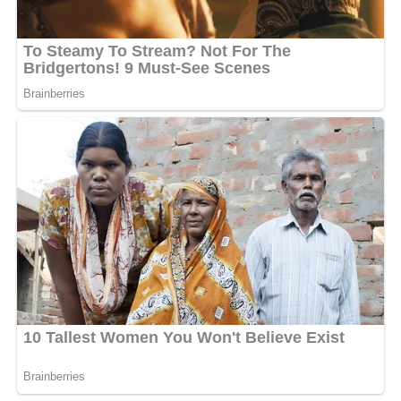
tentunya sangat memotivasi kami untuk selalu memberikan
pelayanan terbaik kepada nasabah,” pungkasnya. (*)
Views:
265
Bagikan ke
WhatsApp
0
Facebook
0
Messenger
0
Twitter/X
0