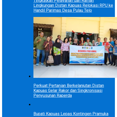
Tingkatkan Pelayanan dan Ramah
Lingkungan Distan Kapuas Relokasi RPU ke
Handil Parimas Desa Pulau Telo
Perkuat Pertanian Berkelanjutan Distan
Kapuas Gelar Rakor dan Singkronisasi
Penyusunan Raperda
Bupati Kapuas Lepas Kontingen Pramuka