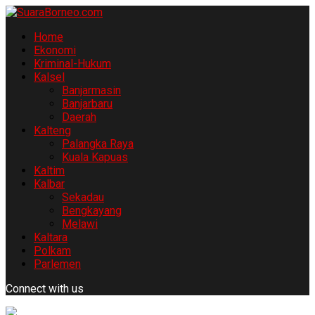
Home
Ekonomi
Kriminal-Hukum
Kalsel
Banjarmasin
Banjarbaru
Daerah
Kalteng
Palangka Raya
Kuala Kapuas
Kaltim
Kalbar
Sekadau
Bengkayang
Melawi
Kaltara
Polkam
Parlemen
Connect with us