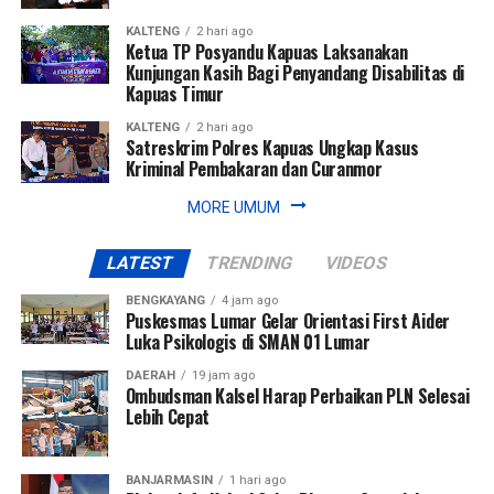
KALTENG
2 hari ago
Ketua TP Posyandu Kapuas Laksanakan
Kunjungan Kasih Bagi Penyandang Disabilitas di
Kapuas Timur
KALTENG
2 hari ago
Satreskrim Polres Kapuas Ungkap Kasus
Kriminal Pembakaran dan Curanmor
MORE UMUM
LATEST
TRENDING
VIDEOS
BENGKAYANG
4 jam ago
Puskesmas Lumar Gelar Orientasi First Aider
Luka Psikologis di SMAN 01 Lumar
DAERAH
19 jam ago
Ombudsman Kalsel Harap Perbaikan PLN Selesai
Lebih Cepat
BANJARMASIN
1 hari ago