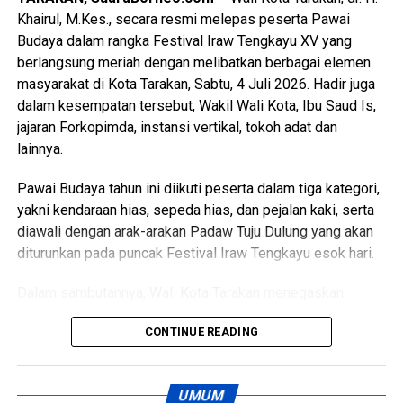
kabupaten lainnya, unsur Forkopimda, tokoh adat, tokoh
Khairul, M.Kes., secara resmi melepas peserta Pawai
masyarakat, serta tamu undangan lainnya. [Adv/Mandu]
Budaya dalam rangka Festival Iraw Tengkayu XV yang
berlangsung meriah dengan melibatkan berbagai elemen
Views:
73
masyarakat di Kota Tarakan, Sabtu, 4 Juli 2026. Hadir juga
Bagikan ke
dalam kesempatan tersebut, Wakil Wali Kota, Ibu Saud Is,
jajaran Forkopimda, instansi vertikal, tokoh adat dan
WhatsApp
0
Facebook
0
lainnya.
Pawai Budaya tahun ini diikuti peserta dalam tiga kategori,
Messenger
0
Twitter/X
0
yakni kendaraan hias, sepeda hias, dan pejalan kaki, serta
diawali dengan arak-arakan Padaw Tuju Dulung yang akan
diturunkan pada puncak Festival Iraw Tengkayu esok hari.
Dalam sambutannya, Wali Kota Tarakan menegaskan
bahwa Pawai Budaya merupakan perwujudan persatuan
CONTINUE READING
dan kesatuan masyarakat Kota Tarakan. Keberagaman
suku, agama, budaya, dan adat istiadat yang hidup
berdampingan di Kota Tarakan menjadi kekuatan yang
UMUM
harus terus dijaga dan dipertahankan.