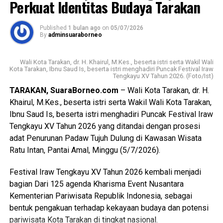
Perkuat Identitas Budaya Tarakan
sejalan dengan program Asta Cita Presiden Republik
Indonesia serta visi dan misi Pemerintah Kota Tarakan
Published
1 bulan ago
on
05/07/2026
dalam meningkatkan kualitas sumber daya manusia.
By
adminsuaraborneo
Pada kesempatan tersebut disampaikan pula rencana
Wali Kota Tarakan, dr. H. Khairul, M.Kes., beserta istri serta Wakil Wali
pemindahan SRT 59 Tarakan ke gedung baru yang
Kota Tarakan, Ibnu Saud Is, beserta istri menghadiri Puncak Festival Iraw
Tengkayu XV Tahun 2026. (Foto/Ist)
berlokasi di Kecamatan Tarakan Utara. Diharapkan, dengan
fasilitas yang lebih memadai, semangat belajar dan proses
TARAKAN, SuaraBorneo.com
– Wali Kota Tarakan, dr. H.
pembinaan peserta didik dapat semakin meningkat.
Khairul, M.Kes., beserta istri serta Wakil Wali Kota Tarakan,
Ibnu Saud Is, beserta istri menghadiri Puncak Festival Iraw
Mengakhiri sambutannya, Wakil Wali Kota menyampaikan
Tengkayu XV Tahun 2026 yang ditandai dengan prosesi
apresiasi dan terima kasih kepada seluruh guru dan tenaga
adat Penurunan Padaw Tujuh Dulung di Kawasan Wisata
pendidik yang telah dengan penuh dedikasi membimbing
Ratu Intan, Pantai Amal, Minggu (5/7/2026).
serta mendampingi para peserta didik selama proses
pendidikan, sehingga mampu mencetak generasi yang
Festival Iraw Tengkayu XV Tahun 2026 kembali menjadi
berkarakter, mandiri, dan berprestasi. (Adv/Mandu)
bagian Dari 125 agenda Kharisma Event Nusantara
Kementerian Pariwisata Republik Indonesia, sebagai
Views:
46
bentuk pengakuan terhadap kekayaan budaya dan potensi
Bagikan ke
pariwisata Kota Tarakan di tingkat nasional.