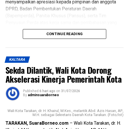
menyampaikan apresiasi kepada pimpinan dan anggota
DPRD, Badan Pembentukan Peraturan Daerah
(Bapemperda), Panitia Khusus (Pansus), serta Tim
Penyusun Perda atas kerja sama dan pembahasan yang
telah dilakukan terhadap raperda tersebut.
CONTINUE READING
Wali Kota menjelaskan, keputusan menarik kembali
raperda didasarkan pada hasil konsultasi dengan
Kementerian Dalam Negeri yang mengacu pada ketentuan
KALTARA
terbaru dalam Permendagri Nomor 14 Tahun 2025.
Sekda Dilantik, Wali Kota Dorong
Regulasi tersebut mengatur bahwa pelaksanaan kegiatan
Akselerasi Kinerja Pemerintah Kota
tahun jamak cukup didasarkan pada persetujuan bersama
antara kepala daerah dan DPRD melalui nota kesepakatan,
tanpa harus menetapkan peraturan daerah.
Published
6 hari ago
on
31/07/2026
By
adminsuaraborneo
Menurutnya, langkah tersebut diambil untuk mempercepat
proses pelaksanaan pembangunan infrastruktur di Kota
Wali Kota Tarakan, dr. H. Khairul, M.Kes., melantik Abd. Azis Hasan, AP.,
M.H. sebagai Sekretaris Daerah Kota Tarakan. (Foto/Ist)
Tarakan. Dengan disetujuinya penarikan raperda,
TARAKAN, SuaraBorneo.com
– Wali Kota Tarakan, dr. H.
Pemerintah Kota berharap dapat segera memfokuskan