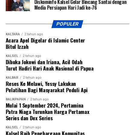
Diskominfo Kalsel Gelar Bincang Santai dengan
Media Persiapan Hari Jadi ke-76
POPULER
KALTARA
2 tahun ago
Acara Apel Digelar di Islamic Center
Bitul Izzah
KALSEL
2 tahun ago
Dibuka Jokowi dan Iriana, Acil Odah
Turut Hadiri Hari Anak Nasional di Papua
KALBAR
2 tahun ago
Reses Ke Melawi, Yessy Lakukan
Pelatihan Bagi Masyarakat Peduli Api
BALIKPAPAN
2 tahun ago
Mulai 1 September 2024, Pertamina
Patra Niaga Turunkan Harga Pertamax
Series dan Dex Series
KALSEL
2 tahun ago
Kalsel Raih Penghargaan Komunitas