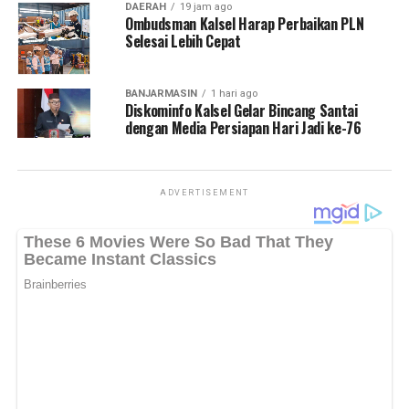
DAERAH
19 jam ago
serta mengajak semua pihak untuk bersama-sama menjaga
Ombudsman Kalsel Harap Perbaikan PLN
ketertiban, keamanan, dan kebersihan selama pawai
Selesai Lebih Cepat
berlangsung agar seluruh rangkaian acara dapat berjalan
dengan aman, tertib, dan lancar. (Adv/Mandu)
BANJARMASIN
1 hari ago
Diskominfo Kalsel Gelar Bincang Santai
Views:
71
dengan Media Persiapan Hari Jadi ke-76
Bagikan ke
ADVERTISEMENT
WhatsApp
0
Facebook
0
Messenger
0
Twitter/X
0