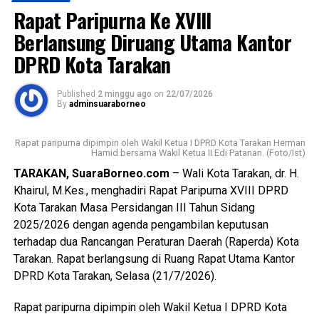
Rapat Paripurna Ke XVIII
Seleksi atas profesionalisme dalam menyelenggarakan
seluruh tahapan seleksi.
Berlansung Diruang Utama Kantor
DPRD Kota Tarakan
Wali Kota berharap Sekretaris Daerah dapat mempercepat
pencapaian target RPJMD Kota Tarakan Tahun 2025–2029,
Published
2 minggu ago
on
22/07/2026
memenuhi Standar Pelayanan Minimal (SPM), serta
By
adminsuaraborneo
mengakselerasi berbagai program prioritas pemerintah
daerah, serta mengakselerasi berbagai program
Rapat paripurna dipimpin oleh Wakil Ketua I DPRD Kota Tarakan Herman
pemerintah kota saat ini.
Hamid bersama Wakil Ketua II Edi Patanan. (Foto/Ist)
TARAKAN, SuaraBorneo.com
– Wali Kota Tarakan, dr. H.
Wali Kota juga mengajak Forkopimda, perangkat daerah
Khairul, M.Kes., menghadiri Rapat Paripurna XVIII DPRD
dan lainnya untuk terus memperkuat sinergi dalam
Kota Tarakan Masa Persidangan III Tahun Sidang
mendukung pelaksanaan tugas Sekretaris Daerah
2025/2026 dengan agenda pengambilan keputusan
sehingga berbagai persoalan pembangunan dan pelayanan
terhadap dua Rancangan Peraturan Daerah (Raperda) Kota
publik di Kota Tarakan dapat diselesaikan secara optimal.
Tarakan. Rapat berlangsung di Ruang Rapat Utama Kantor
(Adv/Mandu)
DPRD Kota Tarakan, Selasa (21/7/2026).
Views:
39
Rapat paripurna dipimpin oleh Wakil Ketua I DPRD Kota