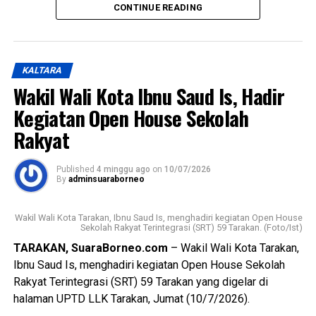
CONTINUE READING
dari seleksi, Pelatihan Dasar CPNS, hingga proses
Messenger
0
Twitter/X
0
penetapan. Jumlah tersebut terdiri atas 5 dokter umum, 3
dokter gigi, dan 14 pejabat fungsional teknis. Selain itu,
sebanyak 51 aparatur sipil negara juga dilantik dalam
KALTARA
pengangkatan pertama Jabatan Fungsional yang akan
Wakil Wali Kota Ibnu Saud Is, Hadir
bertugas di berbagai perangkat daerah di lingkungan
Kegiatan Open House Sekolah
Pemerintah Kota Tarakan.
Rakyat
Wali Kota mengucapkan selamat kepada seluruh penerima
Surat Keputusan dan pejabat fungsional yang baru dilantik.
Published
4 minggu ago
on
10/07/2026
Ia menegaskan bahwa keberhasilan tersebut merupakan
By
adminsuaraborneo
buah dari perjuangan panjang serta amanah besar yang
harus dijalankan dengan penuh tanggung jawab.
Wakil Wali Kota Tarakan, Ibnu Saud Is, menghadiri kegiatan Open House
Sekolah Rakyat Terintegrasi (SRT) 59 Tarakan. (Foto/Ist)
(Adv/Mandu)
TARAKAN, SuaraBorneo.com
– Wakil Wali Kota Tarakan,
Views:
58
Ibnu Saud Is, menghadiri kegiatan Open House Sekolah
Bagikan ke
Rakyat Terintegrasi (SRT) 59 Tarakan yang digelar di
halaman UPTD LLK Tarakan, Jumat (10/7/2026).