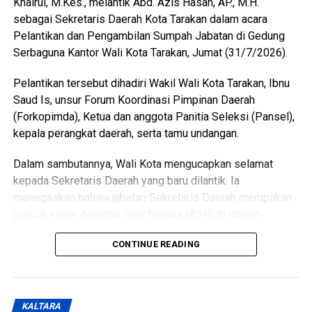
Khairul, M.Kes., melantik Abd. Azis Hasan, AP., M.H.
pelaksanaan program-program pembangunan demi
sebagai Sekretaris Daerah Kota Tarakan dalam acara
meningkatkan pelayanan dan kesejahteraan masyarakat.
Pelantikan dan Pengambilan Sumpah Jabatan di Gedung
(Adc/Mandu)
Serbaguna Kantor Wali Kota Tarakan, Jumat (31/7/2026).
Views:
18
Pelantikan tersebut dihadiri Wakil Wali Kota Tarakan, Ibnu
Bagikan ke
Saud Is, unsur Forum Koordinasi Pimpinan Daerah
(Forkopimda), Ketua dan anggota Panitia Seleksi (Pansel),
WhatsApp
0
Facebook
0
kepala perangkat daerah, serta tamu undangan.
Messenger
0
Twitter/X
0
Dalam sambutannya, Wali Kota mengucapkan selamat
kepada Sekretaris Daerah yang baru dilantik. Ia
menegaskan bahwa jabatan Sekretaris Daerah merupakan
puncak karier Aparatur Sipil Negara (ASN) di daerah
sekaligus memiliki peran strategis dalam
CONTINUE READING
mengoordinasikan jalannya pemerintahan.
Dijelaskan Wali Kota, pengangkatan Sekretaris Daerah
telah melalui proses seleksi yang panjang sesuai
KALTARA
ketentuan. Ia juga menyampaikan apresiasi kepada Panitia