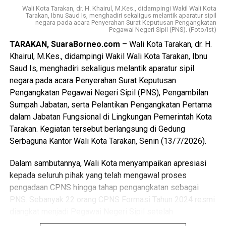
Pemerintah Kota Tarakan menegaskan bahwa Perda
Wali Kota Tarakan, dr. H. Khairul, M.Kes., didampingi Wakil Wali Kota
Kepemudaan diharapkan menjadi landasan untuk
Tarakan, Ibnu Saud Is, menghadiri sekaligus melantik aparatur sipil
negara pada acara Penyerahan Surat Keputusan Pengangkatan
meningkatkan kualitas dan kapasitas pemuda, mendorong
Pegawai Negeri Sipil (PNS). (Foto/Ist)
kreativitas, inovasi, kewirausahaan, serta memperkuat
TARAKAN, SuaraBorneo.com
– Wali Kota Tarakan, dr. H.
peran organisasi kepemudaan dan partisipasi generasi
Khairul, M.Kes., didampingi Wakil Wali Kota Tarakan, Ibnu
muda dalam pembangunan daerah. Wali Kota juga
Saud Is, menghadiri sekaligus melantik aparatur sipil
menekankan pentingnya implementasi yang konsisten,
negara pada acara Penyerahan Surat Keputusan
terukur, dan berkelanjutan melalui sinergi antara
Pengangkatan Pegawai Negeri Sipil (PNS), Pengambilan
pemerintah, DPRD, organisasi kepemudaan, dunia
Sumpah Jabatan, serta Pelantikan Pengangkatan Pertama
pendidikan, dunia usaha, dan seluruh pemangku
dalam Jabatan Fungsional di Lingkungan Pemerintah Kota
kepentingan guna mewujudkan pemuda Tarakan yang
Tarakan. Kegiatan tersebut berlangsung di Gedung
berkarakter, mandiri, inovatif, dan berdaya saing.
Serbaguna Kantor Wali Kota Tarakan, Senin (13/7/2026).
(Adv/Mandu)
Dalam sambutannya, Wali Kota menyampaikan apresiasi
Views:
50
kepada seluruh pihak yang telah mengawal proses
Bagikan ke
pengadaan CPNS hingga tahap pengangkatan sebagai
PNS. Sebanyak 22 orang CPNS Formasi Tahun 2024 resmi
diangkat menjadi Pegawai Negeri Sipil setelah
WhatsApp
0
Facebook
0
menyelesaikan seluruh tahapan yang dipersyaratkan, mulai