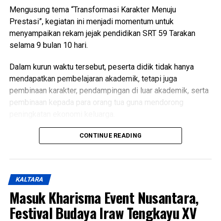
WhatsApp
0
Facebook
0
Mengusung tema “Transformasi Karakter Menuju
Prestasi”, kegiatan ini menjadi momentum untuk
Messenger
0
Twitter/X
0
menyampaikan rekam jejak pendidikan SRT 59 Tarakan
selama 9 bulan 10 hari.
Dalam kurun waktu tersebut, peserta didik tidak hanya
mendapatkan pembelajaran akademik, tetapi juga
pembinaan karakter, pendampingan di luar akademik, serta
pembinaan kepada para orang tua guna mendorong
peningkatan ekonomi keluarga.
Dalam sambutannya, Wakil Wali Kota menyampaikan rasa
CONTINUE READING
bangga atas perkembangan para peserta didik.
Menurutnya, berbagai prestasi yang telah diraih serta karya
yang berhasil dihasilkan menjadi bukti bahwa pembinaan
KALTARA
karakter yang dilakukan mampu melahirkan generasi yang
Masuk Kharisma Event Nusantara,
berprestasi dan memiliki potensi untuk terus berkembang.
Festival Budaya Iraw Tengkayu XV
Ia juga menegaskan bahwa keberadaan SRT 59 Tarakan