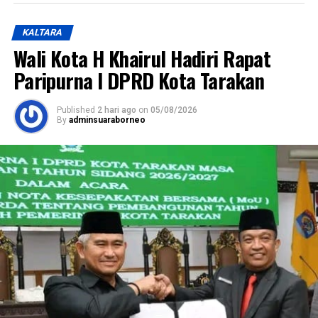
KALTARA
Wali Kota H Khairul Hadiri Rapat
Paripurna I DPRD Kota Tarakan
Published
2 hari ago
on
05/08/2026
By
adminsuaraborneo