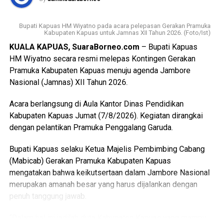
berkelanjutan (LP2B) Kabupaten Kapuas adalah 38.323,62
Ha.
Bupati Kapuas HM Wiyatno pada acara pelepasan Gerakan Pramuka
Kabupaten Kapuas untuk Jamnas XII Tahun 2026. (Foto/Ist)
Kemudian luasan cadangan lahan pertanian berkelanjutan
KUALA KAPUAS, SuaraBorneo.com
– Bupati Kapuas
(LCP2B) Kabupaten Kapuas 22.553,37 Ha.
HM Wiyatno secara resmi melepas Kontingen Gerakan
Pramuka Kabupaten Kapuas menuju agenda Jambore
Meski begitu terjadi permasalahan atas kondisi lahan di
Nasional (Jamnas) XII Tahun 2026.
antaranya perbedaan data antar instansi perubahan
penggunaan lahan singkronisasi dengan RTRW dan RDTR.
Acara berlangsung di Aula Kantor Dinas Pendidikan
Kabupaten Kapuas Jumat (7/8/2026). Kegiatan dirangkai
“Oleh karena itu terkait hal tersebut kami menyepakati data
dengan pelantikan Pramuka Penggalang Garuda.
final LP2B data LCP2B menyempurnakan Raperda melalui
proses harmonisasi dan pembahasan DPRD,” ujarnya.
Bupati Kapuas selaku Ketua Majelis Pembimbing Cabang
(Ujg/SB)
(Mabicab) Gerakan Pramuka Kabupaten Kapuas
mengatakan bahwa keikutsertaan dalam Jambore Nasional
Views:
8
merupakan amanah besar yang harus dijalankan dengan
Bagikan ke
penuh tanggung jawab.
WhatsApp
0
Facebook
0
“Dalam hal ini jadilah duta Kabupaten Kapuas yang mampu