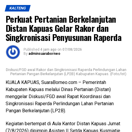
KALTENG
Ia menjelaskan terkait kondisi RPU lama sudah tidak lagi
Perkuat Pertanian Berkelanjutan
layak digunakan karena kondisi bangunan dan fasilitas
pendukung dinilai tidak memadai selain sistem
Distan Kapuas Gelar Rakor dan
pengelolaan limbah berpotensi mencemari lingkungan.
Singkronisasi Penyusunan Raperda
Lebih lanjut ia menjelaskan RPU baru telah dilengkapi
Published
4 jam ago
on
07/08/2026
fasilitas yang lebih baik namun Pemkab Kapuas
By
adminsuaraborneo
kedepannya berkomitmen melengkapi sarpras sehingga
pelayana kepada pelaku usaha maupun masyarakat
Diskusi/FGD awal Rakor dan Singkronisasi Raperda Perlindungan Lahan
semakin optimal.
Pertanian Pangan Berkelanjutan (LP2B) Kabupaten Kapuas. (Foto/Ist)
KUALA KAPUAS, SuaraBorneo.com – Pemerintah
Ia juga mengapresiasi dukungan seluruh pelaku usaha yang
Kabupaten Kapuas melalui Dinas Pertanian (Distan)
bersedia direlokasi tanpa adanya penolakan. Seluruh 16
menggelar Diskusi/FGD awal Rapat Koordinasi dan
pemotong unggas telah memenuhi kewajiban membayar
Singkronisasi Raperda Perlindungan Lahan Pertanian
retribusi.
Pangan Berkelanjutan (LP2B).
Ia menambahkan sesuai Perda yang berlaku yakni sebesar
Kegiatan bertempat di Aula Kantor Distan Kapuas Jumat
Rp300 per ekor meningkat dari tarif sebelumnya Rp100
(7/8/2026) dipimpin Asisten II Setda Kapuas Kusmiatie