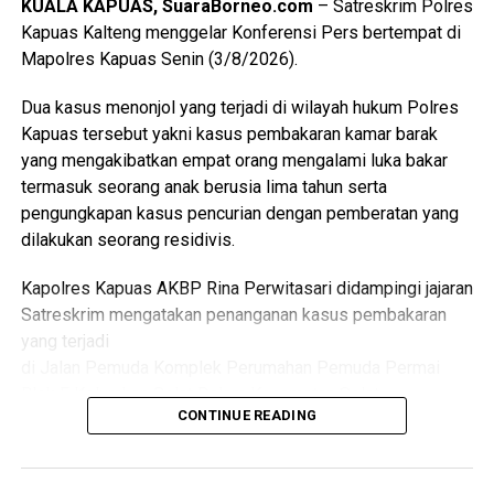
KUALA KAPUAS, SuaraBorneo.com
– Satreskrim Polres
dari pemerintah daerah pemerintah kecamatan pemerintah
Kapuas Kalteng menggelar Konferensi Pers bertempat di
desa tenaga kesehatan kader Posyandu hingga
Mapolres Kapuas Senin (3/8/2026).
masyarakat.
Dua kasus menonjol yang terjadi di wilayah hukum Polres
“Oleh karena itu sinergi lintas sektor menjadi kunci agar
Kapuas tersebut yakni kasus pembakaran kamar barak
berbagai persoalan kesehatan dan sosial dapat dideteksi
yang mengakibatkan empat orang mengalami luka bakar
sejak dini serta ditangani secara cepat dan tepat, ” katanya.
termasuk seorang anak berusia lima tahun serta
pengungkapan kasus pencurian dengan pemberatan yang
Lebih lanjut ia mengatakan melalui kegiatan tersebut Tim
dilakukan seorang residivis.
Pembina Posyandu Kabupaten Kapuas juga memperkuat
koordinasi.
Kapolres Kapuas AKBP Rina Perwitasari didampingi jajaran
Satreskrim mengatakan penanganan kasus pembakaran
“Dalam hal ini dengan pemerintah kecamatan pemerintah
yang terjadi
desa puskesmas dan perangkat daerah terkait penanganan
di Jalan Pemuda Komplek Perumahan Pemuda Permai
kasus sosial di masyarakat sehingga pelayanan kepada
Blok F Kelurahan Selat Dalam Kecamatan Selat.
kelompok rentan dapat dilakukan secara
CONTINUE READING
berkesinambungan,” ujarnya.
Dalam kasus itu D(26) ditetapkan sebagai tersangka
(Ujg/SB)
setelah diduga sengaja membakar kamar barak tempat