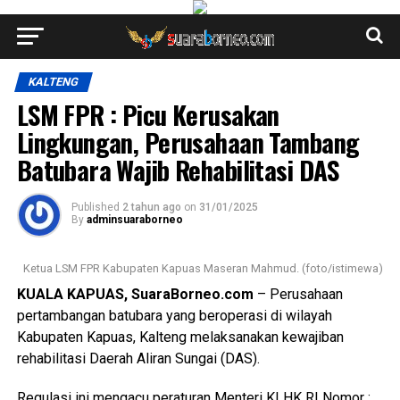
KALTENG
LSM FPR : Picu Kerusakan
Lingkungan, Perusahaan Tambang
Batubara Wajib Rehabilitasi DAS
Published
2 tahun ago
on
31/01/2025
By
adminsuaraborneo
Ketua LSM FPR Kabupaten Kapuas Maseran Mahmud. (foto/istimewa)
KUALA KAPUAS, SuaraBorneo.com
– Perusahaan
pertambangan batubara yang beroperasi di wilayah
Kabupaten Kapuas, Kalteng melaksanakan kewajiban
rehabilitasi Daerah Aliran Sungai (DAS).
Regulasi ini mengacu peraturan Menteri KLHK RI Nomor :