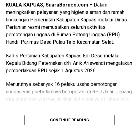
KUALA KAPUAS, SuaraBorneo.com
– Dalam
meningkatkan pelayanan yang higienis aman dan ramah
lingkungan Pemerintah Kabupaten Kapuas melalui Dinas
Pertanian resmi memusatkan seluruh aktivitas
pemotongan unggas di Rumah Potong Unggas (RPU)
Handil Parimas Desa Pulau Telo Kecamatan Selat.
Kadis Pertanian Kabupaten Kapuas Edi Dese melalui
Kepala Bidang Peternakan drh. Anik Ariswandi mengatakan
pemberlakuan RPU sejak 1 Agustus 2026.
Menurutnya sebanyak 16 pelaku usaha pemotongan
unggas yang sebelumnya beroperasi di RPU Jalan Jepang
direlokasi dan kini menjalankan aktivitasnya di lokasi baru.
“Relokasi itu dilakukan sebagai upaya meningkatkan
kualitas pelayanan sekaligus menghadirkan fasilitas
CONTINUE READING
pemotongan unggas yang lebih higienis aman dan ramah
lingkungan,” katanya Kamis (6/8/2026).