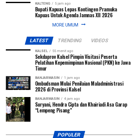
KALTENG
5 jam ago
Bupati Kapuas Lepas Kontingen Pramuka
Kapuas Untuk Agenda Jamnas XII 2026
MORE UMUM
LATEST
TRENDING
VIDEOS
KALSEL
55 menit ago
Sekdaprov Kalsel Pimpin Visitasi Peserta
Pelatihan Kepemimpinan Nasional (PKN) ke Jawa
Timur
BANJARMASIN
1 jam ago
Ombudsman Mulai Penilaian Maladministrasi
2026 di Provinsi Kalsel
BANJARMASIN
4 jam ago
Suryani, Hendra Cipta dan Khairiadi Asa Garap
“Lempeng Pisang”
POPULER