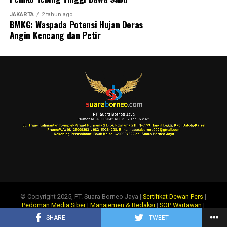
JAKARTA
2 tahun ago
BMKG: Waspada Potensi Hujan Deras
Angin Kencang dan Petir
© Copyright 2025, PT. Suara Borneo Jaya |
Sertifikat Dewan Pers
|
Pedoman Media Siber
|
Manajemen & Redaksi
|
SOP Wartawan
|
Disclaimer
|
Tentang Kami
|
Info Iklan
SHARE
TWEET