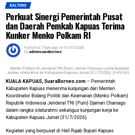
kekasihnya sekitar pukul 23.30 WIB Minggu (19/7/2026).
Views:
23
KALTENG
Bagikan ke
Perkuat Sinergi Pemerintah Pusat
Kapolres mengatakan kasus tersebut ditangani
berdasarkan Laporan Polisi Nomor
dan Daerah Pemkab Kapuas Terima
LP/B/32/VII/2026/SPKT/Polres Kapuas/Polda
WhatsApp
0
Facebook
0
Kunker Menko Polkam RI
Kalimantan Tengah tertanggal 20 Juli 2026.
Messenger
0
Twitter/X
0
Published
7 hari ago
on
31/07/2026
Berdasarkan hasil penyelidikan aksi nekat itu dipicu
By
adminsuaraborneo
pertengkaran antara tersangka dengan kekasihnya Rah
(26). Perselisihan keduanya telah berlangsung beberapa
Menko Polkam RI Jenderal TNI (Purn) Jamari Chaniago pada kegiatan
hari dan bahkan disertai ancaman akan membakar kamar
kunker silaturahmi ke Kabupaten Kapuas Jumat (31/7/2026). (Foto/Ist)
barak.
KUALA KAPUAS, SuaraBorneo.com
– Pemerintah
Kabupaten Kapuas menerima kunjungan dari Menteri
“Malam kejadian tersangka sempat datang ke lokasi dan
Koordinator Bidang Politik dan Keamanan (Menko Polkam)
berkumpul bersama para korban. Namun usai kembali dari
Republik Indonesia Jenderal TNI (Purn) Djamari Chaniago
menonton pertandingan final Piala Dunia ia kembali
dalam rangka silaturahmi sekaligus kunjungan kerja ke
mendatangi barak karena kembali terlibat cekcok dengan
Kabupaten Kapuas Jumat (31/7/2026).
korban,” katanya.
Kegiatan yang berpusat di Hall Rujab Bupati Kapuas
Nah saat pintu kamar dikunci dari dalam tersangka