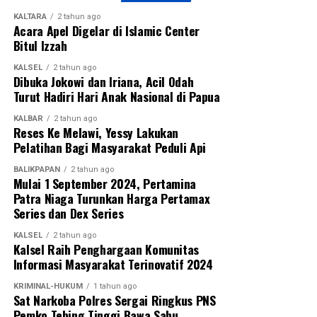
KALTARA
2 tahun ago
Acara Apel Digelar di Islamic Center
Bitul Izzah
KALSEL
2 tahun ago
Dibuka Jokowi dan Iriana, Acil Odah
Turut Hadiri Hari Anak Nasional di Papua
KALBAR
2 tahun ago
Reses Ke Melawi, Yessy Lakukan
Pelatihan Bagi Masyarakat Peduli Api
BALIKPAPAN
2 tahun ago
Mulai 1 September 2024, Pertamina
Patra Niaga Turunkan Harga Pertamax
Series dan Dex Series
KALSEL
2 tahun ago
Kalsel Raih Penghargaan Komunitas
Informasi Masyarakat Terinovatif 2024
KRIMINAL-HUKUM
1 tahun ago
Sat Narkoba Polres Sergai Ringkus PNS
Pemko Tebing Tinggi Bawa Sabu