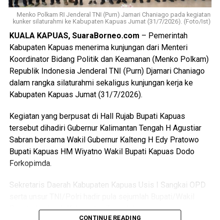
Nah saat pintu kamar dikunci dari dalam tersangka
menggedor hingga mendobrak pintu kemudian masuk
Menko Polkam RI Jenderal TNI (Purn) Jamari Chaniago pada kegiatan
kunker silaturahmi ke Kabupaten Kapuas Jumat (31/7/2026). (Foto/Ist)
sambil merusak sejumlah barang dan melanjutkan
KUALA KAPUAS, SuaraBorneo.com
– Pemerintah
pertengkaran.
Kabupaten Kapuas menerima kunjungan dari Menteri
Tak lama kemudian tersangka diduga menyiramkan sekitar
Koordinator Bidang Politik dan Keamanan (Menko Polkam)
satu liter BBM jenis pertalite ke lantai kamar dan barang-
Republik Indonesia Jenderal TNI (Purn) Djamari Chaniago
barang milik korban sebelum menyalakan korek api yang
dalam rangka silaturahmi sekaligus kunjungan kerja ke
memicu kobaran api.
Kabupaten Kapuas Jumat (31/7/2026).
Akibat kebakaran tersebut empat orang mengalami luka
Kegiatan yang berpusat di Hall Rujab Bupati Kapuas
bakar, yakni Rah (26) Muh(5) Len (26) dan Am(25). Selain
tersebut dihadiri Gubernur Kalimantan Tengah H Agustiar
korban luka sejumlah barang berharga ikut hangus terbakar
Sabran bersama Wakil Gubernur Kalteng H Edy Pratowo
di antaranya pakaian tas dan satu unit iPhone 12 Pro Max.
Bupati Kapuas HM Wiyatno Wakil Bupati Kapuas Dodo
Forkopimda.
“Motif pembakaran dipicu rasa kesal tersangka setelah
dituduh berselingkuh dan hubungan asmaranya dengan
Sekretaris Daerah Kabupaten Kapuas Usis I Sangkai OPD
korban berakhir,” jelasnya.
serta unsur TNI/Polri hadir pula sejumlah Bupati/Wakil
Bupati diwilayah Kalimantan Tengah bersama unsur
Kapolres melanjutkan tersangka kini telah ditahan di Rutan
CONTINUE READING