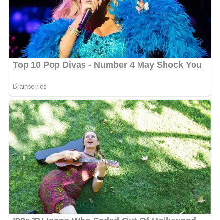
kemampuan teknis operator dan adanya pergantian
petugas di sejumlah desa maupun kelurahan.
Maka itu mengatasi persoalan tersebut DPMD
mengembangkan inovasi PROAKTIF atau Profil
Desa/Kelurahan yang Akurat Aktual Terintegrasi dan
Partisipatif dengan melibatkan pemerintah desa kelurahan
kecamatan hingga DPMD dalam proses pemutakhiran dan
validasi data.
“Kami ingin seluruh data desa
dan kelurahan dapat diinput secara akurat sehingga mampu
menggambarkan kondisi riil sebagai dasar penilaian
perkembangan desa,” ujarnya. (Ujg/SB)
Views:
29
Bagikan ke
WhatsApp
0
Facebook
0