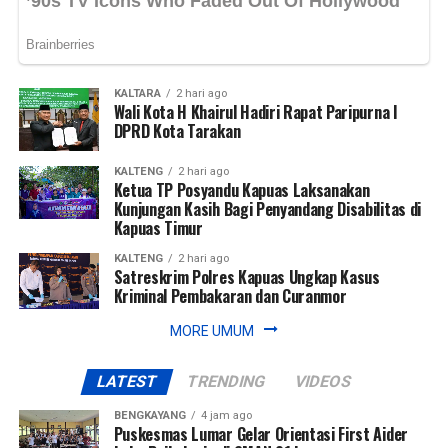
Messenger
0
Twitter/X
0
KALTARA
2 hari ago
Wali Kota H Khairul Hadiri Rapat Paripurna I
DPRD Kota Tarakan
KALTENG
2 hari ago
Ketua TP Posyandu Kapuas Laksanakan
Kunjungan Kasih Bagi Penyandang Disabilitas di
Kapuas Timur
KALTENG
2 hari ago
Satreskrim Polres Kapuas Ungkap Kasus
Kriminal Pembakaran dan Curanmor
MORE UMUM
LATEST
TRENDING
VIDEOS
BENGKAYANG
4 jam ago
Puskesmas Lumar Gelar Orientasi First Aider