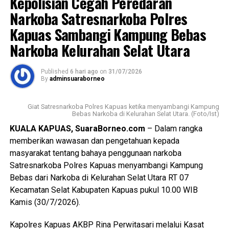
Kepolisian Cegah Peredaran
WhatsApp
0
Facebook
0
pembangunan.
Narkoba Satresnarkoba Polres
Messenger
0
Twitter/X
0
Kapuas Sambangi Kampung Bebas
“Dalam hal ini kami ingin memastikan pekerjaan
rekonstruksi jalan berjalan dengan baik sesuai spesifikasi
Narkoba Kelurahan Selat Utara
teknis dan dapat diselesaikan tepat waktu sehingga
manfaatnya segera dirasakan oleh masyarakat,” katanya.
Published
6 hari ago
on
31/07/2026
By
adminsuaraborneo
Lebih lanjut ia juga mengingatkan seluruh pihak yang
terlibat agar menjaga kualitas pekerjaan.
Giat Satresnarkoba Polres Kapuas ketika menyambangi Kampung
Bebas Narkoba di Kelurahan Selat Utara. (Foto/Ist)
“Mutu konstruksi harus menjadi perhatian utama agar jalan
KUALA KAPUAS, SuaraBorneo.com
– Dalam rangka
yang dibangun memiliki daya tahan yang baik dan dapat
memberikan wawasan dan pengetahuan kepada
dimanfaatkan masyarakat dalam jangka panjang,” ujarnya.
masyarakat tentang bahaya penggunaan narkoba
(Ujg/SB)
Satresnarkoba Polres Kapuas menyambangi Kampung
Bebas dari Narkoba di Kelurahan Selat Utara RT 07
Views:
30
Kecamatan Selat Kabupaten Kapuas pukul 10.00 WIB
Bagikan ke
Kamis (30/7/2026).
Kapolres Kapuas AKBP Rina Perwitasari melalui Kasat
WhatsApp
0
Facebook
0