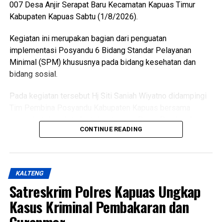
007 Desa Anjir Serapat Baru Kecamatan Kapuas Timur
Kabupaten Kapuas Sabtu (1/8/2026).
Kegiatan ini merupakan bagian dari penguatan
implementasi Posyandu 6 Bidang Standar Pelayanan
Minimal (SPM) khususnya pada bidang kesehatan dan
bidang sosial.
Pada kegiatan tersebut Hj Siti Saniah Wiyatno didampingi
Tim Pembina Posyandu Kabupaten Kapuas bersama
perangkat daerah terkait di antaranya Dinas Pemberdayaan
CONTINUE READING
Masyarakat dan Desa (DPMD) Dinas Kesehatan Dinas
Pemberdayaan Perempuan Perlindungan Anak
Pengendalian Penduduk dan Keluarga Berencana
(P3APPKB) Dinas Sosial Pemerintah Kecamatan Kapuas
KALTENG
Timur Pemdes serta kader Posyandu.
Satreskrim Polres Kapuas Ungkap
Menurutnya kunjungan kasih ini merupakan bentuk
Kasus Kriminal Pembakaran dan
perhatian pemerintah daerah kepada masyarakat yang