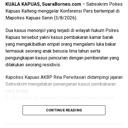
KUALA KAPUAS, SuaraBorneo.com
– Satreskrim Polres
desa puskesmas dan perangkat daerah terkait penanganan
Kapuas Kalteng menggelar Konferensi Pers bertempat di
kasus sosial di masyarakat sehingga pelayanan kepada
Mapolres Kapuas Senin (3/8/2026).
kelompok rentan dapat dilakukan secara
berkesinambungan,” ujarnya.
Dua kasus menonjol yang terjadi di wilayah hukum Polres
(Ujg/SB)
Kapuas tersebut yakni kasus pembakaran kamar barak
yang mengakibatkan empat orang mengalami luka bakar
Views:
21
termasuk seorang anak berusia lima tahun serta
Bagikan ke
pengungkapan kasus pencurian dengan pemberatan yang
dilakukan seorang residivis.
WhatsApp
0
Facebook
0
Kapolres Kapuas AKBP Rina Perwitasari didampingi jajaran
Messenger
0
Twitter/X
0
Satreskrim mengatakan penanganan kasus pembakaran
yang terjadi
di Jalan Pemuda Komplek Perumahan Pemuda Permai
Blok F Kelurahan Selat Dalam Kecamatan Selat.
CONTINUE READING
Dalam kasus itu D(26) ditetapkan sebagai tersangka
setelah diduga sengaja membakar kamar barak tempat