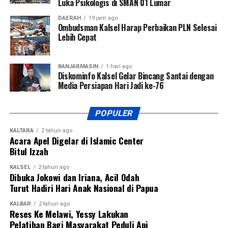
Luka Psikologis di SMAN 01 Lumar
DAERAH
19 jam ago
Ombudsman Kalsel Harap Perbaikan PLN Selesai
Lebih Cepat
BANJARMASIN
1 hari ago
Diskominfo Kalsel Gelar Bincang Santai dengan
Media Persiapan Hari Jadi ke-76
POPULER
KALTARA
2 tahun ago
Acara Apel Digelar di Islamic Center
Bitul Izzah
KALSEL
2 tahun ago
Dibuka Jokowi dan Iriana, Acil Odah
Turut Hadiri Hari Anak Nasional di Papua
KALBAR
2 tahun ago
Reses Ke Melawi, Yessy Lakukan
Pelatihan Bagi Masyarakat Peduli Api