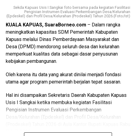
jelasnya.
Sekda Kapuas Usis I Sangkai foto bersama pada kegiatan Fasilitasi
Pengisian Instrumen Evaluasi Perkembangan Desa/Kelurahan
(Epdeskel) dan Profil Desa/Kelurahan (Prodeskel) Tahun 2026.(Foto/Ist)
Kasat Narkoba melanjutkan dalam kegiatan melakukan
Koordinasi Lomba Yel-Yel Anti Narkoba di tingkat RT di
KUALA KAPUAS, SuaraBorneo.com
– Dalam rangka
Kelurahan Selat Utara dalam rangka memperingati HUT RI.
meningkatkan kapasitas SDM Pemerintah Kabupaten
Kapuas melalui Dinas Pemberdayaan Masyarakat dan
“Selama kegiatan berlangsung dalam keadaan aman
Desa (DPMD) mendorong seluruh desa dan kelurahan
kondusif warga antusias mendukung program dan
memperkuat kualitas data sebagai dasar penyusunan
dokumen terlampir,” ujarnya. (Ujg/SB)
kebijakan pembangunan.
Views:
30
Oleh karena itu data yang akurat dinilai menjadi fondasi
Bagikan ke
utama agar program pemerintah berjalan tepat sasaran.
Hal ini disampaikan Sekretaris Daerah Kabupaten Kapuas
WhatsApp
0
Facebook
0
Usis I Sangkai ketika membuka kegiatan Fasilitasi
Pengisian Instrumen Evaluasi Perkembangan
Messenger
0
Twitter/X
0
Desa/Kelurahan (Epdeskel) dan Profil Desa/Kelurahan
(Prodeskel) Tahun 2026 di Aula Kantor Bupati Kapuas Rabu
(29/7/2026).