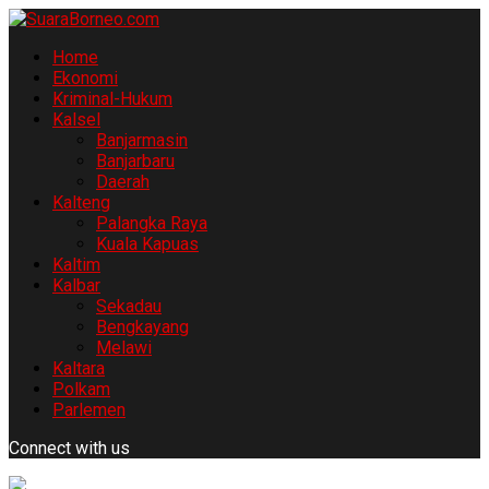
Home
Ekonomi
Kriminal-Hukum
Kalsel
Banjarmasin
Banjarbaru
Daerah
Kalteng
Palangka Raya
Kuala Kapuas
Kaltim
Kalbar
Sekadau
Bengkayang
Melawi
Kaltara
Polkam
Parlemen
Connect with us