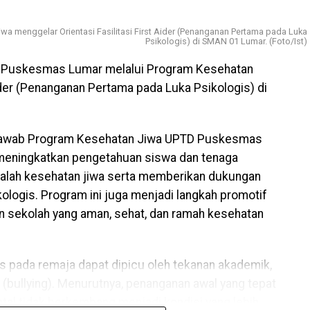
a menggelar Orientasi Fasilitasi First Aider (Penanganan Pertama pada Luka
Psikologis) di SMAN 01 Lumar. (Foto/Ist)
Puskesmas Lumar melalui Program Kesehatan
Aider (Penanganan Pertama pada Luka Psikologis) di
 Jawab Program Kesehatan Jiwa UPTD Puskesmas
k meningkatkan pengetahuan siswa dan tenaga
salah kesehatan jiwa serta memberikan dukungan
kologis. Program ini juga menjadi langkah promotif
n sekolah yang aman, sehat, dan ramah kesehatan
s pada remaja dapat dipicu oleh tekanan akademik,
n (bullying). Menurutnya, penanganan awal yang tepat
tal tidak berkembang menjadi kondisi yang lebih