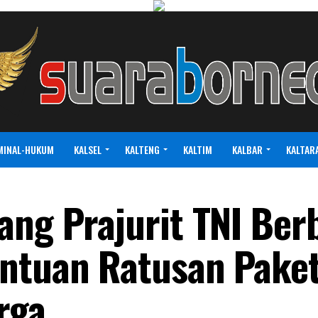
MINAL-HUKUM
KALSEL
KALTENG
KALTIM
KALBAR
KALTAR
ang Prajurit TNI Ber
antuan Ratusan Pake
rga