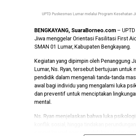
UPTD Puskesmas Lumar melalui Program Kesehatan Jiw
BENGKAYANG, SuaraBorneo.com
– UPTD 
Jiwa menggelar Orientasi Fasilitasi First 
SMAN 01 Lumar, Kabupaten Bengkayang.
Kegiatan yang dipimpin oleh Penanggung
Lumar, Ns. Ryan, tersebut bertujuan untu
pendidik dalam mengenali tanda-tanda ma
awal bagi individu yang mengalami luka psi
dan preventif untuk menciptakan lingkunga
mental.
Ns. Ryan menjelaskan bahwa luka psikologi
konflik sosial, hingga tindakan perundunga
sangat krusial agar masalah kesehatan men