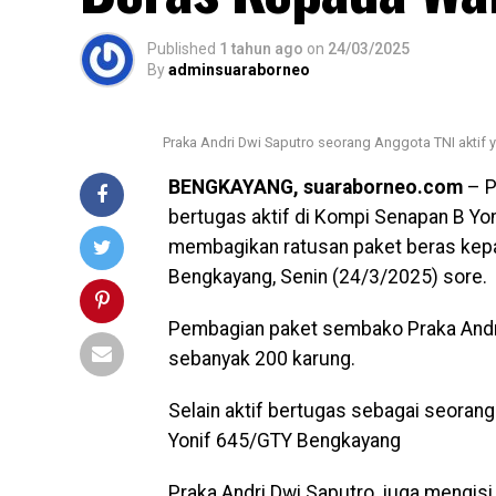
Published
1 tahun ago
on
24/03/2025
By
adminsuaraborneo
Praka Andri Dwi Saputro seorang Anggota TNI aktif 
BENGKAYANG, suaraborneo.com
– P
bertugas aktif di Kompi Senapan B Y
membagikan ratusan paket beras kep
Bengkayang, Senin (24/3/2025) sore.
Pembagian paket sembako Praka Andri
sebanyak 200 karung.
Selain aktif bertugas sebagai seorang 
Yonif 645/GTY Bengkayang
Praka Andri Dwi Saputro, juga mengis