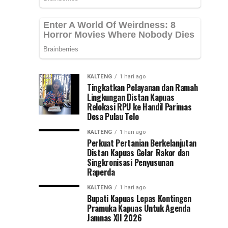
Provinsi
Kepemimpinan
Kalsel,
Muhammad
Nasional
Syarifuddin
mendampingi
(PKN)
para
peserta
ke
KALTENG
1 hari ago
Pelatihan
Tingkatkan Pelayanan dan Ramah
Kepemimpinan...
Lingkungan Distan Kapuas
Jawa
Relokasi RPU ke Handil Parimas
Desa Pulau Telo
Timur
KALTENG
1 hari ago
Perkuat Pertanian Berkelanjutan
Distan Kapuas Gelar Rakor dan
Singkronisasi Penyusunan
Raperda
KALTENG
1 hari ago
Bupati Kapuas Lepas Kontingen
Pramuka Kapuas Untuk Agenda
Jamnas XII 2026