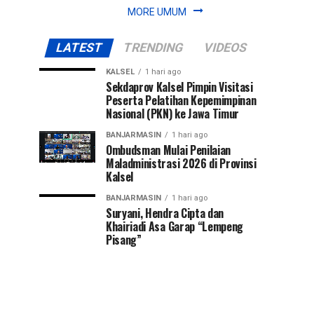
MORE UMUM
LATEST
TRENDING
VIDEOS
KALSEL
1 hari ago
Sekdaprov Kalsel Pimpin Visitasi
Peserta Pelatihan Kepemimpinan
Nasional (PKN) ke Jawa Timur
BANJARMASIN
1 hari ago
Ombudsman Mulai Penilaian
Maladministrasi 2026 di Provinsi
Kalsel
BANJARMASIN
1 hari ago
Suryani, Hendra Cipta dan
Khairiadi Asa Garap “Lempeng
Pisang”