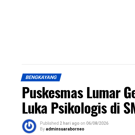
Telo
BENGKAYANG
Puskesmas Lumar Gela
Luka Psikologis di 
Published
2 hari ago
on
06/08/2026
By
adminsuaraborneo