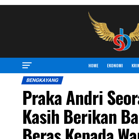
HOME
EKONOMI
KRI
BENGKAYANG
Praka Andri Seor
Kasih Berikan B
Beras Kepada Wa