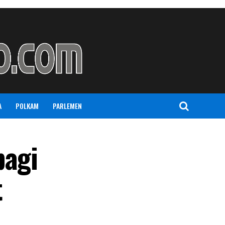
A
POLKAM
PARLEMEN
bagi
t