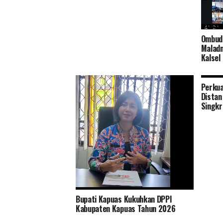
Ombuds
Maladm
Kalsel
Perkua
Distan
Singkr
Bupati Kapuas Kukuhkan DPPI
Tingkatkan Pelayanan dan Ramah
Kabupaten Kapuas Tahun 2026
Lingkungan Distan Kapuas Relokasi
RPU ke Handil Parimas Desa Pulau