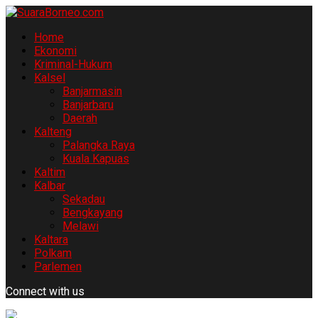
Home
Ekonomi
Kriminal-Hukum
Kalsel
Banjarmasin
Banjarbaru
Daerah
Kalteng
Palangka Raya
Kuala Kapuas
Kaltim
Kalbar
Sekadau
Bengkayang
Melawi
Kaltara
Polkam
Parlemen
Connect with us