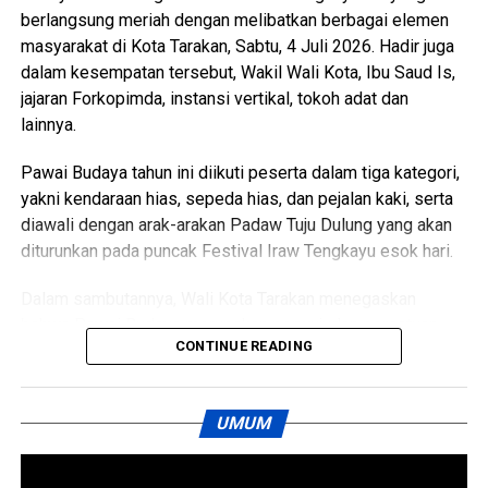
berlangsung meriah dengan melibatkan berbagai elemen
Views:
77
masyarakat di Kota Tarakan, Sabtu, 4 Juli 2026. Hadir juga
Bagikan ke
dalam kesempatan tersebut, Wakil Wali Kota, Ibu Saud Is,
jajaran Forkopimda, instansi vertikal, tokoh adat dan
WhatsApp
0
Facebook
0
lainnya.
Pawai Budaya tahun ini diikuti peserta dalam tiga kategori,
Messenger
0
Twitter/X
0
yakni kendaraan hias, sepeda hias, dan pejalan kaki, serta
diawali dengan arak-arakan Padaw Tuju Dulung yang akan
diturunkan pada puncak Festival Iraw Tengkayu esok hari.
Dalam sambutannya, Wali Kota Tarakan menegaskan
bahwa Pawai Budaya merupakan perwujudan persatuan
CONTINUE READING
dan kesatuan masyarakat Kota Tarakan. Keberagaman
suku, agama, budaya, dan adat istiadat yang hidup
berdampingan di Kota Tarakan menjadi kekuatan yang
UMUM
harus terus dijaga dan dipertahankan.
Wali Kota juga menyampaikan apresiasi kepada seluruh