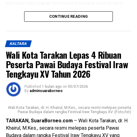
apresiasi dan ucapan terima kasih kepada seluruh tamu
undangan yang telah hadir serta masyarakat yang
Messenger
0
Twitter/X
0
CONTINUE READING
memadati lokasi acara dengan penuh antusias untuk
menyaksikan rangkaian prosesi budaya.
Wali Kota juga menegaskan bahwa meskipun di tengah
KALTARA
kebijakan efisiensi anggaran, pelaksanaan Festival Iraw
Wali Kota Tarakan Lepas 4 Ribuan
Tengkayu akan terus dipertahankan sebagai upaya
melestarikan budaya lokal dan pariwisata daerah.
Peserta Pawai Budaya Festival Iraw
Tengkayu XV Tahun 2026
Mengakhiri sambutannya, Wali Kota berharap Kota Tarakan
senantiasa diberikan keberkahan, keamanan, kemajuan, dan
Published
1 bulan ago
on
05/07/2026
kesejahteraan bagi seluruh masyarakatnya.
By
adminsuaraborneo
Turut hadir dalam kegiatan tersebut perwakilan Menteri
Wali Kota Tarakan, dr. H. Khairul, M.Kes., secara resmi melepas peserta
Pariwisata Republik Indonesia, perwakilan Pemerintah
Pawai Budaya dalam rangka Festival Iraw Tengkayu XV. (Foto/Ist)
Provinsi Kalimantan Utara, Bupati Malinau dan perwakilan
TARAKAN, SuaraBorneo.com
– Wali Kota Tarakan, dr. H.
kabupaten lainnya, unsur Forkopimda, tokoh adat, tokoh
Khairul, M.Kes., secara resmi melepas peserta Pawai
masyarakat, serta tamu undangan lainnya. [Adv/Mandu]
Budaya dalam rangka Festival Iraw Tengkayu XV yang