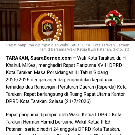
Bagikan ke
WhatsApp
0
Facebook
0
Messenger
0
Twitter/X
0
Rapat paripurna dipimpin oleh Wakil Ketua I DPRD Kota Tarakan Herman
Hamid bersama Wakil Ketua II Edi Patanan. (Foto/Ist)
TARAKAN, SuaraBorneo.com
– Wali Kota Tarakan, dr. H.
Khairul, M.Kes., menghadiri Rapat Paripurna XVIII DPRD
Kota Tarakan Masa Persidangan III Tahun Sidang
2025/2026 dengan agenda pengambilan keputusan
terhadap dua Rancangan Peraturan Daerah (Raperda) Kota
Tarakan. Rapat berlangsung di Ruang Rapat Utama Kantor
DPRD Kota Tarakan, Selasa (21/7/2026).
Rapat paripurna dipimpin oleh Wakil Ketua I DPRD Kota
Tarakan Herman Hamid bersama Wakil Ketua II Edi
Patanan, serta dihadiri 24 anggota DPRD Kota Tarakan,