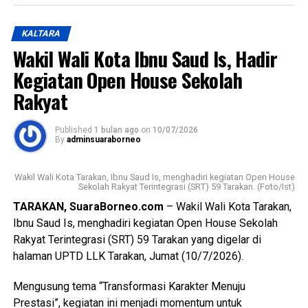
dokter gigi, dan 14 pejabat fungsional teknis. Selain itu,
sebanyak 51 aparatur sipil negara juga dilantik dalam
KALTARA
pengangkatan pertama Jabatan Fungsional yang akan
Wakil Wali Kota Ibnu Saud Is, Hadir
bertugas di berbagai perangkat daerah di lingkungan
Kegiatan Open House Sekolah
Pemerintah Kota Tarakan.
Rakyat
Wali Kota mengucapkan selamat kepada seluruh penerima
Surat Keputusan dan pejabat fungsional yang baru dilantik.
Published
1 bulan ago
on
10/07/2026
Ia menegaskan bahwa keberhasilan tersebut merupakan
By
adminsuaraborneo
buah dari perjuangan panjang serta amanah besar yang
harus dijalankan dengan penuh tanggung jawab.
Wakil Wali Kota Tarakan, Ibnu Saud Is, menghadiri kegiatan Open House
Sekolah Rakyat Terintegrasi (SRT) 59 Tarakan. (Foto/Ist)
(Adv/Mandu)
TARAKAN, SuaraBorneo.com
– Wakil Wali Kota Tarakan,
Views:
68
Ibnu Saud Is, menghadiri kegiatan Open House Sekolah
Bagikan ke
Rakyat Terintegrasi (SRT) 59 Tarakan yang digelar di
halaman UPTD LLK Tarakan, Jumat (10/7/2026).
WhatsApp
0
Facebook
0
Mengusung tema “Transformasi Karakter Menuju
Prestasi”, kegiatan ini menjadi momentum untuk