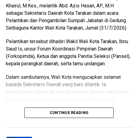
Khairul, M.Kes., melantik Abd. Azis Hasan, AP., M.H.
sebagai Sekretaris Daerah Kota Tarakan dalam acara
Pelantikan dan Pengambilan Sumpah Jabatan di Gedung
Serbaguna Kantor Wali Kota Tarakan, Jumat (31/7/2026).
Pelantikan tersebut dihadiri Wakil Wali Kota Tarakan, Ibnu
Saud Is, unsur Forum Koordinasi Pimpinan Daerah
(Forkopimda), Ketua dan anggota Panitia Seleksi (Pansel),
kepala perangkat daerah, serta tamu undangan.
Dalam sambutannya, Wali Kota mengucapkan selamat
kepada Sekretaris Daerah yang baru dilantik. Ia
menegaskan bahwa jabatan Sekretaris Daerah merupakan
puncak karier Aparatur Sipil Negara (ASN) di daerah
sekaligus memiliki peran strategis dalam
CONTINUE READING
mengoordinasikan jalannya pemerintahan.
Dijelaskan Wali Kota, pengangkatan Sekretaris Daerah
telah melalui proses seleksi yang panjang sesuai