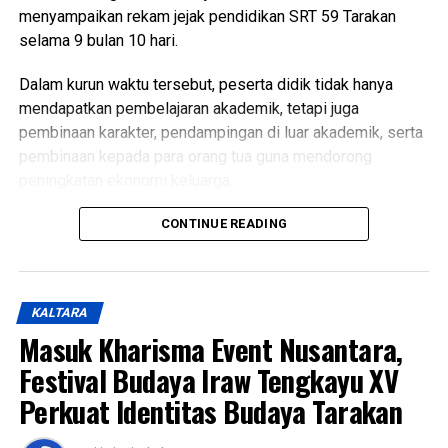
Messenger
0
Twitter/X
0
menyampaikan rekam jejak pendidikan SRT 59 Tarakan
selama 9 bulan 10 hari.
Dalam kurun waktu tersebut, peserta didik tidak hanya
mendapatkan pembelajaran akademik, tetapi juga
pembinaan karakter, pendampingan di luar akademik, serta
pembinaan kepada para orang tua guna mendorong
peningkatan ekonomi keluarga.
Dalam sambutannya, Wakil Wali Kota menyampaikan rasa
CONTINUE READING
bangga atas perkembangan para peserta didik.
Menurutnya, berbagai prestasi yang telah diraih serta karya
yang berhasil dihasilkan menjadi bukti bahwa pembinaan
KALTARA
karakter yang dilakukan mampu melahirkan generasi yang
Masuk Kharisma Event Nusantara,
berprestasi dan memiliki potensi untuk terus berkembang.
Festival Budaya Iraw Tengkayu XV
Ia juga menegaskan bahwa keberadaan SRT 59 Tarakan
Perkuat Identitas Budaya Tarakan
sejalan dengan program Asta Cita Presiden Republik
Indonesia serta visi dan misi Pemerintah Kota Tarakan