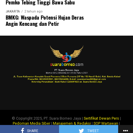
Pemko Tebing Tinggi Bawa Sabu
JAKARTA
2 tahun ago
BMKG: Waspada Potensi Hujan Deras
Angin Kencang dan Petir
© Copyright 2025, PT. Suara Borneo Jaya |
Sertifikat Dewan Pers
|
Pedoman Media Siber
|
Manajemen & Redaksi
|
SOP Wartawan
|
Disclaimer
|
Tentang Kami
|
Info Iklan
SHARE
TWEET