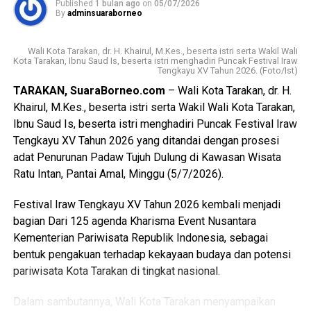
Published
1 bulan ago
on
05/07/2026
dalam meningkatkan kualitas sumber daya manusia.
By
adminsuaraborneo
Pada kesempatan tersebut disampaikan pula rencana
Wali Kota Tarakan, dr. H. Khairul, M.Kes., beserta istri serta Wakil Wali
pemindahan SRT 59 Tarakan ke gedung baru yang
Kota Tarakan, Ibnu Saud Is, beserta istri menghadiri Puncak Festival Iraw
Tengkayu XV Tahun 2026. (Foto/Ist)
berlokasi di Kecamatan Tarakan Utara. Diharapkan, dengan
fasilitas yang lebih memadai, semangat belajar dan proses
TARAKAN, SuaraBorneo.com
– Wali Kota Tarakan, dr. H.
pembinaan peserta didik dapat semakin meningkat.
Khairul, M.Kes., beserta istri serta Wakil Wali Kota Tarakan,
Ibnu Saud Is, beserta istri menghadiri Puncak Festival Iraw
Mengakhiri sambutannya, Wakil Wali Kota menyampaikan
Tengkayu XV Tahun 2026 yang ditandai dengan prosesi
apresiasi dan terima kasih kepada seluruh guru dan tenaga
adat Penurunan Padaw Tujuh Dulung di Kawasan Wisata
pendidik yang telah dengan penuh dedikasi membimbing
Ratu Intan, Pantai Amal, Minggu (5/7/2026).
serta mendampingi para peserta didik selama proses
pendidikan, sehingga mampu mencetak generasi yang
Festival Iraw Tengkayu XV Tahun 2026 kembali menjadi
berkarakter, mandiri, dan berprestasi. (Adv/Mandu)
bagian Dari 125 agenda Kharisma Event Nusantara
Kementerian Pariwisata Republik Indonesia, sebagai
Views:
56
bentuk pengakuan terhadap kekayaan budaya dan potensi
Bagikan ke
pariwisata Kota Tarakan di tingkat nasional.
Dalam sambutannya, Wali Kota Tarakan menyampaikan
WhatsApp
0
Facebook
0