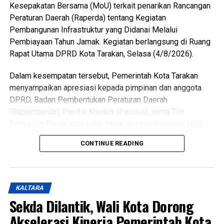
Kesepakatan Bersama (MoU) terkait penarikan Rancangan
Peraturan Daerah (Raperda) tentang Kegiatan
Pembangunan Infrastruktur yang Didanai Melalui
Pembiayaan Tahun Jamak. Kegiatan berlangsung di Ruang
Rapat Utama DPRD Kota Tarakan, Selasa (4/8/2026).
Dalam kesempatan tersebut, Pemerintah Kota Tarakan
menyampaikan apresiasi kepada pimpinan dan anggota
DPRD, Badan Pembentukan Peraturan Daerah
(Bapemperda), Panitia Khusus (Pansus), serta Tim
Penyusun Perda atas kerja sama dan pembahasan yang
telah dilakukan terhadap raperda tersebut.
CONTINUE READING
Wali Kota menjelaskan, keputusan menarik kembali
raperda didasarkan pada hasil konsultasi dengan
Kementerian Dalam Negeri yang mengacu pada ketentuan
KALTARA
terbaru dalam Permendagri Nomor 14 Tahun 2025.
Sekda Dilantik, Wali Kota Dorong
Regulasi tersebut mengatur bahwa pelaksanaan kegiatan
Akselerasi Kinerja Pemerintah Kota
tahun jamak cukup didasarkan pada persetujuan bersama