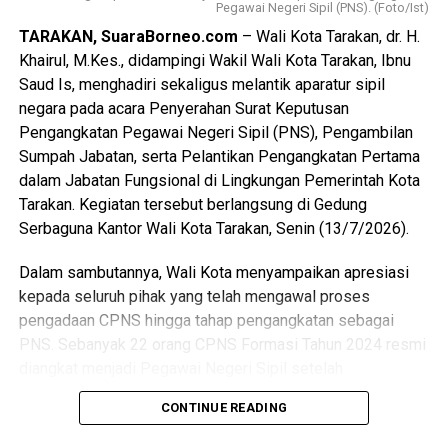
meningkatkan kualitas dan kapasitas pemuda, mendorong
Pegawai Negeri Sipil (PNS). (Foto/Ist)
kreativitas, inovasi, kewirausahaan, serta memperkuat
TARAKAN, SuaraBorneo.com
– Wali Kota Tarakan, dr. H.
peran organisasi kepemudaan dan partisipasi generasi
Khairul, M.Kes., didampingi Wakil Wali Kota Tarakan, Ibnu
muda dalam pembangunan daerah. Wali Kota juga
Saud Is, menghadiri sekaligus melantik aparatur sipil
menekankan pentingnya implementasi yang konsisten,
negara pada acara Penyerahan Surat Keputusan
terukur, dan berkelanjutan melalui sinergi antara
Pengangkatan Pegawai Negeri Sipil (PNS), Pengambilan
pemerintah, DPRD, organisasi kepemudaan, dunia
Sumpah Jabatan, serta Pelantikan Pengangkatan Pertama
pendidikan, dunia usaha, dan seluruh pemangku
dalam Jabatan Fungsional di Lingkungan Pemerintah Kota
kepentingan guna mewujudkan pemuda Tarakan yang
Tarakan. Kegiatan tersebut berlangsung di Gedung
berkarakter, mandiri, inovatif, dan berdaya saing.
Serbaguna Kantor Wali Kota Tarakan, Senin (13/7/2026).
(Adv/Mandu)
Dalam sambutannya, Wali Kota menyampaikan apresiasi
Views:
55
kepada seluruh pihak yang telah mengawal proses
Bagikan ke
pengadaan CPNS hingga tahap pengangkatan sebagai
PNS. Sebanyak 22 orang CPNS Formasi Tahun 2024 resmi
diangkat menjadi Pegawai Negeri Sipil setelah
WhatsApp
0
Facebook
0
menyelesaikan seluruh tahapan yang dipersyaratkan, mulai
CONTINUE READING
dari seleksi, Pelatihan Dasar CPNS, hingga proses
Messenger
0
Twitter/X
0
penetapan. Jumlah tersebut terdiri atas 5 dokter umum, 3