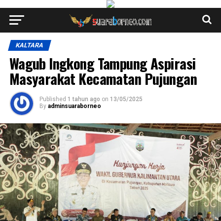
KALTARA
Wagub Ingkong Tampung Aspirasi
Masyarakat Kecamatan Pujungan
Published
1 tahun ago
on
13/05/2025
By
adminsuaraborneo