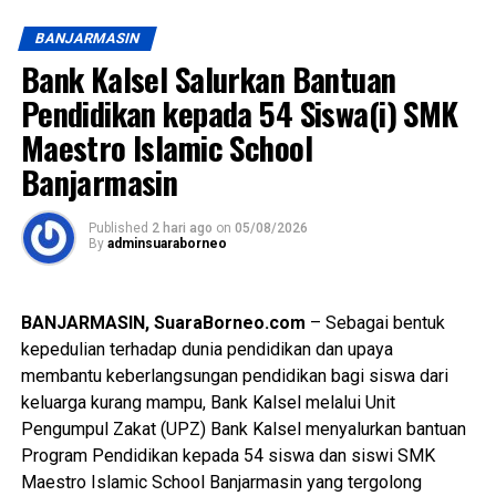
daerah.
BANJARMASIN
Puncak perayaan tahun ini dibuat lebih berkesan agar
Bank Kalsel Salurkan Bantuan
masyarakat bisa datang menikmati hiburan murah meriah.
Pendidikan kepada 54 Siswa(i) SMK
Maestro Islamic School
Seluruh jajaran satuan kerja perangkat daerah dikerahkan
sesuai tugas masing-masing demi melayani keperluan
Banjarmasin
warga Banua.
Published
2 hari ago
on
05/08/2026
“Peresmian Masjid Syekh Muhammad Arsyad Al-Banjari
By
adminsuaraborneo
menjadi agenda istimewa dalam rangkaian peringatan
tahun ini agak sedikit berbeda,” ujarnya.
BANJARMASIN, SuaraBorneo.com
– Sebagai bentuk
“Tempat ibadah megah tersebut siap difungsikan langsung
kepedulian terhadap dunia pendidikan dan upaya
untuk pelaksanaan salat Jumat berjemaah setelah
membantu keberlangsungan pendidikan bagi siswa dari
diresmikan hari Kamis, “ ucapnya.
keluarga kurang mampu, Bank Kalsel melalui Unit
Pengumpul Zakat (UPZ) Bank Kalsel menyalurkan bantuan
“Kehadiran ikon religi baru ini sekaligus menambah
Program Pendidikan kepada 54 siswa dan siswi SMK
destinasi wisata spiritual bagi masyarakat di kawasan
Maestro Islamic School Banjarmasin yang tergolong