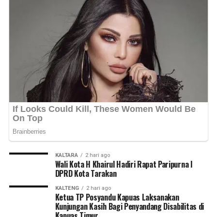
Views:
14
Bagikan ke
WhatsApp
0
Facebook
0
Messenger
0
Twitter/X
0
KALTARA
2 hari ago
Wali Kota H Khairul Hadiri Rapat Paripurna I
DPRD Kota Tarakan
KALTENG
2 hari ago
Ketua TP Posyandu Kapuas Laksanakan
Kunjungan Kasih Bagi Penyandang Disabilitas di
Kapuas Timur