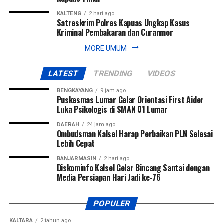
KALTENG
2 hari ago
Satreskrim Polres Kapuas Ungkap Kasus
Kriminal Pembakaran dan Curanmor
MORE UMUM
LATEST
TRENDING
VIDEOS
BENGKAYANG
9 jam ago
Puskesmas Lumar Gelar Orientasi First Aider
Luka Psikologis di SMAN 01 Lumar
DAERAH
24 jam ago
Ombudsman Kalsel Harap Perbaikan PLN Selesai
Lebih Cepat
BANJARMASIN
2 hari ago
Diskominfo Kalsel Gelar Bincang Santai dengan
Media Persiapan Hari Jadi ke-76
POPULER
KALTARA
2 tahun ago