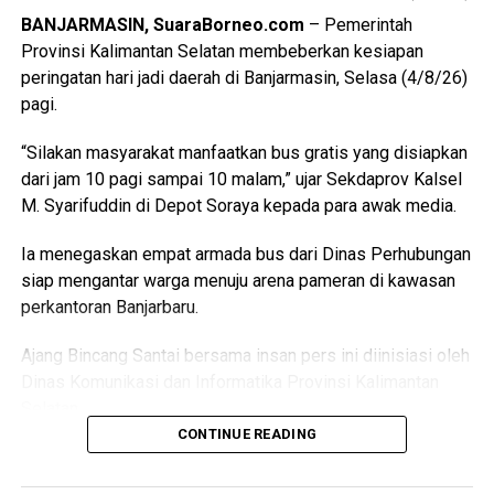
BANJARMASIN, SuaraBorneo.com
– Pemerintah
Provinsi Kalimantan Selatan membeberkan kesiapan
peringatan hari jadi daerah di Banjarmasin, Selasa (4/8/26)
pagi.
“Silakan masyarakat manfaatkan bus gratis yang disiapkan
dari jam 10 pagi sampai 10 malam,” ujar Sekdaprov Kalsel
M. Syarifuddin di Depot Soraya kepada para awak media.
Ia menegaskan empat armada bus dari Dinas Perhubungan
siap mengantar warga menuju arena pameran di kawasan
perkantoran Banjarbaru.
Ajang Bincang Santai bersama insan pers ini diinisiasi oleh
Dinas Komunikasi dan Informatika Provinsi Kalimantan
Selatan.
CONTINUE READING
Pertemuan hangat ini dikemas penuh keakraban untuk
menyampaikan keterbukaan informasi pembangunan