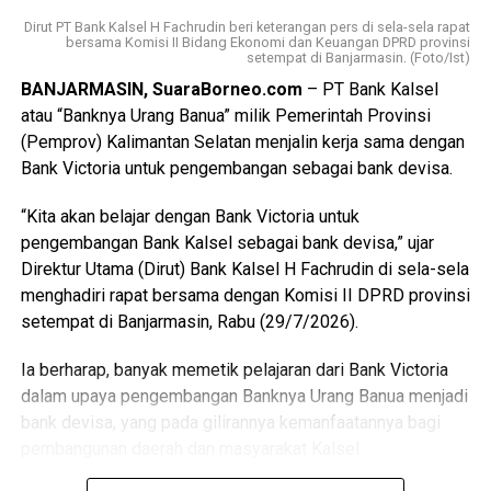
dan pemerintah daerah.
Ketenagalistrikan. Maka, dengan kondisi pemadaman saat
Dirut PT Bank Kalsel H Fachrudin beri keterangan pers di sela-sela rapat
bersama Komisi II Bidang Ekonomi dan Keuangan DPRD provinsi
ini adalah bentuk pengabaian terhadap kewajiban dan janji
setempat di Banjarmasin. (Foto/Ist)
Dalam sambutannya, Gubernur H. Muhidin mengajak
pelayanan yang berkualitas serta pemenuhan hak
BANJARMASIN, SuaraBorneo.com
– PT Bank Kalsel
seluruh peserta menjadikan turnamen sebagai ajang
konsumen akan kontinuitas pelayanan tenaga listrik yang
atau “Banknya Urang Banua” milik Pemerintah Provinsi
memperkuat persaudaraan sekaligus membangun prestasi
baik. Permasalahan lainnya yang ditemukan menyangkut
(Pemprov) Kalimantan Selatan menjalin kerja sama dengan
sepak bola Banua.
optimalisasi tata kelola informasi dan komunikasi publik,
Bank Victoria untuk pengembangan sebagai bank devisa.
khususnya terkait akurasi, substansi dan transparansi.
“Semoga seluruh rangkaian kegiatan ini berjalan dengan
Kemudian keefektifan pengelolaan pengaduan baik di
“Kita akan belajar dengan Bank Victoria untuk
baik, lancar, serta mendapat bimbingan dan petunjuk dari
media sosial maupun kanal pengaduan resmi PLN, serta
pengembangan Bank Kalsel sebagai bank devisa,” ujar
Allah SWT. Atas nama Pemerintah Provinsi Kalimantan
kejelasan pemberian kompensasi bagi pelanggan
Direktur Utama (Dirut) Bank Kalsel H Fachrudin di sela-sela
Selatan, saya menyampaikan apresiasi kepada Pangdam
terdampak.
menghadiri rapat bersama dengan Komisi II DPRD provinsi
XXII/Tambun Bungai beserta seluruh panitia atas
setempat di Banjarmasin, Rabu (29/7/2026).
terselenggaranya kompetisi yang menjadi bagian dari
Atas berbagai laporan dan permasalahan tersebut,
peringatan Hari Ulang Tahun ke-1 Kodam XXII/Tambun
Ombudsman Kalsel meminta klarifikasi atau penjelasan
Ia berharap, banyak memetik pelajaran dari Bank Victoria
Bungai,” sampai Gubernur H. Muhidin.
dari manajemen PT. PLN UP3 Banjarmasin beserta jajaran.
dalam upaya pengembangan Banknya Urang Banua menjadi
Dalam pertemuan dimaksud, pihak PLN pertama
bank devisa, yang pada gilirannya kemanfaatannya bagi
Disampaikan Gubernur H. Muhidin, kejuaraan ini bukan
menyampaikan permohonan maaf atas peristiwa
pembangunan daerah dan masyarakat Kalsel.
sekadar pertandingan, tetapi menjadi wadah pembinaan
pemadaman bergilir ini. Kemudian dijelaskan penyebab
atlet sekaligus mempererat hubungan masyarakat