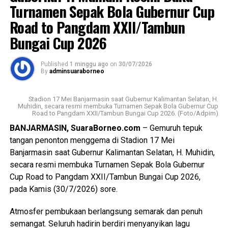
Turnamen Sepak Bola Gubernur Cup
Kota Banjarbaru, Kabupaten Banjar, dan Kabupaten Barito
#Baznas #BaznasKalsel
Messenger
0
Twitter/X
0
Road to Pangdam XXII/Tambun
Kuala. Hal tersebut dilakukan sebagai bentuk tanggung
Views:
20
jawab Ombudsman sebagai lembaga pengawas
Bungai Cup 2026
Bagikan ke
penyelenggaraan pelayanan publik, dengan melaksanakan
langkah-langkah tindak lanjut sesuai kewenangan pada
Published
1 minggu ago
on
30/07/2026
Undang-Undang (UU) Nomor 37 Tahun 2008 Tentang
By
adminsuaraborneo
WhatsApp
0
Facebook
0
Ombudsman Republik Indonesia.
Stadion 17 Mei Banjarmasin saat Gubernur Kalimantan Selatan, H.
Messenger
0
Twitter/X
0
Hadi melanjutkan bahwa substansi laporan terkait
Muhidin, secara resmi membuka Turnamen Sepak Bola Gubernur Cup
Road to Pangdam XXII/Tambun Bungai Cup 2026. (Foto/Adpim)
“intensitas pemadaman yang semakin sering sejak bulan
BANJARMASIN, SuaraBorneo.com
– Gemuruh tepuk
Juni 2026, hampir setiap hari, waktunya lama minimal
tangan penonton menggema di Stadion 17 Mei
antara 4 hingga 5 jam, dan terjadi di wilayah tertentu saja,
Banjarmasin saat Gubernur Kalimantan Selatan, H. Muhidin,
sehingga masyarakat menyebutnya bukan pemadaman
secara resmi membuka Turnamen Sepak Bola Gubernur
bergilir tetapi menyala bergilir”. Sering pula pemadaman
Cup Road to Pangdam XXII/Tambun Bungai Cup 2026,
tanpa pemberitahuan terlebih dahulu, kalaupun ada
pada Kamis (30/7/2026) sore.
informasinya tidak akurat atau berbeda dengan
penyampaian melalui media sosial atau kanal resmi PLN.
Atmosfer pembukaan berlangsung semarak dan penuh
semangat. Seluruh hadirin berdiri menyanyikan lagu
Ditambahkan oleh Hadi, bahwa masyarakat juga sudah