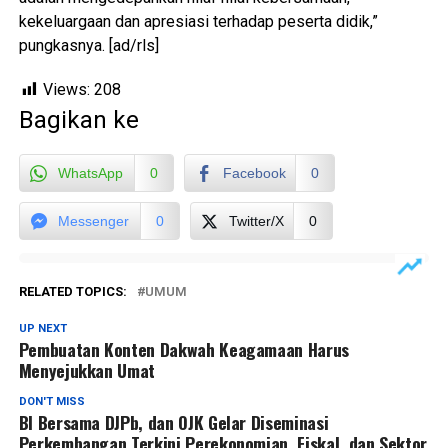
kekeluargaan dan apresiasi terhadap peserta didik,”
pungkasnya. [ad/rls]
Views:
208
Bagikan ke
WhatsApp
0
Facebook
0
Messenger
0
Twitter/X
0
RELATED TOPICS:
UMUM
UP NEXT
Pembuatan Konten Dakwah Keagamaan Harus
Menyejukkan Umat
DON'T MISS
BI Bersama DJPb, dan OJK Gelar Diseminasi
Perkembangan Terkini Perekonomian, Fiskal, dan Sektor