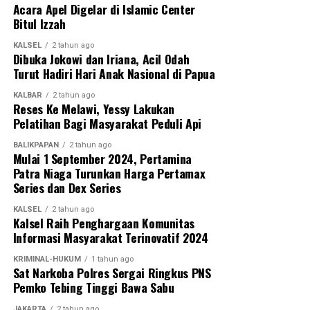
Acara Apel Digelar di Islamic Center
Bitul Izzah
KALSEL
2 tahun ago
Dibuka Jokowi dan Iriana, Acil Odah
Turut Hadiri Hari Anak Nasional di Papua
KALBAR
2 tahun ago
Reses Ke Melawi, Yessy Lakukan
Pelatihan Bagi Masyarakat Peduli Api
BALIKPAPAN
2 tahun ago
Mulai 1 September 2024, Pertamina
Patra Niaga Turunkan Harga Pertamax
Series dan Dex Series
KALSEL
2 tahun ago
Kalsel Raih Penghargaan Komunitas
Informasi Masyarakat Terinovatif 2024
KRIMINAL-HUKUM
1 tahun ago
Sat Narkoba Polres Sergai Ringkus PNS
Pemko Tebing Tinggi Bawa Sabu
JAKARTA
2 tahun ago