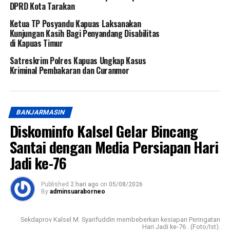
DPRD Kota Tarakan
Ketua TP Posyandu Kapuas Laksanakan
Kunjungan Kasih Bagi Penyandang Disabilitas
di Kapuas Timur
Satreskrim Polres Kapuas Ungkap Kasus
Kriminal Pembakaran dan Curanmor
BANJARMASIN
Diskominfo Kalsel Gelar Bincang
Santai dengan Media Persiapan Hari
Jadi ke-76
Published
2 hari ago
on
05/08/2026
By
adminsuaraborneo
Sekdaprov Kalsel M. Syarifuddin membeberkan kesiapan Peringatan
Hari Jadi ke-76 . (Foto/Ist).