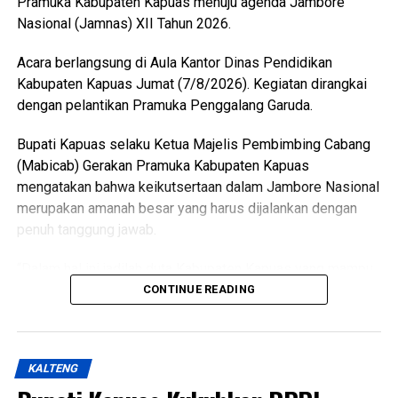
Pramuka Kabupaten Kapuas menuju agenda Jambore
Meski begitu terjadi permasalahan atas kondisi lahan di
Nasional (Jamnas) XII Tahun 2026.
antaranya perbedaan data antar instansi perubahan
penggunaan lahan singkronisasi dengan RTRW dan RDTR.
Acara berlangsung di Aula Kantor Dinas Pendidikan
Kabupaten Kapuas Jumat (7/8/2026). Kegiatan dirangkai
“Oleh karena itu terkait hal tersebut kami menyepakati data
dengan pelantikan Pramuka Penggalang Garuda.
final LP2B data LCP2B menyempurnakan Raperda melalui
proses harmonisasi dan pembahasan DPRD,” ujarnya.
Bupati Kapuas selaku Ketua Majelis Pembimbing Cabang
(Ujg/SB)
(Mabicab) Gerakan Pramuka Kabupaten Kapuas
mengatakan bahwa keikutsertaan dalam Jambore Nasional
Views:
9
merupakan amanah besar yang harus dijalankan dengan
Bagikan ke
penuh tanggung jawab.
WhatsApp
0
Facebook
0
“Dalam hal ini jadilah duta Kabupaten Kapuas yang mampu
menunjukkan sikap disiplin, sopan santun semangat
CONTINUE READING
Messenger
0
Twitter/X
0
gotong royong, serta menjunjung tinggi nilai-nilai Tri Satya
dan Dasa Dharma Pramuka,” ujarnya.
KALTENG
Ia mengatakan pembentukan karakter tersebut selaras
dengan penetapan predikat Pramuka Penggalang Garuda.