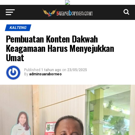
KALTENG
Pembuatan Konten Dakwah
Keagamaan Harus Menyejukkan
Umat
Published
1 tahun ago
on
23/05/2025
By
adminsuaraborneo