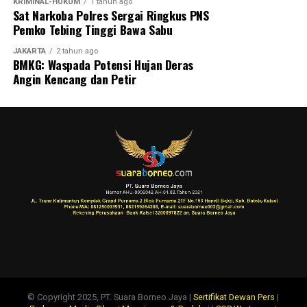
KRIMINAL-HUKUM
1 tahun ago
Sat Narkoba Polres Sergai Ringkus PNS
Pemko Tebing Tinggi Bawa Sabu
JAKARTA
2 tahun ago
BMKG: Waspada Potensi Hujan Deras
Angin Kencang dan Petir
© Copyright 2025, PT. Suara Borneo Jaya |
Sertifikat Dewan Pers
|