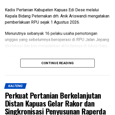
Kadis Pertanian Kabupaten Kapuas Edi Dese melalui
Kepala Bidang Peternakan drh. Anik Ariswandi mengatakan
pemberlakuan RPU sejak 1 Agustus 2026.
Menurutnya sebanyak 16 pelaku usaha pemotongan
unggas yang sebelumnya beroperasi di RPU Jalan Jepang
direlokasi dan kini menjalankan aktivitasnya di lokasi baru.
“Relokasi itu dilakukan sebagai upaya meningkatkan
kualitas pelayanan sekaligus menghadirkan fasilitas
CONTINUE READING
pemotongan unggas yang lebih higienis aman dan ramah
lingkungan,” katanya Kamis (6/8/2026).
KALTENG
Ia menjelaskan terkait kondisi RPU lama sudah tidak lagi
Perkuat Pertanian Berkelanjutan
layak digunakan karena kondisi bangunan dan fasilitas
pendukung dinilai tidak memadai selain sistem
Distan Kapuas Gelar Rakor dan
pengelolaan limbah berpotensi mencemari lingkungan.
Singkronisasi Penyusunan Raperda