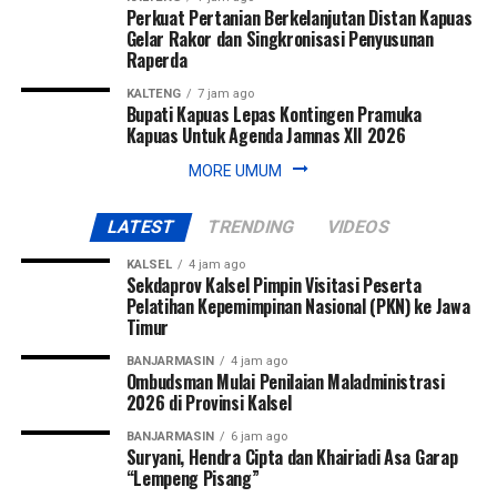
Perkuat Pertanian Berkelanjutan Distan Kapuas
Gelar Rakor dan Singkronisasi Penyusunan
Raperda
KALTENG
7 jam ago
Bupati Kapuas Lepas Kontingen Pramuka
Kapuas Untuk Agenda Jamnas XII 2026
MORE UMUM
LATEST
TRENDING
VIDEOS
KALSEL
4 jam ago
Sekdaprov Kalsel Pimpin Visitasi Peserta
Pelatihan Kepemimpinan Nasional (PKN) ke Jawa
Timur
BANJARMASIN
4 jam ago
Ombudsman Mulai Penilaian Maladministrasi
2026 di Provinsi Kalsel
BANJARMASIN
6 jam ago
Suryani, Hendra Cipta dan Khairiadi Asa Garap
“Lempeng Pisang”