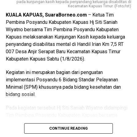
pada kunjungan kasih kepada penyandang keluarga disabilitas di
Kecamatan Kapuas Timur. (Foto/Ist)
$Paskibraka merupakan wadah pembentukan karakter
KUALA KAPUAS, SuaraBorneo.com
– Ketua Tim
generasi muda yang berlandaskan nilai-nilai Pancasila
Pembina Posyandu Kabupaten Kapuas Hj Siti Saniah
cinta tanah air disiplin tanggung jawab kepemimpinan, dan
Wiyatno bersama Tim Pembina Posyandu Kabupaten
semangat gotong royong,” ujarnya.
Kapuas melaksanakan Kunjungan Kasih kepada keluarga
penyandang disabilitas mental di Handil Irian Km 7,5 RT
Kepala Badan Kesbangpol Kabupaten Kapuas Yunabut
007 Desa Anjir Serapat Baru Kecamatan Kapuas Timur
menyampaikan kegiatan tersebut merupakan tindak lanjut
Kabupaten Kapuas Sabtu (1/8/2026).
Keputusan Kepala Badan Pembinaan Ideologi Pancasila
(BPIP) Nomor 50 Tahun 2024 tentang Tata Cara
Kegiatan ini merupakan bagian dari penguatan
Pengangkatan Pertama Kali Pelaksana Duta Pancasila
implementasi Posyandu 6 Bidang Standar Pelayanan
Paskibraka Indonesia Tingkat Provinsi dan
Minimal (SPM) khususnya pada bidang kesehatan dan
Kabupaten/Kota.
bidang sosial.
“Kegiatan ini juga mengacu pada Peraturan BPIP Nomor 3
Pada kegiatan tersebut Hj Siti Saniah Wiyatno didampingi
Tahun 2022 sebagaimana telah diubah dengan Peraturan
Tim Pembina Posyandu Kabupaten Kapuas bersama
BPIP Nomor 5 Tahun 2023 yang mengamanatkan bahwa
perangkat daerah terkait di antaranya Dinas Pemberdayaan
calon Paskibraka terpilih wajib mengikuti pemusatan
CONTINUE READING
Masyarakat dan Desa (DPMD) Dinas Kesehatan Dinas
pendidikan dan pelatihan sebelum melaksanakan tugas