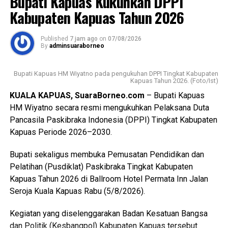
Bupati Kapuas Kukuhkan DPPI
Oleh karena itu melalui pembinaan ketat para anggota yang
Kabupaten Kapuas Tahun 2026
dilantik diharapkan mampu menjadi teladan.
Published
7 jam ago
on
07/08/2026
Sementara itu Ketua Kwartir Cabang (Kwarcab) Gerakan
By
adminsuaraborneo
Pramuka Kapuas Suwarno Muriyat mengatakan pelantikan
Pramuka Penggalang Garuda ini menjadi sejarah baru
Bupati Kapuas HM Wiyatno pada pengukuhan DPPI Tingkat Kabupaten
karena merupakan yang pertama kali dilaksanakan di
Kapuas Tahun 2026. (Foto/Ist)
Kabupaten Kapuas setelah para peserta melampaui
KUALA KAPUAS, SuaraBorneo.com
– Bupati Kapuas
serangkaian ujian ketat.
HM Wiyatno secara resmi mengukuhkan Pelaksana Duta
Pancasila Paskibraka Indonesia (DPPI) Tingkat Kabupaten
Ia menyebutkan ada sebanyak 47 anggota kontingen yang
Kapuas Periode 2026–2030.
terdiri dari peserta, pembina, dan pendamping
diberangkatkan menuju Bumi Perkemahan dan Graha
Bupati sekaligus membuka Pemusatan Pendidikan dan
Wisata (Buperta) Cibubur Jakarta, untuk mengikuti agenda
Pelatihan (Pusdiklat) Paskibraka Tingkat Kabupaten
Jamnas pada 13–23 Agustus 2026.
Kapuas Tahun 2026 di Ballroom Hotel Permata Inn Jalan
Seroja Kuala Kapuas Rabu (5/8/2026).
“Mereka akan bergabung dengan Pramuka Penggalang se-
Indonesia menurut informasi juga hadir Pramuka se-Asia
Kegiatan yang diselenggarakan Badan Kesatuan Bangsa
Tenggara. Ini merupakan hal positif bagi perkembangan
dan Politik (Kesbangpol) Kabupaten Kapuas tersebut