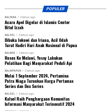
POPULER
KALTARA
2 tahun ago
Acara Apel Digelar di Islamic Center
Bitul Izzah
KALSEL
2 tahun ago
Dibuka Jokowi dan Iriana, Acil Odah
Turut Hadiri Hari Anak Nasional di Papua
KALBAR
2 tahun ago
Reses Ke Melawi, Yessy Lakukan
Pelatihan Bagi Masyarakat Peduli Api
BALIKPAPAN
2 tahun ago
Mulai 1 September 2024, Pertamina
Patra Niaga Turunkan Harga Pertamax
Series dan Dex Series
KALSEL
2 tahun ago
Kalsel Raih Penghargaan Komunitas
Informasi Masyarakat Terinovatif 2024