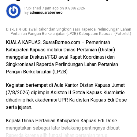
Lebih lanjut ia menjelaskan RPU baru telah dilengkapi
Published
7 jam ago
on
07/08/2026
fasilitas yang lebih baik namun Pemkab Kapuas
By
adminsuaraborneo
kedepannya berkomitmen melengkapi sarpras sehingga
pelayana kepada pelaku usaha maupun masyarakat
Diskusi/FGD awal Rakor dan Singkronisasi Raperda Perlindungan Lahan
semakin optimal.
Pertanian Pangan Berkelanjutan (LP2B) Kabupaten Kapuas. (Foto/Ist)
KUALA KAPUAS, SuaraBorneo.com – Pemerintah
Ia juga mengapresiasi dukungan seluruh pelaku usaha yang
Kabupaten Kapuas melalui Dinas Pertanian (Distan)
bersedia direlokasi tanpa adanya penolakan. Seluruh 16
menggelar Diskusi/FGD awal Rapat Koordinasi dan
pemotong unggas telah memenuhi kewajiban membayar
Singkronisasi Raperda Perlindungan Lahan Pertanian
retribusi.
Pangan Berkelanjutan (LP2B).
Ia menambahkan sesuai Perda yang berlaku yakni sebesar
Kegiatan bertempat di Aula Kantor Distan Kapuas Jumat
Rp300 per ekor meningkat dari tarif sebelumnya Rp100
(7/8/2026) dipimpin Asisten II Setda Kapuas Kusmiatie
per ekor. Dana ini masuk pendapatan daerah kemudian
dihadiri pihak akademisi UPR Ka distan Kapuas Edi Dese
kembali kepada peningkatan fasilitas RPU itu sendiri.
serta jajaran.
“Pemerintah Kabupaten Kapuas berharap proses
Kepala Dinas Pertanian Kabupaten Kapuas Edi Dese
pemotongan unggas dapat berlangsung lebih tertata
mengatakan sebagai latar belakang pentingnya dibuat
memenuhi standar kesehatan masyarakat serta
Raperda karena alih fungsi lahan pertanian terus