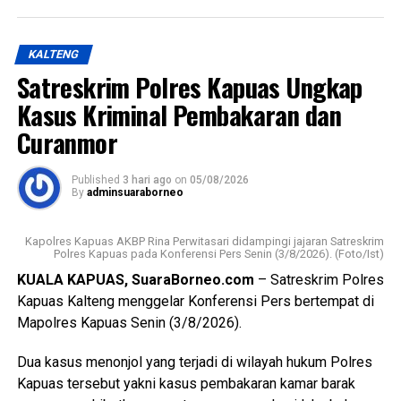
Pemberdayaan Perempuan Perlindungan Anak
pengibaran dan penurunan Duplikat Bendera Pusaka pada
Pengendalian Penduduk dan Keluarga Berencana
peringatan Hari Ulang Tahun Kemerdekaan Republik
(P3APPKB) Dinas Sosial Pemerintah Kecamatan Kapuas
KALTENG
Indonesia,” ujarnya. (Ujg/SB)
Timur Pemdes serta kader Posyandu.
Satreskrim Polres Kapuas Ungkap
Views:
10
Menurutnya kunjungan kasih ini merupakan bentuk
Kasus Kriminal Pembakaran dan
Bagikan ke
perhatian pemerintah daerah kepada masyarakat yang
Curanmor
tergolong rentan sekaligus memperkuat pelaksanaan
transformasi Posyandu yang kini tidak hanya berfokus
WhatsApp
0
Facebook
0
Published
3 hari ago
on
05/08/2026
pada pelayanan kesehatan ibu dan anak, tetapi juga
By
adminsuaraborneo
mencakup enam bidang Standar Pelayanan Minimal.
Messenger
0
Twitter/X
0
Kapolres Kapuas AKBP Rina Perwitasari didampingi jajaran Satreskrim
Ia mengatakan keberhasilan implementasi Posyandu 6
Polres Kapuas pada Konferensi Pers Senin (3/8/2026). (Foto/Ist)
Bidang SPM memerlukan kolaborasi seluruh pihak mulai
KUALA KAPUAS, SuaraBorneo.com
– Satreskrim Polres
dari pemerintah daerah pemerintah kecamatan pemerintah
Kapuas Kalteng menggelar Konferensi Pers bertempat di
desa tenaga kesehatan kader Posyandu hingga
Mapolres Kapuas Senin (3/8/2026).
masyarakat.
Dua kasus menonjol yang terjadi di wilayah hukum Polres
“Oleh karena itu sinergi lintas sektor menjadi kunci agar
Kapuas tersebut yakni kasus pembakaran kamar barak
berbagai persoalan kesehatan dan sosial dapat dideteksi