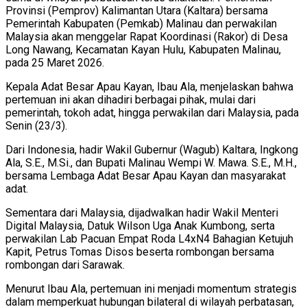
Provinsi (Pemprov) Kalimantan Utara (Kaltara) bersama
Pemerintah Kabupaten (Pemkab) Malinau dan perwakilan
Malaysia akan menggelar Rapat Koordinasi (Rakor) di Desa
Long Nawang, Kecamatan Kayan Hulu, Kabupaten Malinau,
pada 25 Maret 2026.
Kepala Adat Besar Apau Kayan, Ibau Ala, menjelaskan bahwa
pertemuan ini akan dihadiri berbagai pihak, mulai dari
pemerintah, tokoh adat, hingga perwakilan dari Malaysia, pada
Senin (23/3).
Dari Indonesia, hadir Wakil Gubernur (Wagub) Kaltara, Ingkong
Ala, S.E., M.Si., dan Bupati Malinau Wempi W. Mawa. S.E., M.H.,
bersama Lembaga Adat Besar Apau Kayan dan masyarakat
adat.
Sementara dari Malaysia, dijadwalkan hadir Wakil Menteri
Digital Malaysia, Datuk Wilson Uga Anak Kumbong, serta
perwakilan Lab Pacuan Empat Roda L4xN4 Bahagian Ketujuh
Kapit, Petrus Tomas Disos beserta rombongan bersama
rombongan dari Sarawak.
Menurut Ibau Ala, pertemuan ini menjadi momentum strategis
dalam memperkuat hubungan bilateral di wilayah perbatasan,