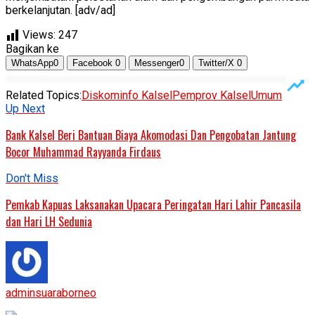
berkelanjutan. [adv/ad]
Views:
247
Bagikan ke
WhatsApp
0
Facebook
0
Messenger
0
Twitter/X
0
Related Topics:
Diskominfo Kalsel
Pemprov Kalsel
Umum
Up Next
Bank Kalsel Beri Bantuan Biaya Akomodasi Dan Pengobatan Jantung
Bocor Muhammad Rayyanda Firdaus
Don't Miss
Pemkab Kapuas Laksanakan Upacara Peringatan Hari Lahir Pancasila
dan Hari LH Sedunia
adminsuaraborneo