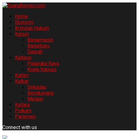
Home
Ekonomi
Kriminal-Hukum
Kalsel
Banjarmasin
Banjarbaru
Daerah
Kalteng
Palangka Raya
Kuala Kapuas
Kaltim
Kalbar
Sekadau
Bengkayang
Melawi
Kaltara
Polkam
Parlemen
Connect with us