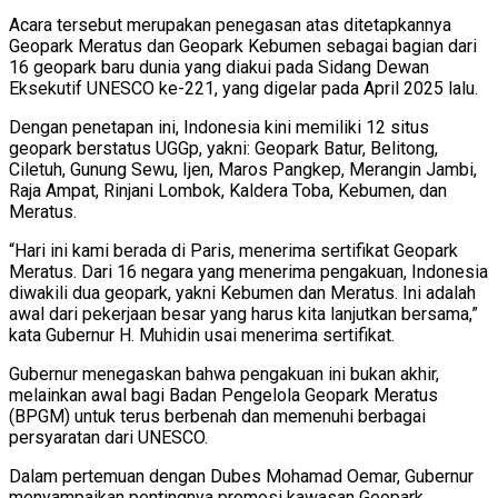
Acara tersebut merupakan penegasan atas ditetapkannya
Geopark Meratus dan Geopark Kebumen sebagai bagian dari
16 geopark baru dunia yang diakui pada Sidang Dewan
Eksekutif UNESCO ke-221, yang digelar pada April 2025 lalu.
Dengan penetapan ini, Indonesia kini memiliki 12 situs
geopark berstatus UGGp, yakni: Geopark Batur, Belitong,
Ciletuh, Gunung Sewu, Ijen, Maros Pangkep, Merangin Jambi,
Raja Ampat, Rinjani Lombok, Kaldera Toba, Kebumen, dan
Meratus.
“Hari ini kami berada di Paris, menerima sertifikat Geopark
Meratus. Dari 16 negara yang menerima pengakuan, Indonesia
diwakili dua geopark, yakni Kebumen dan Meratus. Ini adalah
awal dari pekerjaan besar yang harus kita lanjutkan bersama,”
kata Gubernur H. Muhidin usai menerima sertifikat.
Gubernur menegaskan bahwa pengakuan ini bukan akhir,
melainkan awal bagi Badan Pengelola Geopark Meratus
(BPGM) untuk terus berbenah dan memenuhi berbagai
persyaratan dari UNESCO.
Dalam pertemuan dengan Dubes Mohamad Oemar, Gubernur
menyampaikan pentingnya promosi kawasan Geopark