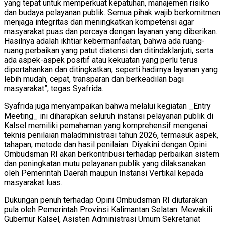
yang tepat untuk memperkuat kepatuhan, manajemen risiko
dan budaya pelayanan publik. Semua pihak wajib berkomitmen
menjaga integritas dan meningkatkan kompetensi agar
masyarakat puas dan percaya dengan layanan yang diberikan.
Hasilnya adalah ikhtiar kebermanfaatan, bahwa ada ruang-
ruang perbaikan yang patut diatensi dan ditindaklanjuti, serta
ada aspek-aspek positif atau kekuatan yang perlu terus
dipertahankan dan ditingkatkan, seperti hadirnya layanan yang
lebih mudah, cepat, transparan dan berkeadilan bagi
masyarakat”, tegas Syafrida.
Syafrida juga menyampaikan bahwa melalui kegiatan _Entry
Meeting_ ini diharapkan seluruh instansi pelayanan publik di
Kalsel memiliki pemahaman yang komprehensif mengenai
teknis penilaian maladministrasi tahun 2026, termasuk aspek,
tahapan, metode dan hasil penilaian. Diyakini dengan Opini
Ombudsman RI akan berkontribusi terhadap perbaikan sistem
dan peningkatan mutu pelayanan publik yang dilaksanakan
oleh Pemerintah Daerah maupun Instansi Vertikal kepada
masyarakat luas.
Dukungan penuh terhadap Opini Ombudsman RI diutarakan
pula oleh Pemerintah Provinsi Kalimantan Selatan. Mewakili
Gubernur Kalsel, Asisten Administrasi Umum Sekretariat