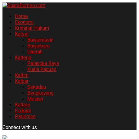
Home
Ekonomi
Kriminal-Hukum
Kalsel
Banjarmasin
Banjarbaru
Daerah
Kalteng
Palangka Raya
Kuala Kapuas
Kaltim
Kalbar
Sekadau
Bengkayang
Melawi
Kaltara
Polkam
Parlemen
Connect with us