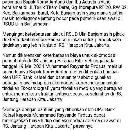
pasangan Bapak Romy Amtono dan Ibu Agustina yang
beralamat di Jl. Teluk Tiram Darat, Gg. Indrapura RT. 20, RW. 02,
Kec. Banjarmasin Barat, Kota Banjarmasin yang mana saat ini
masih terdiagnosa jantung bocor pada pemeriksaan awal di
RSUD Ulin Banjarmasin.
Mengingat keterbatasan alat di RSUD Ulin Banjarmasin pihak
dokter terkait memberikan surat rujukan untuk pemeriksaan
tindakan yang lebih lanjut di RS. Harapan Kita, Jakarta.
Namun dikarenakan keterbatasan biaya untuk akomodasi
pengobatan di RS. Jantung Harapan Kita, sehingga pada
tanggal 19 Mei 2024 Muhammad Rayyanda Firdaus, melalui
orang tuanya Bapak Romy Amtono telah diberikan bantuan
oleh UPZ Bank Kalsel dan bantuan tersebut digunakan
sebagai biaya hidup dan akomodasi keberangkatan untuk
tindakan Ekokardiografi yaitu tindakan medis yang bertujuan
untuk memeriksa struktur jantung secara keseluruhan di RS.
Jantung Harapan Kita, Jakarta.
“Semoga dengan bantuan yang diberikan oleh UPZ Bank
Kalsel kepada Muhammad Rayyanda Firdaus dapat
meringankan biaya hidup dan akomodasi selama dirawat di
RS. Jantung Harapan Kita, Jakarta,” pesannya.