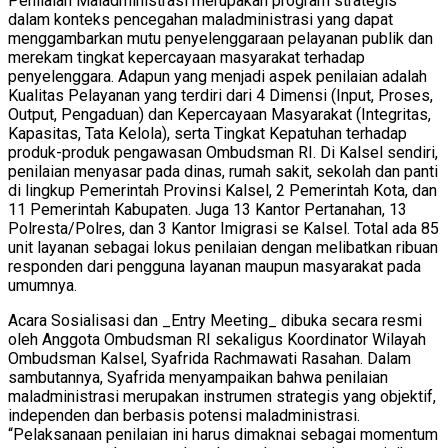
Penilaian Maladministrasi merupakan program strategis
dalam konteks pencegahan maladministrasi yang dapat
menggambarkan mutu penyelenggaraan pelayanan publik dan
merekam tingkat kepercayaan masyarakat terhadap
penyelenggara. Adapun yang menjadi aspek penilaian adalah
Kualitas Pelayanan yang terdiri dari 4 Dimensi (Input, Proses,
Output, Pengaduan) dan Kepercayaan Masyarakat (Integritas,
Kapasitas, Tata Kelola), serta Tingkat Kepatuhan terhadap
produk-produk pengawasan Ombudsman RI. Di Kalsel sendiri,
penilaian menyasar pada dinas, rumah sakit, sekolah dan panti
di lingkup Pemerintah Provinsi Kalsel, 2 Pemerintah Kota, dan
11 Pemerintah Kabupaten. Juga 13 Kantor Pertanahan, 13
Polresta/Polres, dan 3 Kantor Imigrasi se Kalsel. Total ada 85
unit layanan sebagai lokus penilaian dengan melibatkan ribuan
responden dari pengguna layanan maupun masyarakat pada
umumnya.
Acara Sosialisasi dan _Entry Meeting_ dibuka secara resmi
oleh Anggota Ombudsman RI sekaligus Koordinator Wilayah
Ombudsman Kalsel, Syafrida Rachmawati Rasahan. Dalam
sambutannya, Syafrida menyampaikan bahwa penilaian
maladministrasi merupakan instrumen strategis yang objektif,
independen dan berbasis potensi maladministrasi.
“Pelaksanaan penilaian ini harus dimaknai sebagai momentum