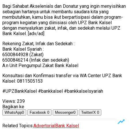
Bagi Sahabat Akselenials dan Donatur yang ingin menyisihkan
sebagian hartanya untuk membantu saudara kita yang
membutuhkan, kamu bisa ikut berpartisipasi dalam program-
program kegiatan yang diinisiasi oleh UPZ Bank Kalsel
dengan menyalurkan zakat, infak, dan sedekah melalui UPZ
Bank Kalsel. [adv/ad]
Rekening Zakat, Infak dan Sedekah :
Bank Kalsel Syariah :
6500844928 (Zakat)
6500846214 (Infak dan sedekah)
A.n Unit Pengumpul Zakat Bank Kalsel
Konsultasi dan Konfirmasi transfer via WA Center UPZ Bank
Kalsel: 0811505153
#UPZBankKalsel #bankkalsel #bankkalselsyariah
Views:
239
Bagikan ke
WhatsApp
0
Facebook
0
Messenger
0
Twitter/X
0
Related Topics:
Advertorial
Bank Kalsel