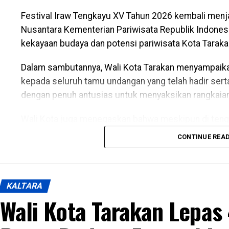
Festival Iraw Tengkayu XV Tahun 2026 kembali menj
Nusantara Kementerian Pariwisata Republik Indones
kekayaan budaya dan potensi pariwisata Kota Tarakan 
Dalam sambutannya, Wali Kota Tarakan menyampaikan
kepada seluruh tamu undangan yang telah hadir ser
dengan penuh antusias untuk menyaksikan rangkaian
Wali Kota juga menegaskan bahwa meskipun di tenga
pelaksanaan Festival Iraw Tengkayu akan terus dipe
CONTINUE REA
budaya lokal dan pariwisata daerah.
Mengakhiri sambutannya, Wali Kota berharap Kota Ta
keamanan, kemajuan, dan kesejahteraan bagi seluru
KALTARA
Wali Kota Tarakan Lepas
Turut hadir dalam kegiatan tersebut perwakilan Ment
perwakilan Pemerintah Provinsi Kalimantan Utara, B