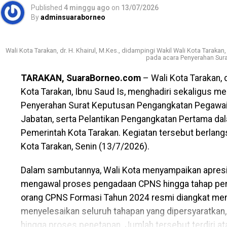
konsisten, terukur, dan berkelanjutan melalui sinergi
Published
4 minggu ago
on
13/07/2026
kepemudaan, dunia pendidikan, dunia usaha, dan se
By
adminsuaraborneo
mewujudkan pemuda Tarakan yang berkarakter, mandiri
(Adv/Mandu)
Wali Kota Tarakan, dr. H. Khairul, M.Kes., didampingi Wakil Wali Kota Tarakan
pada acara Penyerahan Sura
Views:
50
TARAKAN, SuaraBorneo.com
– Wali Kota Tarakan, d
Bagikan ke
Kota Tarakan, Ibnu Saud Is, menghadiri sekaligus mel
Penyerahan Surat Keputusan Pengangkatan Pegawai 
WhatsApp
0
Facebook
0
Messe
Jabatan, serta Pelantikan Pengangkatan Pertama da
Pemerintah Kota Tarakan. Kegiatan tersebut berlan
Kota Tarakan, Senin (13/7/2026).
Dalam sambutannya, Wali Kota menyampaikan apresia
mengawal proses pengadaan CPNS hingga tahap pe
orang CPNS Formasi Tahun 2024 resmi diangkat menj
menyelesaikan seluruh tahapan yang dipersyaratkan, 
hingga proses penetapan. Jumlah tersebut terdiri at