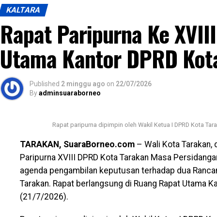
Wali Kota berharap Sekretaris Daerah dapat mempe
KALTARA
Rapat Paripurna Ke XVII
Tarakan Tahun 2025–2029, memenuhi Standar Pelaya
berbagai program prioritas pemerintah daerah, sert
Utama Kantor DPRD Kot
pemerintah kota saat ini.
Wali Kota juga mengajak Forkopimda, perangkat dae
sinergi dalam mendukung pelaksanaan tugas Sekreta
Published
2 minggu ago
on
22/07/2026
By
adminsuaraborneo
pembangunan dan pelayanan publik di Kota Tarakan d
(Adv/Mandu)
Rapat paripurna dipimpin oleh Wakil Ketua I DPRD Kota Tar
Views:
39
TARAKAN, SuaraBorneo.com
– Wali Kota Tarakan, d
Bagikan ke
Paripurna XVIII DPRD Kota Tarakan Masa Persidanga
agenda pengambilan keputusan terhadap dua Rancan
WhatsApp
0
Facebook
0
Messe
Tarakan. Rapat berlangsung di Ruang Rapat Utama Ka
(21/7/2026).