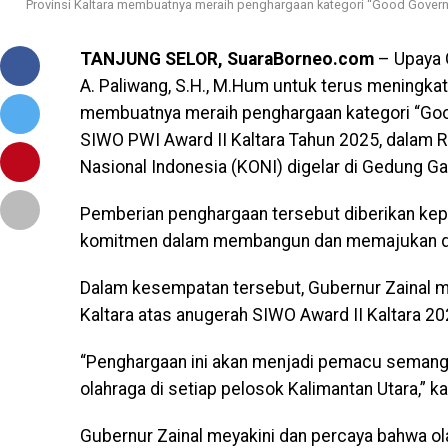
Provinsi Kaltara membuatnya meraih penghargaan kategori “Good Govern
TANJUNG SELOR, SuaraBorneo.com
– Upaya G
A. Paliwang, S.H., M.Hum untuk terus meningkatk
membuatnya meraih penghargaan kategori “Goo
SIWO PWI Award II Kaltara Tahun 2025, dalam R
Nasional Indonesia (KONI) digelar di Gedung Ga
Pemberian penghargaan tersebut diberikan kepa
komitmen dalam membangun dan memajukan dun
Dalam kesempatan tersebut, Gubernur Zainal 
Kaltara atas anugerah SIWO Award II Kaltara 20
“Penghargaan ini akan menjadi pemacu seman
olahraga di setiap pelosok Kalimantan Utara,” k
Gubernur Zainal meyakini dan percaya bahwa ol