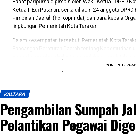
Rapat paripurna dipimpin oleh Wakil Ketua I DPRD 
Ketua II Edi Patanan, serta dihadiri 24 anggota DPRD
Pimpinan Daerah (Forkopimda), dan para kepala Orga
lingkungan Pemerintah Kota Tarakan.
Dalam kesempatan tersebut, Pemerintah Kota Tara
Rancangan Peraturan Daerah tentang Kepemudaan un
Raperda tersebut dinilai telah melalui seluruh tah
penyampaian pandangan, saran, hingga proses harmon
CONTINUE REA
peraturan perundang-undangan. Regulasi ini juga dini
Pemerintah Kota Tarakan dalam mewujudkan kota yang
khususnya melalui penguatan sektor kepemudaan, se
KALTARA
Pengambilan Sumpah Ja
Pemerintah Kota Tarakan menegaskan bahwa Perda 
untuk meningkatkan kualitas dan kapasitas pemuda, 
Pelantikan Pegawai Dig
kewirausahaan, serta memperkuat peran organisasi 
muda dalam pembangunan daerah. Wali Kota juga m