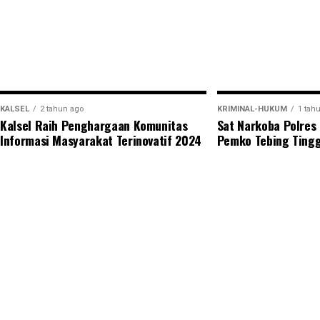
masyarakat yang hadir memeriahkan kegiatan serta
sama menjaga ketertiban, keamanan, dan kebersihan
rangkaian acara dapat berjalan dengan aman, tertib, 
Views:
72
Bagikan ke
KALSEL
2 tahun ago
KRIMINAL-HUKUM
1 tah
Kalsel Raih Penghargaan Komunitas
Sat Narkoba Polres
Informasi Masyarakat Terinovatif 2024
Pemko Tebing Ting
WhatsApp
0
Facebook
0
Messe