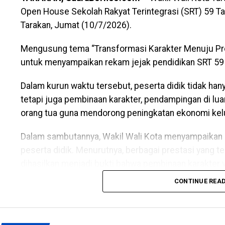
Open House Sekolah Rakyat Terintegrasi (SRT) 59 Ta
Tarakan, Jumat (10/7/2026).
Mengusung tema “Transformasi Karakter Menuju Pre
untuk menyampaikan rekam jejak pendidikan SRT 59 T
Dalam kurun waktu tersebut, peserta didik tidak h
tetapi juga pembinaan karakter, pendampingan di lu
orang tua guna mendorong peningkatan ekonomi kel
Dalam sambutannya, Wakil Wali Kota menyampaikan
peserta didik. Menurutnya, berbagai prestasi yang tel
dihasilkan menjadi bukti bahwa pembinaan karakter
yang berprestasi dan memiliki potensi untuk terus 
CONTINUE REA
Ia juga menegaskan bahwa keberadaan SRT 59 Tarak
Presiden Republik Indonesia serta visi dan misi Pe