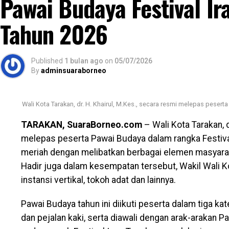
Pawai Budaya Festival I
lainnya, unsur Forkopimda, tokoh adat, tokoh masyara
[Adv/Mandu]
Tahun 2026
Views:
75
Bagikan ke
Published
1 bulan ago
on
05/07/2026
By
adminsuaraborneo
WhatsApp
0
Facebook
0
Messe
Wali Kota Tarakan, dr. H. Khairul, M.Kes., secara resmi melepas pesert
TARAKAN, SuaraBorneo.com
– Wali Kota Tarakan, d
melepas peserta Pawai Budaya dalam rangka Festiv
meriah dengan melibatkan berbagai elemen masyaraka
Hadir juga dalam kesempatan tersebut, Wakil Wali Ko
instansi vertikal, tokoh adat dan lainnya.
Pawai Budaya tahun ini diikuti peserta dalam tiga kat
dan pejalan kaki, serta diawali dengan arak-arakan 