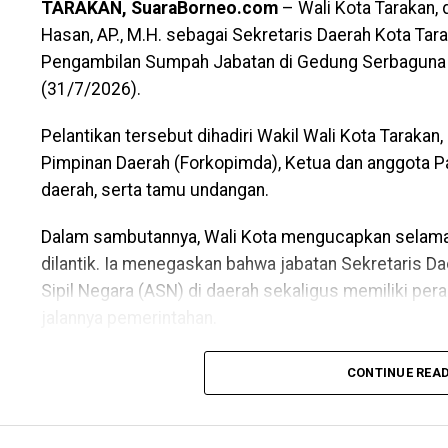
TARAKAN, SuaraBorneo.com
– Wali Kota Tarakan, d
Hasan, AP., M.H. sebagai Sekretaris Daerah Kota Tar
Pengambilan Sumpah Jabatan di Gedung Serbaguna K
(31/7/2026).
Pelantikan tersebut dihadiri Wakil Wali Kota Tarakan
Pimpinan Daerah (Forkopimda), Ketua dan anggota Pan
daerah, serta tamu undangan.
Dalam sambutannya, Wali Kota mengucapkan selamat
dilantik. Ia menegaskan bahwa jabatan Sekretaris D
Sipil Negara (ASN) di daerah sekaligus memiliki pe
jalannya pemerintahan.
Dijelaskan Wali Kota, pengangkatan Sekretaris Daera
CONTINUE REA
panjang sesuai ketentuan. Ia juga menyampaikan apr
profesionalisme dalam menyelenggarakan seluruh ta