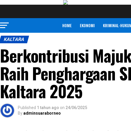
HOME
EKONOMI
KRIMINAL-HUKU
KALTARA
Berkontribusi Maju
Raih Penghargaan S
Kaltara 2025
Published
1 tahun ago
on
24/06/2025
By
adminsuaraborneo