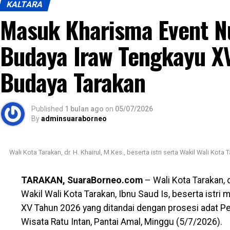
kualitas sumber daya manusia.
KALTARA
Masuk Kharisma Event Nu
Pada kesempatan tersebut disampaikan pula renca
baru yang berlokasi di Kecamatan Tarakan Utara. Diha
Budaya Iraw Tengkayu XV
memadai, semangat belajar dan proses pembinaan p
Budaya Tarakan
Mengakhiri sambutannya, Wakil Wali Kota menyampai
seluruh guru dan tenaga pendidik yang telah denga
mendampingi para peserta didik selama proses pe
Published
1 bulan ago
on
05/07/2026
By
adminsuaraborneo
generasi yang berkarakter, mandiri, dan berprestasi
Views:
47
Wali Kota Tarakan, dr. H. Khairul, M.Kes., beserta istri serta Wakil Wali Kota
Bagikan ke
TARAKAN, SuaraBorneo.com
– Wali Kota Tarakan, dr
WhatsApp
0
Facebook
0
Messe
Wakil Wali Kota Tarakan, Ibnu Saud Is, beserta istri
XV Tahun 2026 yang ditandai dengan prosesi adat 
Wisata Ratu Intan, Pantai Amal, Minggu (5/7/2026).